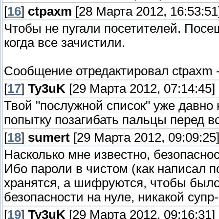
[
16
]
ctpaxm
[28 Марта 2012, 16:53:51
Чтобы не пугали посетителей. Посе
когда все зачистили.
Сообщение отредактировал
ctpaxm
[
17
]
Ty3uK
[29 Марта 2012, 07:14:45]
Твой "послужной список" уже давно 
попытку позагибать пальцы перед в
[
18
]
sumert
[29 Марта 2012, 09:09:25
Насколько мне известно, безопаснос
Ибо пароли в чистом (как написал п
хранятся, а шифруются, чтобы было
безопасности на нуле, никакой супр
[
19
]
Ty3uK
[29 Марта 2012, 09:16:31]