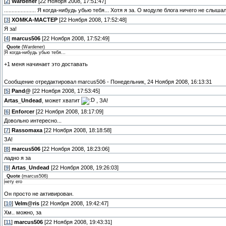
[
2
]
Wardener
[22 Ноября 2008, 17:51:47]
..................... Я когда-нибудь убью тебя... Хотя я за. О модуле блога ничего не слышал
[
3
]
XOMKA-MACTEP
[22 Ноября 2008, 17:52:48]
Я за!
[
4
]
marcus506
[22 Ноября 2008, 17:52:49]
Quote
(
Wardener
)
Я когда-нибудь убью тебя...
+1 меня начинает это доставать
Сообщение отредактировал
marcus506
-
Понедельник, 24 Ноября 2008, 16:13:31
[
5
]
Pand@
[22 Ноября 2008, 17:53:45]
Artas_Undead
, может хватит
, ЗА!
[
6
]
Enforcer
[22 Ноября 2008, 18:17:09]
Довольно интересно...
[
7
]
Rassomaxa
[22 Ноября 2008, 18:18:58]
ЗА!
[
8
]
marcus506
[22 Ноября 2008, 18:23:06]
ладно я за
[
9
]
Artas_Undead
[22 Ноября 2008, 19:26:03]
Quote
(
marcus506
)
нету его
Он просто не активирован.
[
10
]
Velm@ris
[22 Ноября 2008, 19:42:47]
Хм.. можно, за
[
11
]
marcus506
[22 Ноября 2008, 19:43:31]