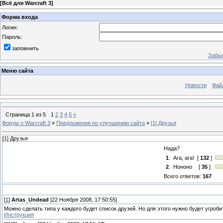
[
Всё для Warcraft 3
]
Форма входа
Логин:
Пароль:
запомнить
Забыл
Меню сайта
Новости
Фай
Страница
1
из
5
1
2
3
4
5
»
Форум о Warcraft 3
»
Предложения по улучшению сайта
»
[1] Друзья
[1] Друзья
Нада?
1
.
Ага, ага!
[
132
]
2
.
Нононо
[
35
]
Всего ответов:
167
[
1
]
Artas_Undead
[22 Ноября 2008, 17:50:55]
Можно сделать типа у каждого будет список друзей. Но для этого нужно будет угроби
Инструкция