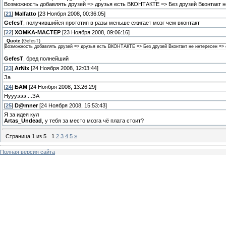
Возможность добавлять друзей => друзья есть ВКОНТАКТЕ => Без друзей Вконтакт н
[
21
]
Malfatto
[23 Ноября 2008, 00:36:05]
GefesT
, получившийся прототип в разы меньше сжигает мозг чем вконтакт
[
22
]
XOMKA-MACTEP
[23 Ноября 2008, 09:06:16]
Quote
(
GefesT
)
Возможность добавлять друзей => друзья есть ВКОНТАКТЕ => Без друзей Вконтакт не интересен => 
GefesT
, бред полнейший
[
23
]
ArNix
[24 Ноября 2008, 12:03:44]
За
[
24
]
БАМ
[24 Ноября 2008, 13:26:29]
Нуууэээ....ЗА
[
25
]
D@mner
[24 Ноября 2008, 15:53:43]
Я за идея кул
Artas_Undead
, у тебя за место мозга чё плата стоит?
Страница
1
из
5
1
2
3
4
5
»
Полная версия сайта