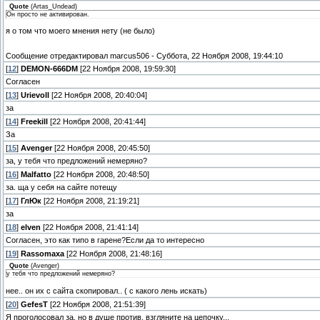
Quote
(
Artas_Undead
)
Он просто не активирован.
я о том что моего мнения нету (не было)
Сообщение отредактировал
marcus506
-
Суббота, 22 Ноября 2008, 19:44:10
[
12
]
DEMON-666DM
[22 Ноября 2008, 19:59:30]
Согласен
[
13
]
Urievoll
[22 Ноября 2008, 20:40:04]
за
[
14
]
Freekill
[22 Ноября 2008, 20:41:44]
За
[
15
]
Avenger
[22 Ноября 2008, 20:45:50]
за, у тебя что предложений немеряно?
[
16
]
Malfatto
[22 Ноября 2008, 20:48:50]
за. ща у себя на сайте потещу
[
17
]
ГлЮк
[22 Ноября 2008, 21:19:21]
за
[
18
]
elven
[22 Ноября 2008, 21:41:14]
Согласен, это как типо в гарене?Если да то интересно
[
19
]
Rassomaxa
[22 Ноября 2008, 21:48:16]
Quote
(
Avenger
)
у тебя что предложений немеряно?
нее.. он их с сайта скопировал.. ( с какого лень искать)
[
20
]
GefesT
[22 Ноября 2008, 21:51:39]
Я проголосовал за, но в душе против, взгляните на цепочку...