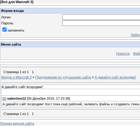
[
Всё для Warcraft 3
]
Форма входа
Логин:
Пароль:
запомнить
Забыл
Меню сайта
Новости
Фай
Страница
1
из
1
1
Форум о Warcraft 3
»
Предложения по улучшению сайта
»
А давайте сайт возродим!
А давайте сайт возродим!
[
1
]
valentine12
[06 Декабря 2016, 17:23:38]
А давайте сайт возродим! Хост пока ещё рабочий, заливать файлы и создавать темы
Страница
1
из
1
1
Полная версия сайта