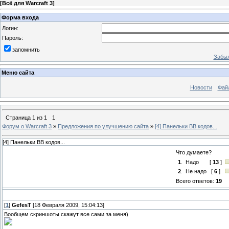
[
Всё для Warcraft 3
]
Форма входа
Логин:
Пароль:
запомнить
Забыл
Меню сайта
Новости
Фай
Страница
1
из
1
1
Форум о Warcraft 3
»
Предложения по улучшению сайта
»
[4] Панельки ВВ кодов...
[4] Панельки ВВ кодов...
Что думаете?
1
.
Надо
[
13
]
2
.
Не надо
[
6
]
Всего ответов:
19
[
1
]
GefesT
[18 Февраля 2009, 15:04:13]
Вообщем скриншоты скажут все сами за меня)