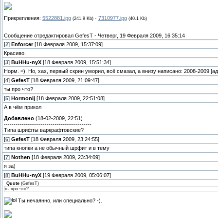
Прикрепления:
5522881.jpg
·
7310977.jpg
(241.9 Kb)
(40.1 Kb)
Сообщение отредактировал
GefesT
-
Четверг, 19 Февраля 2009, 16:35:14
[
2
]
Enforcer
[18 Февраля 2009, 15:37:09]
Красиво.
[
3
]
BuHHu-nyX
[18 Февраля 2009, 15:51:34]
Норм. =). Но, хах, первый скрин уморил, всё смазал, а внизу написано: 2008-2009 [а
[
4
]
GefesT
[18 Февраля 2009, 21:09:47]
ты про что?
[
5
]
Hormonij
[18 Февраля 2009, 22:51:08]
А в чём прикол
Добавлено
(18-02-2009, 22:51)
---------------------------------------------
Типа шрифты варкрафтовские?
[
6
]
GefesT
[18 Февраля 2009, 23:24:55]
типа кнопки а не обычный шрфит и в тему
[
7
]
Nothen
[18 Февраля 2009, 23:34:09]
я за)
[
8
]
BuHHu-nyX
[19 Февраля 2009, 05:06:07]
Quote
(
GefesT
)
ты про что?
Ты нечаянно, или специально? -).