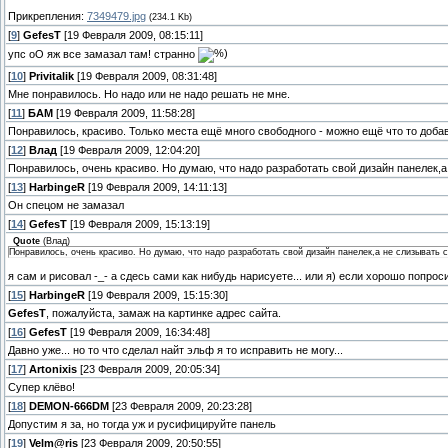
Прикрепления:
7349479.jpg
(234.1 Kb)
[
9
]
GefesT
[19 Февраля 2009, 08:15:11]
упс оО яж все замазал там! странно
[
10
]
Privitalik
[19 Февраля 2009, 08:31:48]
Мне понравилось. Но надо или не надо решать не мне.
[
11
]
БАМ
[19 Февраля 2009, 11:58:28]
Понравилось, красиво. Только места ещё много свободного - можно ещё что то добав
[
12
]
Влад
[19 Февраля 2009, 12:04:20]
Понравилось, очень красиво. Но думаю, что надо разработать свой дизайн панелек,а
[
13
]
HarbingeR
[19 Февраля 2009, 14:11:13]
Он спецом не замазал
[
14
]
GefesT
[19 Февраля 2009, 15:13:19]
Quote
(
Влад
)
Понравилось, очень красиво. Но думаю, что надо разработать свой дизайн панелек,а не слизывать с
я сам и рисовал -_- а сдесь сами как нибудь нарисуете... или я) если хорошо попрос
[
15
]
HarbingeR
[19 Февраля 2009, 15:15:30]
GefesT
, пожалуйста, замаж на картинке адрес сайта.
[
16
]
GefesT
[19 Февраля 2009, 16:34:48]
Давно уже... но то что сделал найт эльф я то исправить не могу...
[
17
]
Artonixis
[23 Февраля 2009, 20:05:34]
Супер клёво!
[
18
]
DEMON-666DM
[23 Февраля 2009, 20:23:28]
Допустим я за, но тогда уж и русифицируйте панель
[
19
]
Velm@ris
[23 Февраля 2009, 20:50:55]