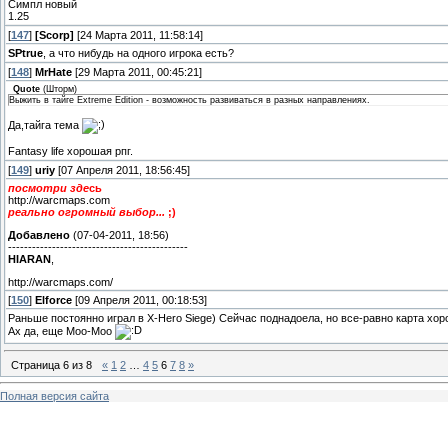
Симпл новый
1.25
[
147
]
[Scorp]
[24 Марта 2011, 11:58:14]
SPtrue
, а что нибудь на одного игрока есть?
[
148
]
MrHate
[29 Марта 2011, 00:45:21]
Quote
(
Шторм
)
Выжить в тайге Extreme Edition - возможность развиваться в разных направлениях.
Да,тайга тема
Fantasy life хорошая рпг.
[
149
]
uriy
[07 Апреля 2011, 18:56:45]
посмотри зде
сь
http://warcmaps.com
реально огромный выбор...
;)
Добавлено
(07-04-2011, 18:56)
---------------------------------------------
HIARAN
,
http://warcmaps.com/
[
150
]
Elforce
[09 Апреля 2011, 00:18:53]
Раньше постоянно играл в X-Hero Siege) Сейчас поднадоела, но все-равно карта хор
Ах да, еще Moo-Moo
Страница
6
из
8
«
1
2
…
4
5
6
7
8
»
Полная версия сайта