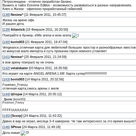
Петросянщина - отлично проработан баланс.
Выжить в тайге Extreme Edition - возможность развиваться в разных направлениях.
Ключ к Жизни - офигенно проработанный геймплей.
[
138
]
Nestea^
[11 Февраля 2011, 15:45:37]
Жизнь на арене офк.
И рашен дота.
[
139
]
Atlantick
[16 Февраля 2011, 16:20:50]
Поиграйте в бункер, eWix arena и wow arena
[
140
]
boris003
[21 Февраля 2011, 19:47:04]
Vengeance,отличная карта для любителей больших простор и разнообразных квестов
из минусов мало импорта и суть прокачки героя немного утомляет
[
141
]
Nestea^
[25 Февраля 2011, 21:24:59]
в вов арену поиграл) ну не очень
[
142
]
vetalskater
[03 Марта 2011, 16:35:58]
Кто играет на карте ANGEL ARENA 1.69f. Карта супер!!!!!!!!!!!!!!!!!!!!!!!!
[
143
]
boris003
[14 Марта 2011, 20:32:56]
Footmen_Frenzy
отличная карта,смесь арены с меле
[
144
]
Шторм
[14 Марта 2011, 20:35:12]
Quote
(
boris003
)
Footmen_Frenzy
FFFFUUUUUUU
[
145
]
[Scorp]
[24 Марта 2011, 11:43:32]
Давно в вар не играл, месяца 3-4 наверное. Че там интересного за это время вышло
[
146
]
SPtrue
[24 Марта 2011, 11:49:18]
Дота новая