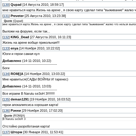
[
130
]
Qupad
[14 Августа 2010, 18:59:17]
мне нравиться карта Жизнь на арене , я свою карту сделал типа "выживание" жалко 
[
131
]
Preveter
[25 Августа 2010, 13:23:38]
Quote
(
Qupad
)
мне нравиться карта Жизнь на арене , я свою карту сделал типа "выживание" жалко что нельзя выло
Выложи на форуме, если так...
[
132
]
KING_Dead
[27 Августа 2010, 16:11:23]
Жизнь на арене вобще прикольная!!!
[
133
]
enya
[14 Ноября 2010, 10:22:02]
Юоги и герои самая кул
Добавлено
(14-11-2010, 10:22)
---------------------------------------------
Боги
[
134
]
ROM[{A
[14 Ноября 2010, 13:03:22]
Мне нравиться(САДЫ ВОЙНЫ И таренес)
Добавлено
(14-11-2010, 13:03)
---------------------------------------------
Все играем В Narutu se3oH 3!!!!!!!!
[
135
]
deman1291
[19 Ноября 2010, 16:03:52]
герои апокалипсиса хорошая карта!
[
136
]
Рэнни
[29 Ноября 2010, 17:02:20]
Quote
(
ROM|{A
)
В Narutu se3oH 3
Отстойно разроботаная карта!
[
137
]
Шторм
[30 Января 2011, 11:53:41]