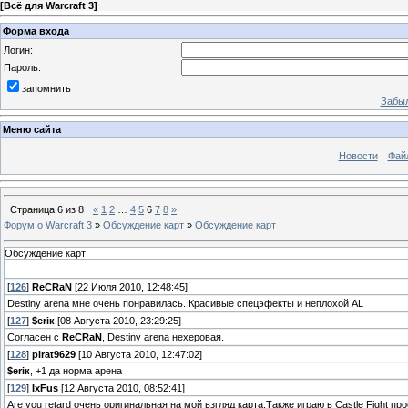
[
Всё для Warcraft 3
]
Форма входа
Логин:
Пароль:
запомнить
Забыл
Меню сайта
Новости
Фай
Страница
6
из
8
«
1
2
…
4
5
6
7
8
»
Форум о Warcraft 3
»
Обсуждение карт
»
Обсуждение карт
Обсуждение карт
[
126
]
ReCRaN
[22 Июля 2010, 12:48:45]
Destiny arena мне очень понравилась. Красивые спецэфекты и неплохой AL
[
127
]
$eriк
[08 Августа 2010, 23:29:25]
Согласен с
ReCRaN
, Destiny arena нехеровая.
[
128
]
pirat9629
[10 Августа 2010, 12:47:02]
$eriк
, +1 да норма арена
[
129
]
IxFus
[12 Августа 2010, 08:52:41]
Are you retard очень оригинальная на мой взгляд карта.Также играю в Castle Fight п