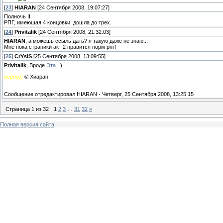
[
23
]
HIARAN
[24 Сентября 2008, 19:07:27]
Полночь II
РПГ, имеющая 4 концовки. дошла до трех.
[
24
]
Privitalik
[24 Сентября 2008, 21:32:03]
HIARAN
, а можешь ссыль дать? я такую даже не знаю...
Мне пока страники акт 2 нравится норм рпг!
[
25
]
CrYsiS
[25 Сентября 2008, 13:09:55]
Privitalik
, Вроде
Эта
=)
верно))
© Хиаран
Сообщение отредактировал
HIARAN
-
Четверг, 25 Сентября 2008, 13:25:15
Страница
1
из
32
1
2
3
…
31
32
»
Полная версия сайта