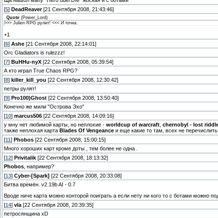
Ща нашол мапу "Hero duel DM" жоская и с ботами
[
5
]
DeadReaver
[21 Сентября 2008, 21:43:46]
Quote
(
Power_Lord
)
>>> Julien RPG рулит! <<< И точка.
+1
[
6
]
Ashe
[21 Сентября 2008, 22:14:01]
Orc Gladiators is rulezzz!
[
7
]
BuHHu-nyX
[22 Сентября 2008, 05:39:54]
А кто играл True Chaos RPG?
[
8
]
killer_kill_you
[22 Сентября 2008, 12:30:42]
петры рулят!
[
9
]
Pro100)Ghost
[22 Сентября 2008, 13:50:40]
Конечно же мили "Острова Эхо"
[
10
]
marcus506
[22 Сентября 2008, 14:09:16]
у мну нет любимой карты, но неплохие -
worldcup of warcraft
,
chernobyl - lost riddl
также неплохая карта
Blades Of Vengeance
и еще какие то там, всех не перечислить
[
11
]
Phobos
[22 Сентября 2008, 15:00:15]
Много хороших карт кроме доты , тем более не одна .
[
12
]
Privitalik
[22 Сентября 2008, 18:13:32]
Phobos
, например?
[
13
]
Cyber-[Spark]
[22 Сентября 2008, 20:33:08]
Битва времён. v2.19b AI - 0.7
Вроде ниче карта можно конторой поиграть а если нету ни кого то с ботами можно по
[
14
]
vla
[22 Сентября 2008, 20:39:35]
петросянщина хD