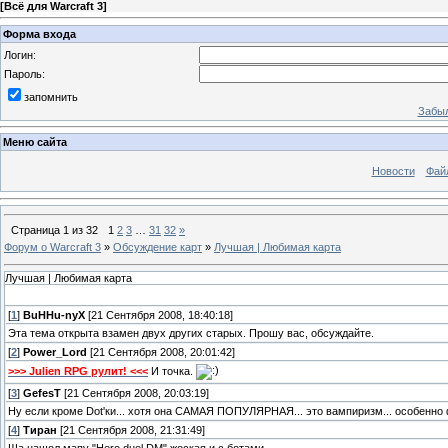
[
Всё для Warcraft 3
]
Форма входа
Логин:
Пароль:
запомнить
Забыл
Меню сайта
Новости
Фай
Страница
1
из
32
1
2
3
…
31
32
»
Форум о Warcraft 3
»
Обсуждение карт
»
Лучшая | Любимая карта
Лучшая | Любимая карта
[
1
]
BuHHu-nyX
[21 Сентября 2008, 18:40:18]
Эта тема открыта взамен двух других старых. Прошу вас, обсуждайте.
[
2
]
Power_Lord
[21 Сентября 2008, 20:01:42]
>>> Julien RPG рулит! <<<
И точка.
[
3
]
GefesT
[21 Сентября 2008, 20:03:19]
Ну если кроме Dot'ки... хотя она САМАЯ ПОПУЛЯРНАЯ... это вампиризм... особенно 
[
4
]
Тиран
[21 Сентября 2008, 21:31:49]