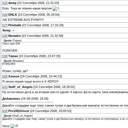
[
15
]
4erep
[22 Сентября 2008, 21:31:03]
Eota. Тока не помню какая версия
[
16
]
DNLK
[23 Сентября 2008, 05:18:54]
ХА! EXTREME AOS РУЛИТ!!!
[
17
]
Privitalik
[23 Сентября 2008, 17:16:29]
4erep
, +
[
18
]
Murador
[23 Сентября 2008, 21:32:58]
Quote
(
Тиран
)
"Hero duel DM
FOREVER
[
19
]
Тиран
[23 Сентября 2008, 23:47:33]
Quote
(
Murador
)
FOREVER
Играл, супер, да?
[
20
]
Хэнкок
[24 Сентября 2008, 10:44:13]
Я лично играю чаще всего в Х-ХЕРО!!!
[
21
]
Staff_of_Angels
[24 Сентября 2008, 18:28:02]
Ну естествено дота а на втором месте (делят 4 карты) футы карты типа алков(вампы
Добавлено
(24-09-2008, 18:28)
---------------------------------------------
Давайте создадим еще тему самая тупая и дисбалансная мапа(ну естественно из по
[
22
]
Pro100)Ghost
[24 Сентября 2008, 19:05:53]
Quote
(
Staff_of_Angels
)
Давайте создадим еще тему самая тупая и дисбалансная мапа(ну естественно из популярных а не с
Хехе