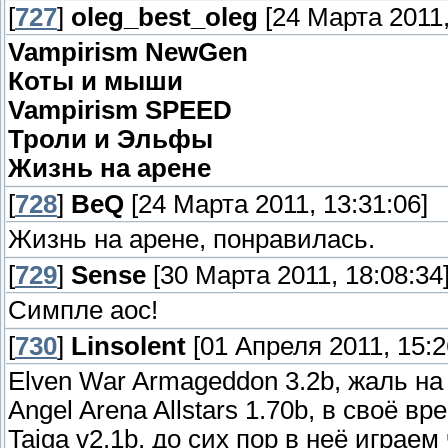
[
727
]
oleg_best_oleg
[24 Марта 2011,
Vampirism NewGen
Коты и мыши
Vampirism SPEED
Троли и Эльфы
Жизнь на арене
[
728
]
BeQ
[24 Марта 2011, 13:31:06]
Жизнь на арене, понравилась.
[
729
]
Sense
[30 Марта 2011, 18:08:34
Симпле аос!
[
730
]
Linsolent
[01 Апреля 2011, 15:2
Elven War Armageddon 3.2b, жаль на
Angel Arena Allstars 1.70b, в своё в
Taiga v2.1b, до сих пор в неё играе