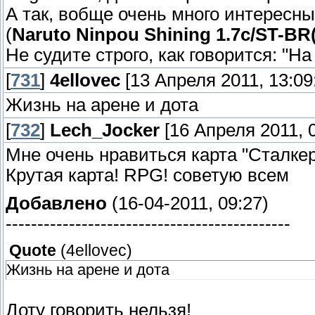
А так, вобще очень много интересны
(
Naruto Ninpou Shining 1.7c/ST-BR(
Не судите строго, как говорится: "На
[
731
]
4ellovec
[13 Апреля 2011, 13:09
Жизнь на арене и дота
[
732
]
Lech_Jocker
[16 Апреля 2011, 0
Мне очень нравиться карта "Сталкер 
Крутая карта! RPG! советую всем
Добавлено
(16-04-2011, 09:27)
---------------------------------------------
Quote
(
4ellovec
)
Жизнь на арене и дота
Доту говорить нельзя!