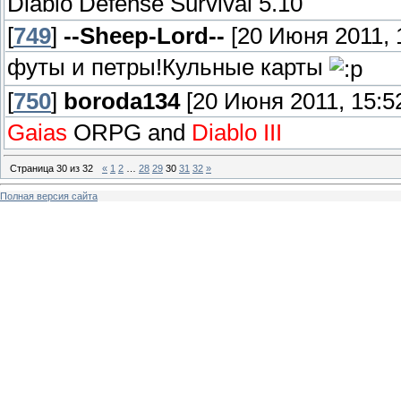
Diablo Defense Survival 5.10
[
749
]
--Sheep-Lord--
[20 Июня 2011, 
футы и петры!Кульные карты
[
750
]
boroda134
[20 Июня 2011, 15:52
Gaias
ORPG and
Diablo III
Страница
30
из
32
«
1
2
…
28
29
30
31
32
»
Полная версия сайта