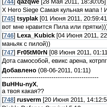
[
744
]
qazqwe
[28 Мая 2011, 18:30:05]
X Hero Siege Самая кульная мапа ! 
[
745
]
tsyplak
[01 Июня 2011, 20:59:41
вот мне нравится Пила или прятки))
[
746
]
Lexa_Kubick
[04 Июня 2011, 22
маньяк с пилой))
[
747
]
Fr05tM0rN
[08 Июня 2011, 01:11
Дота самособой, евикс арена, котрпг 
Добавлено
(08-06-2011, 01:11)
---------------------------------------------
BuHHu-nyX
,
а твоя какая??
[
748
]
rusverm
[20 Июня 2011, 14:12:5