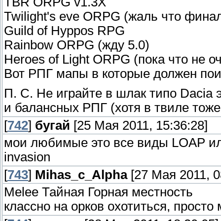
TBR ORPG v1.3X
Twilight's eve ORPG (жаль что фина
Guild of Hyppos RPG
Rainbow ORPG (жду 5.0)
Heroes of Light ORPG (пока что не о
Вот РПГ мапы в которые должен пои
П. С. Не играйте в шлак типо Dacia
и балансных РПГ (хотя в твиле тож
[
742
]
бугай
[25 Мая 2011, 15:36:28]
мои любимые это все виды LOAP или
invasion
[
743
]
Mihas_c_Alpha
[27 Мая 2011, 0
Melee Тайная Горная местность
классно на орков охотиться, просто 