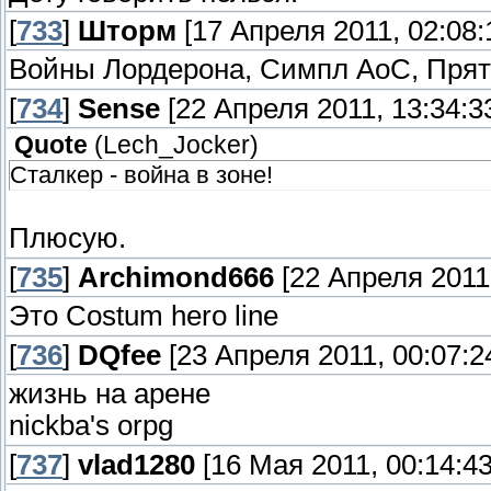
[
733
]
Шторм
[17 Апреля 2011, 02:08:
Войны Лордерона, Симпл АоС, Прятк
[
734
]
Sense
[22 Апреля 2011, 13:34:3
Quote
(
Lech_Jocker
)
Сталкер - война в зоне!
Плюсую.
[
735
]
Archimond666
[22 Апреля 2011,
Это Costum hero line
[
736
]
DQfee
[23 Апреля 2011, 00:07:2
жизнь на арене
nickba's orpg
[
737
]
vlad1280
[16 Мая 2011, 00:14:43