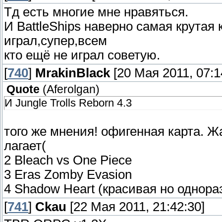
Тд есть многие мне нравяться.
И BattleShips наверно самая крутая 
играл,супер,всем
кто ещё не играл советую.
[
740
]
MrakinBlack
[20 Мая 2011, 07:1
Quote
(
Aferolgan
)
И Jungle Trolls Reborn 4.3
того же мнения! офигенная карта. 
лагает(
2 Bleach vs One Piece
3 Eras Zomby Evasion
4 Shadow Heart (красивая но однор
[
741
]
Ckau
[22 Мая 2011, 21:42:30]