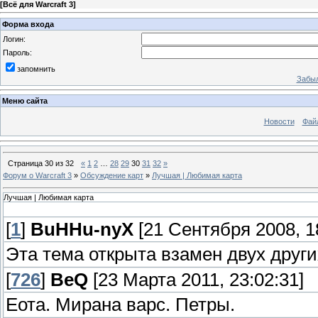
[
Всё для Warcraft 3
]
Форма входа
Логин:
Пароль:
запомнить
Забыл
Меню сайта
Новости
Фай
Страница
30
из
32
«
1
2
…
28
29
30
31
32
»
Форум о Warcraft 3
»
Обсуждение карт
»
Лучшая | Любимая карта
Лучшая | Любимая карта
[
1
]
BuHHu-nyX
[21 Сентября 2008, 1
Эта тема открыта взамен двух други
[
726
]
BeQ
[23 Марта 2011, 23:02:31]
Еота. Мирана варс. Петры.