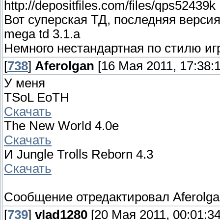
http://depositfiles.com/files/qps52439k
Вот суперская ТД, последняя версия
mega td 3.1.а
Немного нестандартная по стилю игр
[
738
]
Aferolgan
[16 Мая 2011, 17:38:1
У меня
TSoL EoTH
Скачать
The New World 4.0е
Скачать
И Jungle Trolls Reborn 4.3
Скачать
Сообщение отредактировал
Aferolg
[
739
]
vlad1280
[20 Мая 2011, 00:01:34