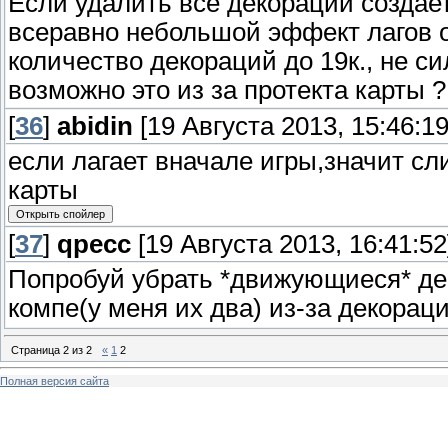
Если удалить все декорации создает
всеравно небольшой эффект лагов о
количество декораций до 19к., не си
возможно это из за протекта карты 
[
36
]
abidin
[19 Августа 2013, 15:46:19
если лагает вначале игры,значит с
карты
[
37
]
qpecc
[19 Августа 2013, 16:41:52
Попробуй убрать *движующиеся* де
компе(у меня их два) из-за декорац
Страница
2
из
2
«
1
2
Полная версия сайта