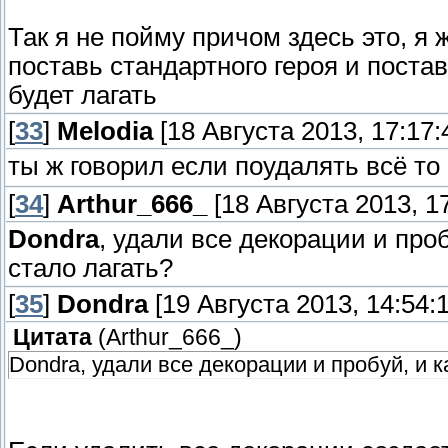
Так я не пойму причом здесь это, я 
поставь стандартного героя и поста
будет лагать
[
33
]
Melodia
[18 Августа 2013, 17:17:
ты ж говорил если поудалять всё то
[
34
]
Arthur_666_
[18 Августа 2013, 17
Dondra
, удали все декорации и про
стало лагать?
[
35
]
Dondra
[19 Августа 2013, 14:54:1
Цитата
(
Arthur_666_
)
Dondra, удали все декорации и пробуй, и 