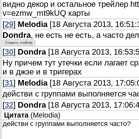
видно декор и остальное трейлер ht
v=ezmw_mt9kUQ карты
[
29
]
Melodia
[18 Августа 2013, 16:51:
Dondra
, не есть не есть, а часто д
[
30
]
Dondra
[18 Августа 2013, 16:53:5
Ну причем тут утечки если лагает с
и в джзе и в тригерах
[
31
]
Melodia
[18 Августа 2013, 17:05:
действи с группами выполняется ча
[
32
]
Dondra
[18 Августа 2013, 17:06:4
Цитата
(
Melodia
)
действи с группами выполняется часто?