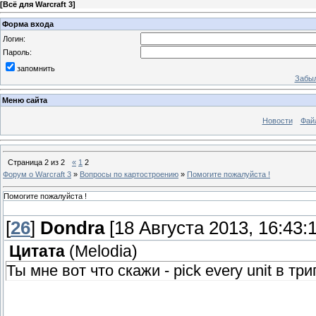
[
Всё для Warcraft 3
]
Форма входа
Логин:
Пароль:
запомнить
Забыл
Меню сайта
Новости
Фай
Страница
2
из
2
«
1
2
Форум о Warcraft 3
»
Вопросы по картостроению
»
Помогите пожалуйста !
Помогите пожалуйста !
[
26
]
Dondra
[18 Августа 2013, 16:43:1
Цитата
(
Melodia
)
Ты мне вот что скажи - pick every unit в тр