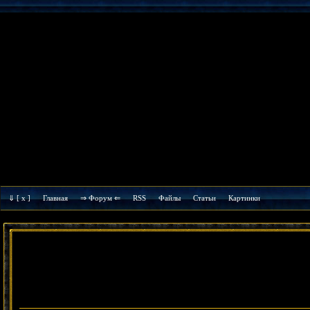
⇓
[ x ]
Главная
⇒ Форум ⇐
RSS
Файлы
Cтатьи
Картинки