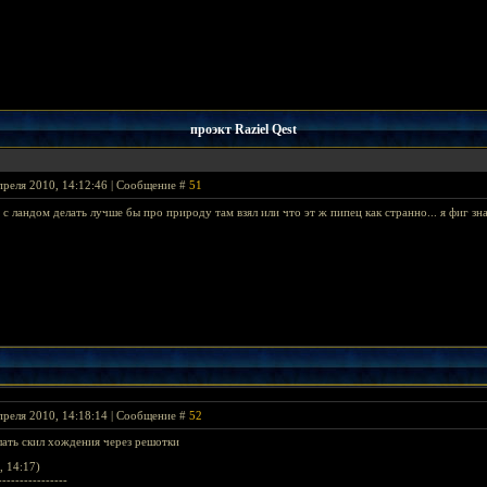
проэкт Raziel Qest
преля 2010, 14:12:46 | Сообщение #
51
 с ландом делать лучше бы про природу там взял или что эт ж пипец как странно... я фиг з
преля 2010, 14:18:14 | Сообщение #
52
лать скил хождения через решотки
, 14:17)
----------------