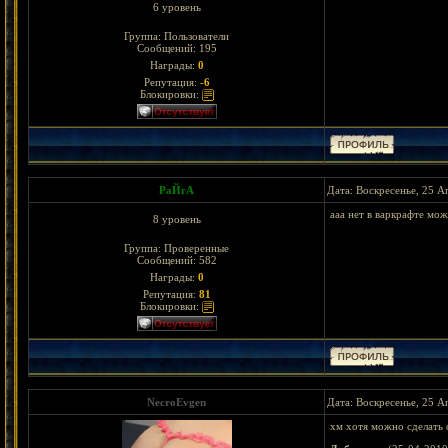
6 уровень
Группа: Пользователи
Сообщений:
195
Награды:
0
Репутация:
-6
Блокировки:
РаЙгА
Дата: Воскресенье, 25 А
ааа нет в варкрафте мож
8 уровень
Группа: Проверенные
Сообщений:
582
Награды:
0
Репутация:
81
Блокировки:
NecroEvgen
Дата: Воскресенье, 25 А
хм хотя можно сделать 