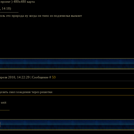
 проект ) 480х480 карта
, 14:18)
----------------
эль это природа ну когда он типо из подземелья вылазит
преля 2010, 14:22:29 | Сообщение #
53
делать скил хождения через решотки
 unit