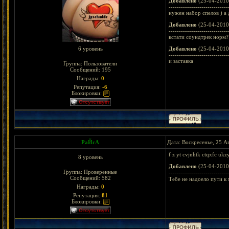
Добавлено
(25-04-2010
-----------------------------
нужен набор спелов ) а 
Добавлено
(25-04-2010
-----------------------------
кстати соундтрек норм?
6 уровень
Добавлено
(25-04-2010
-----------------------------
и заставка
Группа: Пользователи
Сообщений:
195
Награды:
0
Репутация:
-6
Блокировки:
РаЙгА
Дата: Воскресенье, 25 А
f z yt cvjnhtk ctqxfc ukz
8 уровень
Добавлено
(25-04-2010
Группа: Проверенные
-----------------------------
Сообщений:
582
Тебе не надоело пути к
Награды:
0
Репутация:
81
Блокировки: