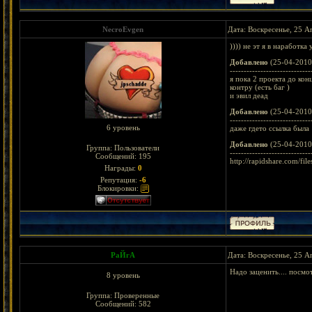
NecroEvgen
Дата: Воскресенье, 25 А
)))) не эт я в наработк
Добавлено
(25-04-2010
-----------------------------
я пока 2 проекта до кон
контру (есть баг )
и эвил деад
Добавлено
(25-04-2010
-----------------------------
6 уровень
даже гдето ссылка была
Добавлено
(25-04-2010
Группа: Пользователи
-----------------------------
Сообщений:
195
http://rapidshare.com/fi
Награды:
0
Репутация:
-6
Блокировки:
РаЙгА
Дата: Воскресенье, 25 А
Надо заценить.... посм
8 уровень
Группа: Проверенные
Сообщений:
582