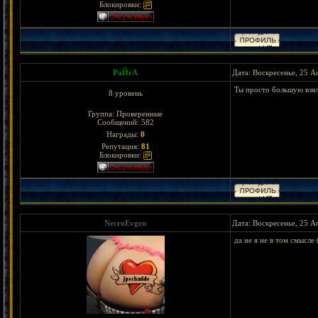
Блокировки:
РаЙгА
Дата: Воскресенье, 25 А
Ты просто большую взял
8 уровень
Группа: Проверенные
Сообщений:
582
Награды:
0
Репутация:
81
Блокировки:
NecroEvgen
Дата: Воскресенье, 25 А
да не я не в том смысл