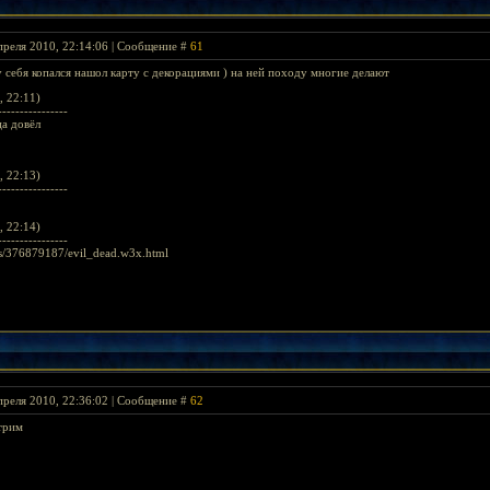
преля 2010, 22:14:06 | Сообщение #
61
а у себя копался нашол карту с декорациями ) на ней походу многие делают
, 22:11)
----------------
ца довёл
, 22:13)
----------------
, 22:14)
----------------
les/376879187/evil_dead.w3x.html
преля 2010, 22:36:02 | Сообщение #
62
отрим