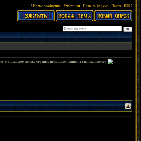
[
Новые сообщения
·
Участники
·
Правила форума
·
Поиск
·
RSS
]
нает что с ландом делать что нить придумаю напишу а так пока нимогу