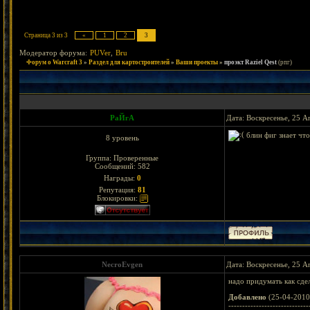
Страница
3
из
3
«
1
2
3
Модератор форума:
PUVer
,
Bru
Форум о Warcraft 3
»
Раздел для картостроителей
»
Ваши проекты
»
проэкт Raziel Qest
(рпг)
РаЙгА
Дата: Воскресенье, 25 А
блин фиг знает что
8 уровень
Группа: Проверенные
Сообщений:
582
Награды:
0
Репутация:
81
Блокировки:
NecroEvgen
Дата: Воскресенье, 25 А
надо придумать как сде
Добавлено
(25-04-2010
-----------------------------