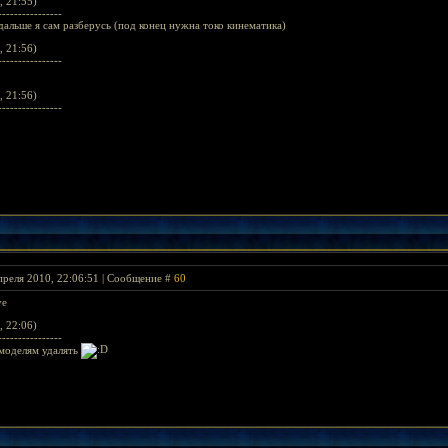
, 21:55)
----------------
дальше я сам разберусь (под конец нужна токо кинематика)
, 21:56)
----------------
, 21:56)
----------------
преля 2010, 22:06:51 | Сообщение #
60
ye
, 22:06)
----------------
 моделям удалять