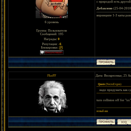
с природой есть другой
Добавлено
(25-04-2010
-----------------------------
впринципе 1-3 каты рази
6 уровень
Группа: Пользователи
Сообщений:
195
Награды:
0
Репутация:
-6
Блокировки:
FkoFF
Дата: Воскресенье, 25 А
Quote
(
NecroEvgen
)
надо придумать как с
turn collision off for "xx"
новый акк