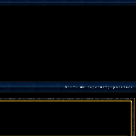
В о й т и
или
з а р е г и с т р и р о в а т ь с я