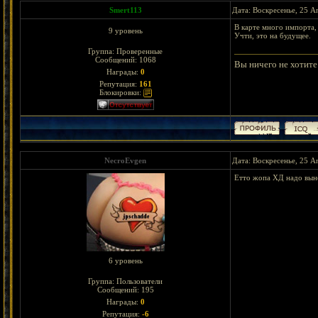
Smert113
Дата: Воскресенье, 25 А
В карте много импорта,
9 уровень
Учти, это на будущее.
Группа: Проверенные
Сообщений:
1068
Вы ничего не хотите 
Награды:
0
Репутация:
161
Блокировки:
NecroEvgen
Дата: Воскресенье, 25 А
Етто жопа ХД надо выне
6 уровень
Группа: Пользователи
Сообщений:
195
Награды:
0
Репутация:
-6