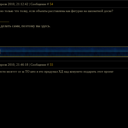
преля 2010, 21:12:42 | Сообщение #
54
 но только что толку, если объекты расставлены как фигурки на шахматной доске?
делать сами, поэтому вы здесь.
преля 2010, 21:46:18 | Сообщение #
55
сти мозгггг се за ТО што я ето придумал ХД над комунето подарить этот проект