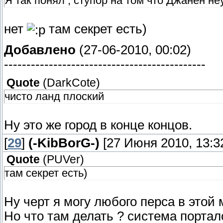
Я так понял , ступор на том что Джанен не
нет
там секрет есть)
Добавлено
(27-06-2010, 00:02)
---------------------------------------------
Quote
(
DarkCote
)
чисто ланд плоский
Ну это же город в конце концов.
[
29
]
(-KibBorG-)
[27 Июня 2010, 13:3
Quote
(
PUVer
)
там секрет есть)
Ну черт я могу любого перса в этой 
Но что там делать ? система порта