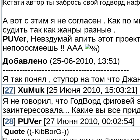
Кстати автор ты забрось свой годворд на
А вот с этим я не согласен . Как по 
судить так как жанры разные .
PUVer
, Невздумай апить этот проек
непооосмеешь !! ААА
Добавлено
(25-06-2010, 13:51)
---------------------------------------------
Я так понял , ступор на том что Джа
[
27
]
XuMuk
[25 Июня 2010, 15:03:21]
Я не говорил, что ГодВорд фиговей 
заинтересовала... Какие вы все при
[
28
]
PUVer
[27 Июня 2010, 00:02:54]
Quote
(
(-KibBorG-)
)