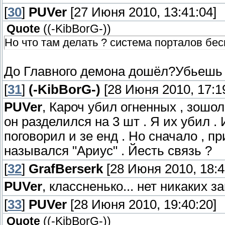
[
30
]
PUVer
[27 Июня 2010, 13:41:04]
Quote
(
(-KibBorG-)
)
Но что там делать ? система порталов беси
До Главного демона дошёл?Убьешь ег
[
31
]
(-KibBorG-)
[28 Июня 2010, 17:1
PUVer
, Кароч убил огненных , зошол
он разделился на 3 шт . Я их убил . 
поговорил и зе енд . Но сначало , п
назывался "Ариус" . Йесть связь ?
[
32
]
GrafBerserk
[28 Июня 2010, 18:4
PUVer
, классненько... нет никаких з
[
33
]
PUVer
[28 Июня 2010, 19:40:20]
Quote
(
(-KibBorG-)
)