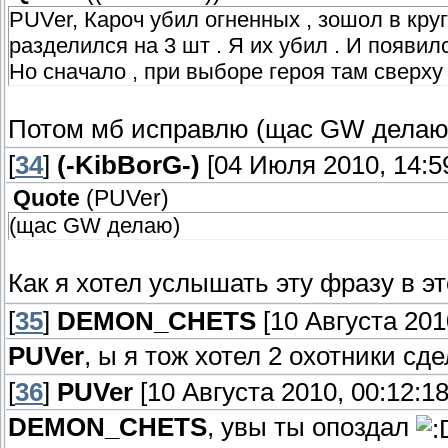
PUVer, Кароч убил огненных , зошол в круг
разделился на 3 шт . Я их убил . И появилс
Но сначало , при выборе героя там сверху 
Потом мб исправлю (щас GW делаю
[
34
]
(-KibBorG-)
[04 Июля 2010, 14:5
Quote
(
PUVer
)
(щас GW делаю)
Как я хотел услышать эту фразу в эт
[
35
]
DEMON_CHETS
[10 Августа 2010
PUVer
, ы я тож хотел 2 охотники сде
[
36
]
PUVer
[10 Августа 2010, 00:12:18
DEMON_CHETS
, увы ты опоздал