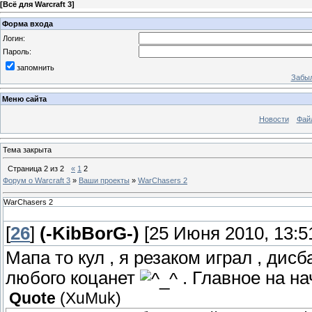
[
Всё для Warcraft 3
]
Форма входа
Логин:
Пароль:
запомнить
Забыл
Меню сайта
Новости
Фай
Тема закрыта
Страница
2
из
2
«
1
2
Форум о Warcraft 3
»
Ваши проекты
»
WarChasers 2
WarChasers 2
[
26
]
(-KibBorG-)
[25 Июня 2010, 13:5
Мапа то кул , я резаком играл , дис
любого коцанет
. Главное на на
Quote
(
XuMuk
)