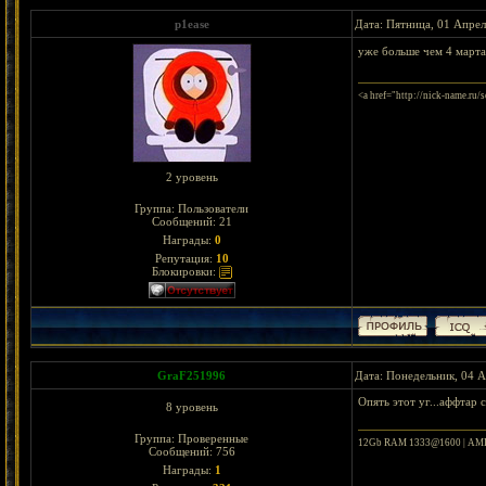
p1ease
Дата: Пятница, 01 Апрел
уже больше чем 4 марта
<a href="http://nick-name.ru
2 уровень
Группа: Пользователи
Сообщений:
21
Награды:
0
Репутация:
10
Блокировки:
GraF251996
Дата: Понедельник, 04 А
Опять этот уг...аффтар 
8 уровень
Группа: Проверенные
12Gb RAM 1333@1600 | AMD
Сообщений:
756
Награды:
1