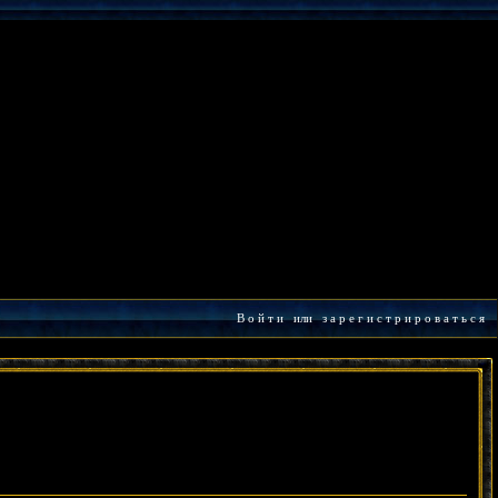
В о й т и
или
з а р е г и с т р и р о в а т ь с я