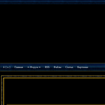
⇓
[ x ]
Главная
⇒ Форум ⇐
RSS
Файлы
Cтатьи
Картинки