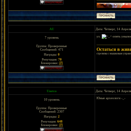
AU
Дата: Четверг, 14 Апрел
ух.
опять унылое.
7 уровень
Группа: Проверенные
Остаться в жи
Сообщений:
471
стрелялка с мышковым управл
Награды:
0
Репутация:
70
Блокировки:
Unetco
Дата: Четверг, 14 Апрел
Юные археологи -_-
10 уровень
Группа: Проверенные
Сообщений:
2307
Награды:
2
Репутация:
648
Блокировки: