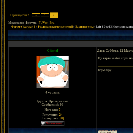
Страница
2
из
2
«
1
2
Модератор форума:
PUVer
,
Bru
Форум о Warcraft 3
»
Раздел для картостроителей
»
Ваши проекты
»
Left 4 Dead 3 Недетские кани
Cjimtel
Дата: Суббота, 12 Марта
Ну карта какбы норм н
Верь в веру!
4 уровень
Группа: Проверенные
Сообщений:
99
Награды:
0
Репутация:
24
Блокировки: