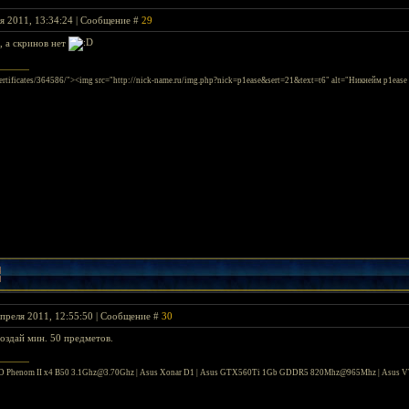
я 2011, 13:34:24 | Сообщение #
29
, а скринов нет
/sertificates/364586/"><img src="http://nick-name.ru/img.php?nick=p1ease&sert=21&text=t6" alt="Никнейм p1ease
преля 2011, 12:55:50 | Сообщение #
30
создай мин. 50 предметов.
 Phenom II x4 B50 3.1Ghz@3.70Ghz | Asus Xonar D1 | Asus GTX560Ti 1Gb GDDR5 820Mhz@965Mhz | Asus