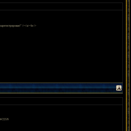
 зарегистрирован!" /></a><br />
 VW225N