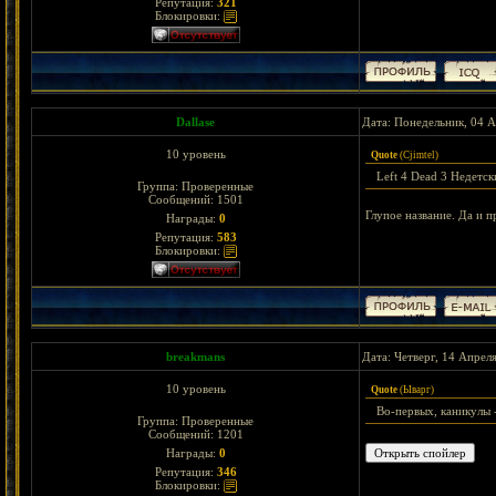
Репутация:
321
Блокировки:
Dallase
Дата: Понедельник, 04 А
10 уровень
Quote
(
Cjimtel
)
Left 4 Dead 3 Недетс
Группа: Проверенные
Сообщений:
1501
Глупое название. Да и п
Награды:
0
Репутация:
583
Блокировки:
breakmans
Дата: Четверг, 14 Апрел
10 уровень
Quote
(
Ыварг
)
Во-первых, каникулы -
Группа: Проверенные
Сообщений:
1201
Награды:
0
Репутация:
346
Блокировки: