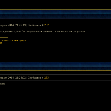
евраля 2014, 21:26:19 | Сообщение #
252
переделывать,если бы оперативно поменяли... а так кароч завтра решим
система сложения зарядов
оя
евраля 2014, 21:28:02 | Сообщение #
253
нять