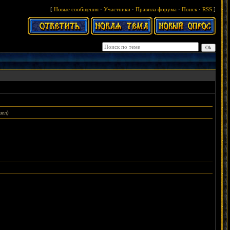
[
Новые сообщения
·
Участники
·
Правила форума
·
Поиск
·
RSS
]
шел)