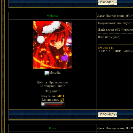
Melodia
Дата: Понедельник, 03 Ф
Подлагивало почему-то
Добавлено
(03 Февраля 
-----------------------------
Щас норм уже)
CM wars 1.15
ЭПОХА АНИМИРОВАННЫХ
Группа: Проверенные
Сообщений:
8026
Награды:
5
Репутация:
5051
Блокировки:
Dreii
Дата: Понедельник, 03 Ф