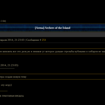
v 2.0d)
[Arena] Archers of the Island
евраля 2014, 21:23:03 | Сообщение #
251
я запилить все это дело,но я ленивле уг которое дальше стрельбы кубиками и хпбаров не за
2014, 21:23:03)
----------------
втра создам новую тему
 эту игру)
 ТРИГГИРАФ ПРЕШЛА