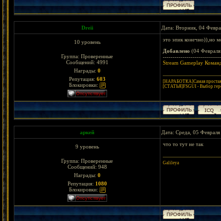
Dreii
Дата: Вторник, 04 Февра
это эпик конечно)),но
10 уровень
Добавлено
(04 Февраля 
Группа: Проверенные
-----------------------------
Сообщений:
4991
Stream Gameplay Коман
Награды:
0
Репутация:
603
[НАРАБОТКА]Самая простая 
Блокировки:
[СТАТЬЯ]FSGUI - Выбор гер
аркей
Дата: Среда, 05 Февраля
что то тут не так
9 уровень
Группа: Проверенные
Galileya
Сообщений:
948
Награды:
0
Репутация:
1080
Блокировки: