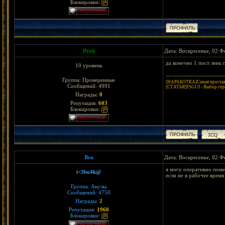
Блокировки:
Dreii
Дата: Воскресенье, 02 Ф
да конечно 1 пост лень 
10 уровень
Группа: Проверенные
[НАРАБОТКА]Самая простая 
Сообщений:
4991
[СТАТЬЯ]FSGUI - Выбор гер
Награды:
0
Репутация:
603
Блокировки:
Bru
Дата: Воскресенье, 02 Ф
я могу оперативно поме
i<3bo4k@
если не в рабочее время
Группа: Акулы
Сообщений:
4750
Награды:
2
Репутация:
1960
Блокировки: