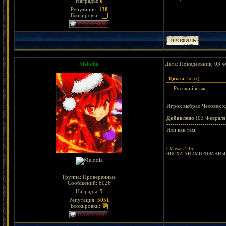
Награды:
0
Репутация:
138
Блокировки:
Melodia
Дата: Понедельник, 03 Ф
Цитата
Dreii
(
)
-Русский язык
Игрок выбрал Человек 
Добавлено
(03 Февраля 
-----------------------------
Или как там
CM wars 1.15
ЭПОХА АНИМИРОВАННЫХ
Группа: Проверенные
Сообщений:
8026
Награды:
5
Репутация:
5051
Блокировки: