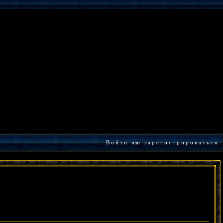
В о й т и
или
з а р е г и с т р и р о в а т ь с я