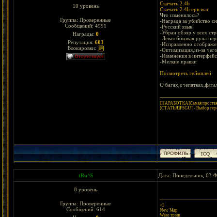
Скачать 2.4b
10 уровень
Скачать 2.4b epicwar
Что изменилось?
Группа: Проверенные
-Награда за убийство с
Сообщений:
4991
-Русский язык
-Убран обзор у всех стр
Награды:
0
-Левая боковая руна пер
Репутация:
603
-Исправленно отображе
Блокировки:
-Оптимизация,из-за чег
-Изменения в интерфейс
-Мелкие правки
Посмотреть геймплей
О багах,очепятках,фата
[НАРАБОТКА]Самая простая 
[СТАТЬЯ]FSGUI - Выбор гер
tRu^S
Дата: Понедельник, 03 Ф
8 уровень
Группа: Проверенные
<3
Сообщений:
614
New Map
Waro трэш