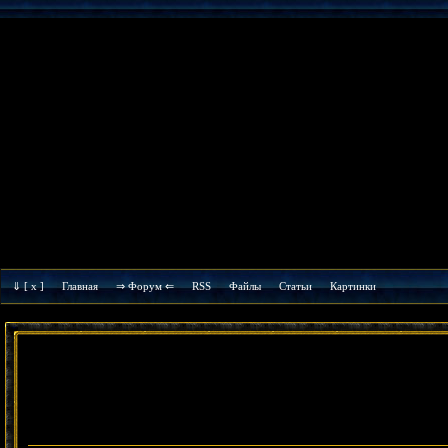
⇓
[ x ]
Главная
⇒ Форум ⇐
RSS
Файлы
Cтатьи
Картинки