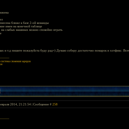
нижена
ел
енесена ближе к базе 2-ой команды
ние имен на конечной таблице
о на слабых машинах можно спокойно играть
е
лах и т.д пишите пожалуйста буду рад=) Думаю соберу достаточно помарок и хотфикс. Все
система сложения зарядов
оя
евраля 2014, 21:21:54 | Сообщение #
258