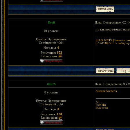
Dreii
Дата: Воскресенье, 02 Ф
ну как подготовлю мате
10 уровень
Группа: Проверенные
[НАРАБОТКА]Самая простая 
Сообщений:
4991
[СТАТЬЯ]FSGUI - Выбор гер
Награды:
0
Репутация:
603
Блокировки:
tRu^S
Дата: Понедельник, 03 Ф
Stream Archer's
8 уровень
Группа: Проверенные
<3
Сообщений:
614
New Map
Waro трэш
Награды:
0
Репутация:
138
Блокировки: