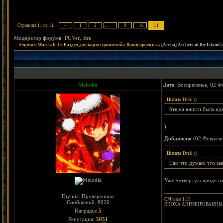
Страница
11
из
11
«
1
2
…
9
10
11
Модератор форума:
PUVer
,
Bru
Форум о Warcraft 3
»
Раздел для картостроителей
»
Ваши проекты
»
[Arena] Archers of the Island
(
Melodia
Дата: Воскресенье, 02 Ф
Цитата
Dreii
(
)
бтв,на юнити была иде
)
Добавлено
(02 Февраля 
-----------------------------
Цитата
Dreii
(
)
Так что думаю что за
Уже четвёртую вроде на
Группа: Проверенные
CM wars 1.15
Сообщений:
8026
ЭПОХА АНИМИРОВАННЫХ
Награды:
5
Репутация:
5051