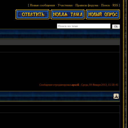
[
Новые сообщения
·
Участники
·
Правила форума
·
Поиск
·
RSS
]
аркей
Сообщение отредактировал
-
Среда, 09 Января 2013, 15:58:45