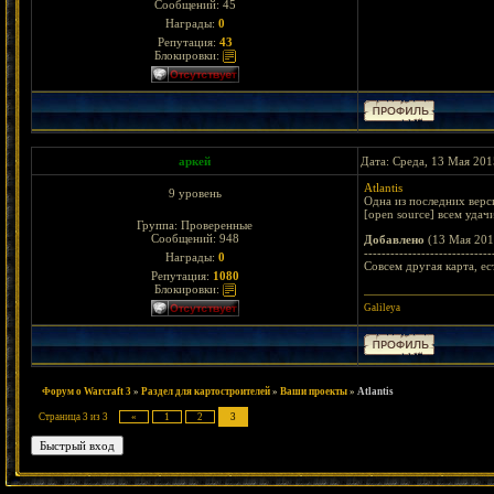
Сообщений:
45
Награды:
0
Репутация:
43
Блокировки:
аркей
Дата: Среда, 13 Мая 201
Atlantis
9 уровень
Одна из последних верс
[open source] всем удач
Группа: Проверенные
Сообщений:
948
Добавлено
(13 Мая 201
-----------------------------
Награды:
0
Совсем другая карта, е
Репутация:
1080
Блокировки:
Galileya
Форум о Warcraft 3
»
Раздел для картостроителей
»
Ваши проекты
»
Atlantis
Страница
3
из
3
«
1
2
3