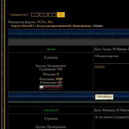
Страница
3
из
3
«
1
2
3
Модератор форума:
PUVer
,
Bru
Форум о Warcraft 3
»
Раздел для картостроителей
»
Ваши проекты
»
Atlantis
аркей
Дата: Среда, 09 Января 
Обновил версию
9 уровень
Группа: Проверенные
Galileya
Сообщений:
948
Награды:
0
Репутация:
1080
Блокировки:
valentine12
Дата: Вторник, 05 Марта
А что значит ухудшен б
3 уровень
Группа: Проверенные