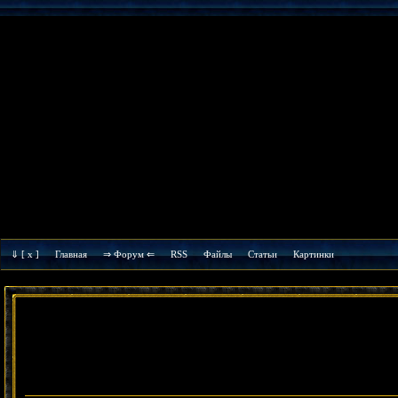
⇓
[ x ]
Главная
⇒ Форум ⇐
RSS
Файлы
Cтатьи
Картинки