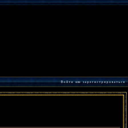
В о й т и
или
з а р е г и с т р и р о в а т ь с я