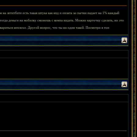
м на летитбите есть такая штука как кпд и оплата за скачки падает на 1% каждый
тогда деньги на мобилку сможешь с компа кидать. Можно карточку сделать, но это
вариться неплохо. Другой вопрос, что ты ни один такой. Посмотри в топ