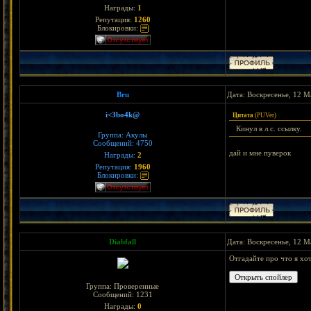
Награды:
1
Репутация:
1260
Блокировки:
Bru
Дата: Воскресенье, 12 М
i<3bo4k@
Цитата
(
PUVer
)
Кинул в л.с. ссылку.
Группа: Акулы
Сообщений:
4750
дай и мне пуверок
Награды:
2
Репутация:
1960
Блокировки:
Diabfall
Дата: Воскресенье, 12 М
Отгадайте про что я хо
Группа: Проверенные
Сообщений:
1231
Награды:
0