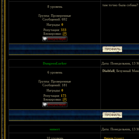
там точно была собака?
8 уровень
Группа: Проверенные
Сообщений:
692
Награды:
0
Репутация:
333
Блокировки:
DungeonLurker
Дата: Понедельник, 13 М
Diabfall
, Безумный Макс
6 уровень
Группа: Проверенные
Сообщений:
181
Награды:
0
Репутация:
175
Блокировки:
sumert
Дата: Понедельник, 13 М
10 уровень
Цитата
(
lyneev
)