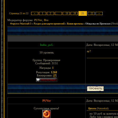
Страница
21
из
22
«
1
2
…
19
20
21
22
»
Модератор форума:
PUVer
,
Bru
Форум о Warcraft 3
»
Раздел для картостроителей
»
Ваши проекты
»
Общалка по Проектам
([Чтоб
Imba_pvL
Дата: Воскресенье, 12 М
ау?
10 уровень
Группа: Проверенные
Сообщений:
3151
Награды:
1
Репутация:
1260
Блокировки:
PUVer
Дата: Воскресенье, 12 М
Сухопутные крысы!
Цитата
(
Naturekid
)
по 10 руб за залитую к
Либо там слишком мно