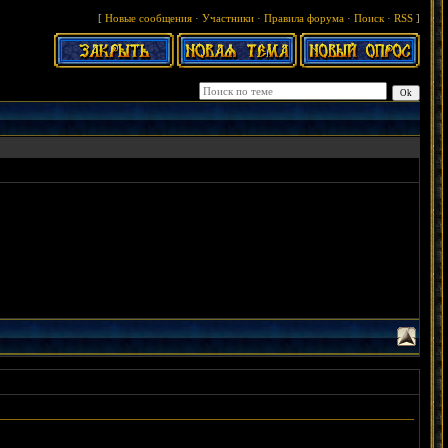
[
Новые сообщения
·
Участники
·
Правила форума
·
Поиск
·
RSS
]