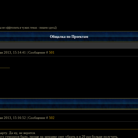
ы не оффтопить в чужих темах - пишем здесь])
Общалка по Проектам
ая 2013, 15:14:41 | Сообщение #
501
ая 2013, 15:16:52 | Сообщение #
502
арту. Да ну, не верится.
го геморроя было, проще на заправке снег убрать и в 20 раз больше получить.