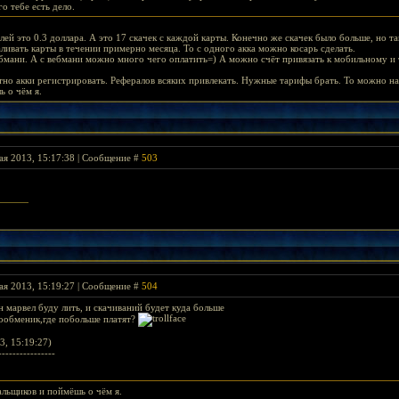
го тебе есть дело.
блей это 0.3 доллара. А это 17 скачек с каждой карты. Конечно же скачек было больше, но та
аливать карты в течении примерно месяца. То с одного акка можно косарь сделать.
ебмани. А с вебмани можно много чего оплатить=) А можно счёт привязать к мобильному и 
тно акки регистрировать. Рефералов всяких привлекать. Нужные тарифы брать. То можно на
ь о чём я.
ая 2013, 15:17:38 | Сообщение #
503
rlord's Banner >
ая 2013, 15:19:27 | Сообщение #
504
ен марвел буду лить, и скачиваний будет куда больше
ообменик,где побольше платят?
3, 15:19:27)
----------------
альщиков и поймёшь о чём я.