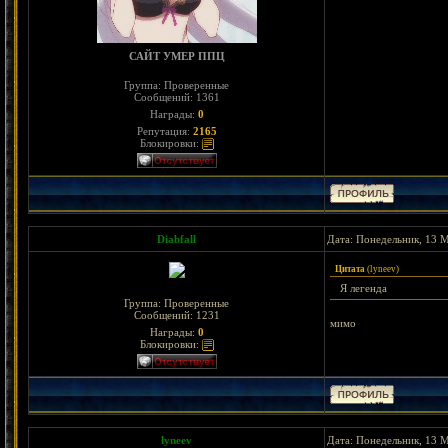
САЙТ УМЕР ППЦ
Группа: Проверенные
Сообщений:
1361
Награды:
0
Репутация:
2165
Блокировки:
Diabfall
Дата: Понедельник, 13 М
Цитата
(
lyneev
)
Я легенда
Группа: Проверенные
Сообщений:
1231
мимо
Награды:
0
Блокировки:
lyneev
Дата: Понедельник, 13 М