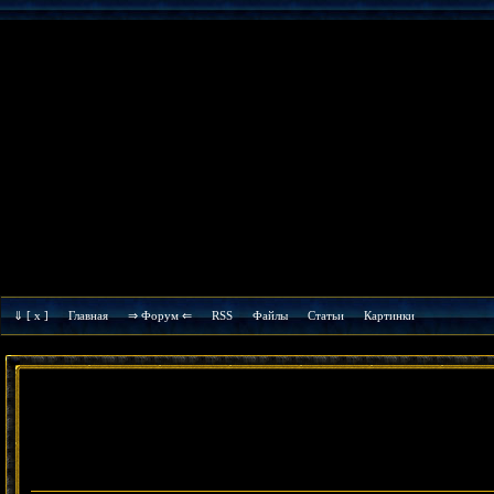
⇓
[ x ]
Главная
⇒ Форум ⇐
RSS
Файлы
Cтатьи
Картинки