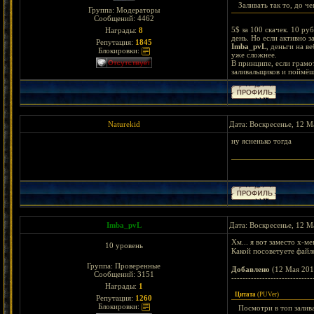
Заливать так то, до че
Группа: Модераторы
Сообщений:
4462
5$ за 100 скачек. 10 ру
Награды:
8
день. Но если активно з
Репутация:
1845
Imba_pvL
, деньги на в
Блокировки:
уже сложнее.
В принципе, если грамо
заливальщиков и поймёш
Naturekid
Дата: Воскресенье, 12 М
ну ясненько тогда
< Bejeweled || Wa
Imba_pvL
Дата: Воскресенье, 12 М
Хм... я вот заместо х-м
10 уровень
Какой посоветуете файл
Группа: Проверенные
Добавлено
(12 Мая 201
Сообщений:
3151
-----------------------------
Награды:
1
Цитата
(
PUVer
)
Репутация:
1260
Блокировки:
Посмотри в топ залив