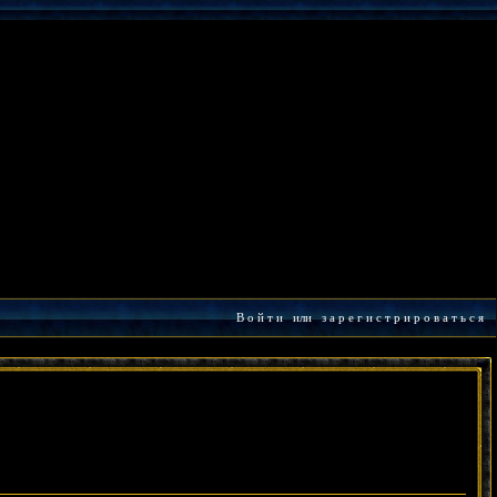
В о й т и
или
з а р е г и с т р и р о в а т ь с я