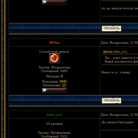
ну да, медуза походу на
PUVer
Дата: Воскресенье, 12 М
Сухопутные крысы!
Цитата
(
Imba_pvL
)
Хм... я вот заместо х
Какой посоветуете фай
Группа: Модераторы
Сообщений:
4462
Кинул в л.с. ссылку.
Награды:
8
Репутация:
1845
Блокировки:
Imba_pvL
Дата: Воскресенье, 12 М
Да увидел благодарю
10 уровень
Группа: Проверенные
Сообщений:
3151