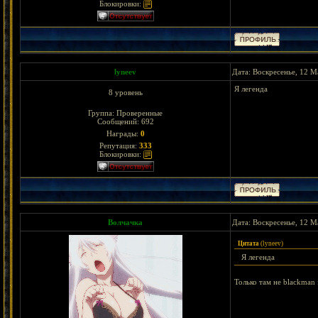
Блокировки:
lyneev
Дата: Воскресенье, 12 М
Я легенда
8 уровень
Группа: Проверенные
Сообщений:
692
Награды:
0
Репутация:
333
Блокировки:
Волчачка
Дата: Воскресенье, 12 М
Цитата
(
lyneev
)
Я легенда
Только там не blackman f