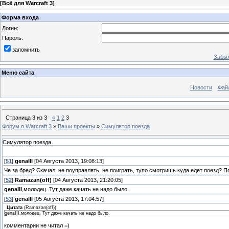
[
Всё для Warcraft 3
]
Форма входа
Логин:
Пароль:
запомнить
Забыл
Меню сайта
Новости
Фай
Страница
3
из
3
«
1
2
3
Форум о Warcraft 3
»
Ваши проекты
»
Симулятор поезда
Симулятор поезда
[
51
]
genaIII
[04 Августа 2013, 19:08:13]
Че за бред? Скачал, не поуправлять, не поиграть, тупо смотришь куда едет поезд? П
[
52
]
Ramazan(off)
[04 Августа 2013, 21:20:05]
genaIII
,молодец. Тут даже качать не надо было.
[
53
]
genaIII
[05 Августа 2013, 17:04:57]
Цитата
(
Ramazan(off)
)
genaIII,молодец. Тут даже качать не надо было.
комментарии не читал =)