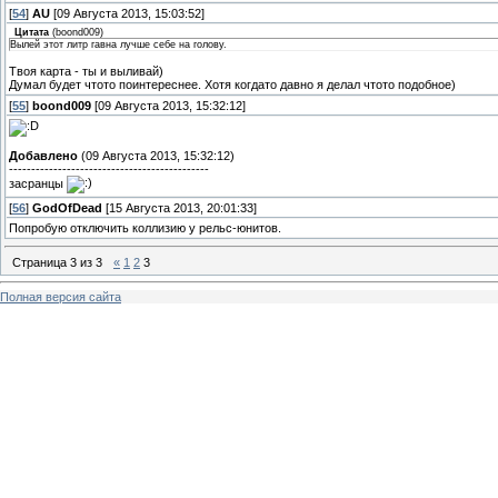
[
54
]
AU
[09 Августа 2013, 15:03:52]
Цитата
(
boond009
)
Вылей этот литр гавна лучше себе на голову.
Твоя карта - ты и выливай)
Думал будет чтото поинтереснее. Хотя когдато давно я делал чтото подобное)
[
55
]
boond009
[09 Августа 2013, 15:32:12]
Добавлено
(09 Августа 2013, 15:32:12)
---------------------------------------------
засранцы
[
56
]
GodOfDead
[15 Августа 2013, 20:01:33]
Попробую отключить коллизию у рельс-юнитов.
Страница
3
из
3
«
1
2
3
Полная версия сайта