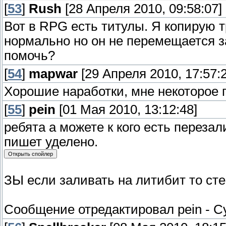
[
53
]
Rush
[28 Апреля 2010, 09:58:07]
Вот в RPG есть титулы. Я копирую т
нормально но он не перемещается за
помочь?
[
54
]
mapwar
[29 Апреля 2010, 17:57:2
Хорошие наработки, мне некоторое 
[
55
]
pein
[01 Мая 2010, 13:12:48]
ребята а можете к кого есть перезал
пишет уделено.
ЗЫ если заливать на литибит то сте
Сообщение отредактировал
pein
-
Су