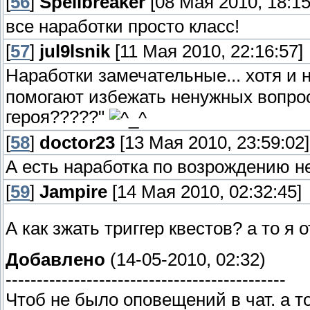
[
56
]
Spellbreaker
[08 Мая 2010, 18:15
все наработки просто класс!
[
57
]
jul9lsnik
[11 Мая 2010, 22:16:57]
Наработки замечательные... хотя и н
помогают избежать ненужных вопрос
героя?????"
[
58
]
doctor23
[13 Мая 2010, 23:59:02]
А есть наработка по возрождению н
[
59
]
Jampire
[14 Мая 2010, 02:32:45]
А как зжать триггер квестов? а то я
Добавлено
(14-05-2010, 02:32)
---------------------------------------------
Чтоб не было оповещений в чат. а то