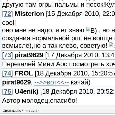
другую там огры пальмы и песок!Кул
[
72
]
Misterion
[15 Декабря 2010, 22:0
cool!
оно мне не надо, я ет знаю
, но 
создания нормальной рпг, не вопще
всмысле),но а так клево, советую!
[
73
]
pirat9629
[17 Декабря 2010, 13:4
Перезалей Мини Аос посмотреть хо
[
74
]
FROL
[18 Декабря 2010, 15:20:57
pirat9629
,
-->>вот<<--
качай)
[
75
]
U4enik)
[18 Декабря 2010, 20:52:
Автор молодец,спасибо!
Страница
3
из
4
«
1
2
3
4
»