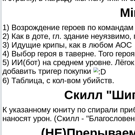
Mi
1) Возрождение героев по командам
2) Как в доте, гл. здание неуязвимо,
3) Идущие крипы, как в любом АОС
4) Выбор героя в таверне. Того геро
5) ИИ(бот) на среднем уровне. Лёгок
добавить тригер покупки
6) Таблица, с кол-вом убийств.
Скилл "Ши
К указанному юниту по спирали пр
наносят урон. (Скилл - "Благословен
(НЕ)Прерываем