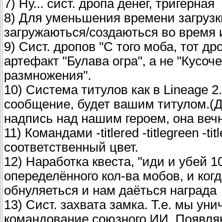
7) Ну... сист. дропа денег, тригерная
8) Для уменьшения времени загрузк
загружаються/создаються во время
9) Сист. дропов "С того моба, тот д
артефакт "Булава огра", а не "Кусоч
размножения".
10) Система титулов как в Lineage 2
сообщение, будет вашим титулом.(Для
надпись над нашим героем, она вечн
11) Командами -titlered -titlegreen -
соответственный цвет.
12) Наработка квеста, "иди и убей 10
опеределённого кол-ва мобов, и когд
обнуляеться и нам даёться награда
13) Сист. захвата замка. Т.е. мы у
командование союзного ИИ. Появля