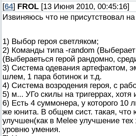
[
64
]
FROL
[13 Июня 2010, 00:45:16]
Извиняюсь что не присутствовал на 
1) Выбор героя светляком;
2) Команды типа -random (Выберает г
(Выбераеться герой рандомно, сред
3) Система одевания артефактом, эм
шлем, 1 пара ботинок и т.д.
4) Система возродения героя, с ра
5) м... УГо скилы на тригеррах, хотя 
6) Есть 4 суммонера, у которого 10 
же юнита. В общем сист. такая, что
улучшен(как в Melee улучшение тех
уровню умения.