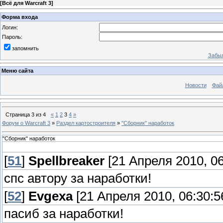
[
Всё для Warcraft 3
]
Форма входа
Логин:
Пароль:
запомнить
Забыл
Меню сайта
Новости
Фай
Страница
3
из
4
«
1
2
3
4
»
Форум о Warcraft 3
»
Раздел картостроителя
»
"Сборник" наработок
"Сборник" наработок
[
51
]
Spellbreaker
[21 Апреля 2010, 06
спс автору за наработки!
[
52
]
Evgexa
[21 Апреля 2010, 06:30:5
пасиб за наработки!