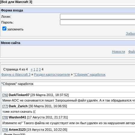
[
Всё для Warcraft 3
]
Форма входа
Логин:
Пароль:
запомнить
Забыл
Меню сайта
Новости
Фай
Страница
4
из
4
«
1
2
3
4
Форум о Warcraft 3
»
Раздел картостроителя
»
"Сборник" наработок
"Сборник" наработок
[
76
]
DarkTinker07
[29 Марта 2011, 18:37:52]
Мини-АОС не скачивается пишет Запрошенный файл удалён. А я так обрадывался.что
[
77
]
Dark_Zarich
[30 Марта 2011, 16:06:55]
тоже хотел скачать ((
[
78
]
Warden841
[17 Августа 2011, 21:17:31]
Извините но" Такого файла не существует или он был удален из-за нарушения авторс
[
79
]
Artem3123
[19 Августа 2011, 10:22:05]
Quote
(
fenix008
)