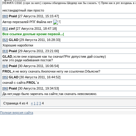
НЕФИГА СЕБЕ (сори за капс) скрины обалденны Шедевр как бы сказать =) Прям как в рпг входишь в 
нестандартный лан просто
[
80
]
Praid
[27 Августа 2011, 15:15:47]
Автор перезалей РПГ.Файла нет
[
81
]
zinf
[27 Августа 2011, 18:47:18]
Все ссылки дохлые кроме первой...(
[
82
]
GLAD
[29 Августа 2011, 16:28:33]
Хорошие нароботки
[
83
]
Praid
[29 Августа 2011, 23:21:00]
GLAD
,эсли они хорошие как ты скачал?Рпг допустим дай ссылку)
или это ради набивания постов?
[
84
]
Praid
[30 Августа 2011, 16:06:54]
FROL
,я не могу скачать.Кнопочки нету ни ссылочки.Обьясни?
[
85
]
GLAD
[30 Августа 2011, 16:44:52]
скачай с сайта
FROL
`а
[
86
]
Praid
[30 Августа 2011, 19:34:53]
Да нет,надо было зарегать на сайте,так скачать невозможно.
Страница
4
из
4
«
1
2
3
4
Полная версия сайта