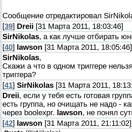
Сообщение отредактировал
SirNikol
[
39
]
Dreii
[31 Марта 2011, 18:03:46]
SirNikolas
, а как лучше отбирать ю
[
40
]
lawson
[31 Марта 2011, 18:05:46]
SirNikolas
,
Скажи а что в одном триггере нельз
триггера?
[
41
]
SirNikolas
[31 Марта 2011, 18:13
Dreii
, если у тебя есть готовая груп
есть группа, но очищать не надо - ка
через boolexpr.
lawson
, не понял су
[
42
]
lawson
[31 Марта 2011, 21:11:02]