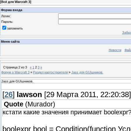
[
Всё для Warcraft 3
]
Форма входа
Логин:
Пароль:
запомнить
Забыл
Меню сайта
Новости
Фай
Страница
2
из
3
«
1
2
3
»
Форум о Warcraft 3
»
Раздел картостроителя
»
Jass для GUIшников.
Jass для GUIшников.
[
26
]
lawson
[29 Марта 2011, 22:20:38]
Quote
(
Murador
)
кстати какие значения принимает boolexpr
boolexpr bool = Condition(function У