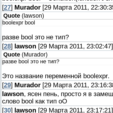
[
27
]
Murador
[29 Марта 2011, 22:30:3
Quote
(
lawson
)
boolexpr bool
разве bool это не тип?
[
28
]
lawson
[29 Марта 2011, 23:02:47]
Quote
(
Murador
)
разве bool это не тип?
Это название переменной boolexpr.
[
29
]
Murador
[29 Марта 2011, 23:16:3
lawson
, ясен пень, просто я в зам
слово bool как тип оО
[
30
]
lawson
[29 Марта 2011, 23:17:21]