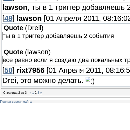
lawson
, ты в 1 триггер добавляешь
[
49
]
lawson
[01 Апреля 2011, 08:16:02
Quote
(
Dreii
)
ты в 1 триггер добавляешь 2 события
Quote
(
lawson
)
все равно если я создаю два локальных тр
[
50
]
rixt7956
[01 Апреля 2011, 08:16:5
Drei, это можно делать.
Страница
2
из
3
«
1
2
3
»
Полная версия сайта