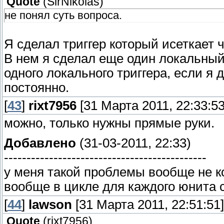
Quote
(
SirNikolas
)
не понял суть вопроса.
Я сделал триггер который исеткает 
В нем я сделал еще один локальный
одного локального триггера, если я
постоянно.
[
43
]
rixt7956
[31 Марта 2011, 22:33:53
можно, только нужны прямые руки.
Добавлено
(31-03-2011, 22:33)
---------------------------------------------
у меня такой проблемы вообще не ко
вообще в цикле для каждого юнита со
[
44
]
lawson
[31 Марта 2011, 22:51:51]
Quote
(
rixt7956
)