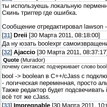
ты используешь локальную перменн
Скинь триггер где ошибка.
Сообщение отредактировал
lawson
[
31
]
Dreii
[30 Марта 2011, 08:18:00]
Да ну юзать boolexpr самоизвращен
[
32
]
Ajaccio
[30 Марта 2011, 08:37:17
Quote
(
Murador
)
почему синтаксис подчеркивает слово bool
bool -> boolean в C++/cJass с подклю
- логическая переменная, просто а
Также редактор будет подсвечивать in
всё тот же cJass.
[
33
]
Impregnable
[30 Марта 2011, 10: