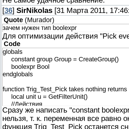
Не самое удачное сравнение.
[
36
]
SirNikolas
[31 Марта 2011, 17:46
Quote
(
Murador
)
зачем нужен тип boolexpr
Для оптимизации действия "Pick every
Code
globals
constant group Group = CreateGroup()
boolexpr Bool
endglobals
function Trig_Test_Pick takes nothing returns
local unit u = GetFilterUnit()
//Действия
Сразу же написать "constant boolexpr 
set u = null
нельзя, т. к. переменная все равно о
return false
функция Trig_Test_Pick останется сн
endfunction