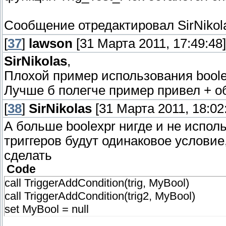
function Trig_Test_Actions takes nothing retu
Сообщение отредактировал
SirNikol
call GroupEnumUnitsInRect(Group, bj_mapIn
[
37
]
lawson
[31 Марта 2011, 17:49:48]
endfunction
SirNikolas
,
function InitTrig_Test takes nothing returns no
Плохой пример использования boole
//Создание триггера
Лучше б полегче пример привел + о
set Bool = Condition(function Trig_Test_Pi
[
38
]
SirNikolas
[31 Марта 2011, 18:02
endfunction
А больше boolexpr нигде и не исполь
триггеров будут одинаковое условие
сделать
Code
call TriggerAddCondition(trig, MyBool)
call TriggerAddCondition(trig2, MyBool)
set MyBool = null