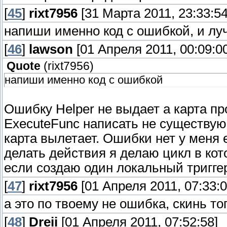
[
45
]
rixt7956
[31 Марта 2011, 23:33:54
напиши именно код с ошибкой, и луч
[
46
]
lawson
[01 Апреля 2011, 00:09:00
Quote
(
rixt7956
)
напиши именно код с ошибкой
Ошибку Helper не выдает а карта про
ExecuteFunc написать не существую
карта вылетает. Ошибки нет у меня 
делать действия я делаю цикл в кот
если создаю один локальный триггер
[
47
]
rixt7956
[01 Апреля 2011, 07:33:0
а это по твоему не ошибка, скинь то
[
48
]
Dreii
[01 Апреля 2011, 07:52:58]