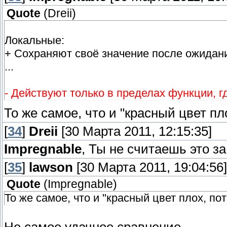
Quote
(
Dreii
)
Локальные:
+ Сохраняют своё значение после ожидан
...
- Действуют только в пределах функции, г
То же самое, что и "красный цвет пл
[
34
]
Dreii
[30 Марта 2011, 12:15:35]
Impregnable
, Ты не считаешь это з
[
35
]
lawson
[30 Марта 2011, 19:04:56]
Quote
(
Impregnable
)
То же самое, что и "красный цвет плох, по