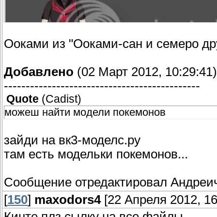
Ооками из "Ооками-сан и семеро др
Добавлено
(02 Март 2012, 10:29:41)
---------------------------------------------
Quote
(
Cadist
)
можеш найти модели покемонов
зайди на вк3-моделс.ру
там есть модельки покемонов...
Сообщение отредактировал
Андреи
Клёвая модель! Не знаю от куда, но всё-ж
[
150
]
maxodors4
[22 Апреля 2012, 16
Кинте плз сылку на все файлы