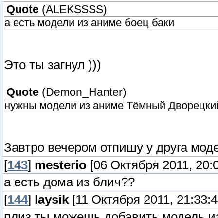
Quote
(
ALEKSSSS
)
а есть модели из аниме боец баки
Это ты загнул )))
Quote
(
Demon_Hanter
)
нужны модели из аниме Тёмный Дворецкий
Завтро вечером отпишу у друга мод
[
143
]
mesterio
[06 Октября 2011, 20:0
а есть дома из блич??
[
144
]
laysik
[11 Октября 2011, 21:33:4
плиз ты можешь добавить модель из