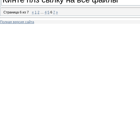
Страница
6
из
7
«
1
2
…
4
5
6
7
»
Полная версия сайта