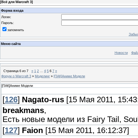
[
Всё для Warcraft 3
]
Форма входа
Логин:
Пароль:
запомнить
Забыл
Меню сайта
Новости
Фай
Страница
6
из
7
«
1
2
…
4
5
6
7
»
Форум о Warcraft 3
»
Моделинг
»
[ПАК]Аниме Модели
[ПАК]Аниме Модели
[
126
]
Nagato-rus
[15 Мая 2011, 15:43
breakmans
,
Есть новые модели из Fairy Tail, Sou
[
127
]
Faion
[15 Мая 2011, 16:12:37]