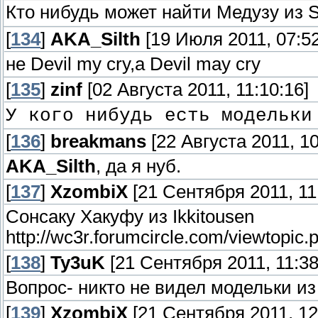
Кто нибудь может найти Медузу из 
[
134
]
AKA_Silth
[19 Июля 2011, 07:52
не Devil my cry,а Devil may cry
[
135
]
zinf
[02 Августа 2011, 11:10:16]
У кого нибудь есть модельки
[
136
]
breakmans
[22 Августа 2011, 10
AKA_Silth
, да я нуб.
[
137
]
XzombiX
[21 Сентября 2011, 11
Сонсаку Хакуфу из Ikkitousen
http://wc3r.forumcircle.com/viewtopic
[
138
]
Ty3uK
[21 Сентября 2011, 11:38
Вопрос- никто не видел модельки из
[
139
]
XzombiX
[21 Сентября 2011, 12