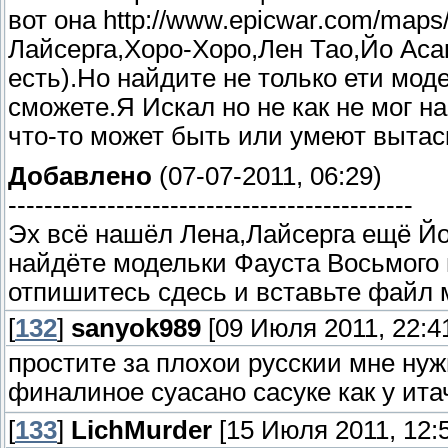
вот она http://www.epicwar.com/maps
Лайсерга,Хоро-Хоро,Лен Тао,Йо Асак
есть).Но найдите не только ети мод
сможете.Я Искал но не как не мог на
что-то может быть или умеют вытас
Добавлено
(07-07-2011, 06:29)
---------------------------------------------
Эх всё нашёл Лена,Лайсерга ещё Йо
найдёте модельки Фауста Восьмого 
отпишитесь сдесь и вставьте файл 
[
132
]
sanyok989
[09 Июля 2011, 22:41
простите за плохои русскии мне ну
финалиное суасано сасуке как у ита
[
133
]
LichMurder
[15 Июля 2011, 12:5