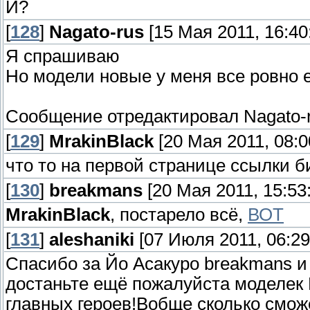
И?
[
128
]
Nagato-rus
[15 Мая 2011, 16:40
Я спрашиваю
Но модели новые у меня все ровно е
Сообщение отредактировал
Nagato-
[
129
]
MrakinBlack
[20 Мая 2011, 08:0
что то на первой странице ссылки б
[
130
]
breakmans
[20 Мая 2011, 15:53
MrakinBlack
, постарело всё,
ВОТ
[
131
]
aleshaniki
[07 Июля 2011, 06:29
Спасибо за Йо Асакуро breakmans и 
достаньте ещё пожалуйста моделек
главных героев!Вобще сколько сможе