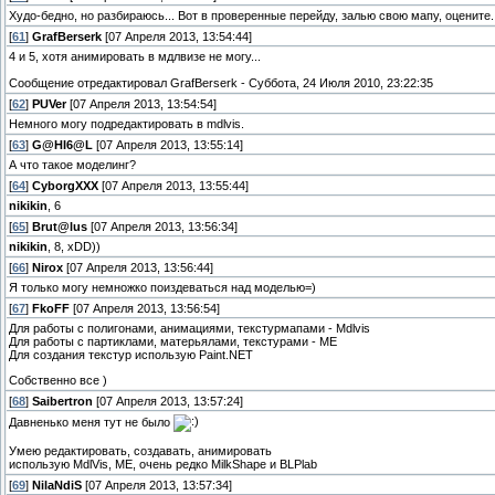
Худо-бедно, но разбираюсь... Вот в проверенные перейду, залью свою мапу, оцените.
[
61
]
GrafBerserk
[07 Апреля 2013, 13:54:44]
4 и 5, хотя анимировать в мдлвизе не могу...
Сообщение отредактировал
GrafBerserk
-
Суббота, 24 Июля 2010, 23:22:35
[
62
]
PUVer
[07 Апреля 2013, 13:54:54]
Немного могу подредактировать в mdlvis.
[
63
]
G@HI6@L
[07 Апреля 2013, 13:55:14]
А что такое моделинг?
[
64
]
CyborgXXX
[07 Апреля 2013, 13:55:44]
nikikin
, 6
[
65
]
Brut@lus
[07 Апреля 2013, 13:56:34]
nikikin
, 8, xDD))
[
66
]
Nirox
[07 Апреля 2013, 13:56:44]
Я только могу немножко поиздеваться над моделью=)
[
67
]
FkoFF
[07 Апреля 2013, 13:56:54]
Для работы с полигонами, анимациями, текстурмапами - Mdlvis
Для работы с партиклами, матерьялами, текстурами - ME
Для создания текстур использую Paint.NET
Собственно все )
[
68
]
Saibertron
[07 Апреля 2013, 13:57:24]
Давненько меня тут не было
Умею редактировать, создавать, анимировать
использую MdlVis, ME, очень редко MilkShape и BLPlab
[
69
]
NilaNdiS
[07 Апреля 2013, 13:57:34]