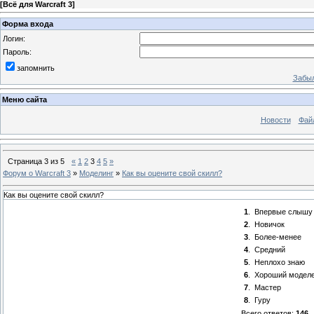
[
Всё для Warcraft 3
]
Форма входа
Логин:
Пароль:
запомнить
Забыл
Меню сайта
Новости
Фай
Страница
3
из
5
«
1
2
3
4
5
»
Форум о Warcraft 3
»
Моделинг
»
Как вы оцените свой скилл?
Как вы оцените свой скилл?
1
.
Впервые слышу
2
.
Новичок
3
.
Более-менее
4
.
Средний
5
.
Неплохо знаю
6
.
Хороший модел
7
.
Мастер
8
.
Гуру
Всего ответов:
146