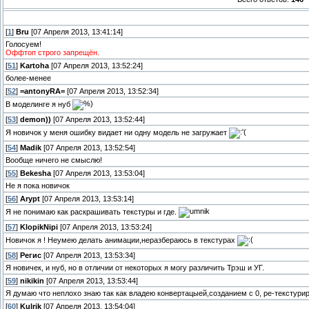
[
1
]
Bru
[07 Апреля 2013, 13:41:14]
Голосуем!
Оффтоп строго запрещён.
[
51
]
Kartoha
[07 Апреля 2013, 13:52:24]
более-менее
[
52
]
=antonyRA=
[07 Апреля 2013, 13:52:34]
В моделинге я нуб
[
53
]
demon))
[07 Апреля 2013, 13:52:44]
Я новичок у меня ошибку видает ни одну модель не загружает
[
54
]
Madik
[07 Апреля 2013, 13:52:54]
Вообще ничего не смыслю!
[
55
]
Bekesha
[07 Апреля 2013, 13:53:04]
Не я пока новичок
[
56
]
Arypt
[07 Апреля 2013, 13:53:14]
Я не понимаю как раскрашивать текстуры и где.
[
57
]
KlopikNipi
[07 Апреля 2013, 13:53:24]
Новичок я ! Неумею делать анимации,неразбераюсь в текстурах
[
58
]
Регис
[07 Апреля 2013, 13:53:34]
Я новичек, и нуб, но в отличии от некоторых я могу различить Трэш и УГ.
[
59
]
nikikin
[07 Апреля 2013, 13:53:44]
Я думаю что неплохо знаю так как владею конвертацыей,созданием с 0, ре-текстур
[
60
]
Kulrik
[07 Апреля 2013, 13:54:04]