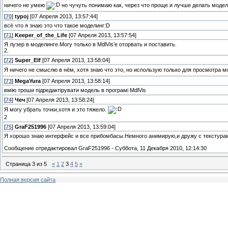
ничего не умею
но чучуть понимаю как, через что проще и лучше делать модели
[
70
]
typoj
[07 Апреля 2013, 13:57:44]
всё что я знаю это что такое моделинг:D
[
71
]
Keeper_of_the_Life
[07 Апреля 2013, 13:57:54]
Я лузер в моделинге.Могу только в MdlVis'e оторвать и поставить.
2.
[
72
]
Super_Elf
[07 Апреля 2013, 13:58:04]
Я ничего не смыслю в нём, хотя знаю что это, но использую только для просмотра 
[
73
]
MegaYura
[07 Апреля 2013, 13:58:14]
вмію троши підредактірувати модель в програмі MdlVis
[
74
]
Чеч
[07 Апреля 2013, 13:58:24]
Я могу убрать точки,хотя и это тяжело.
2
[
75
]
GraF251996
[07 Апреля 2013, 13:59:04]
Я хорошо знаю интерфейс и все прибомбасы.Немного анимирую,и дружу с текстура
Сообщение отредактировал
GraF251996
-
Суббота, 11 Декабря 2010, 12:14:30
Страница
3
из
5
«
1
2
3
4
5
»
Полная версия сайта