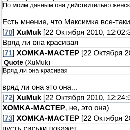
По моим данным она действительно женск
Есть мнение, что Максимка все-таки
[
70
]
XuMuk
[22 Октября 2010, 12:02:
Вряд ли она красивая
[
71
]
XOMKA-MACTEP
[22 Октября 20
Quote
(
XuMuk
)
Вряд ли она красивая
вряд ли она это она...
[
72
]
XuMuk
[22 Октября 2010, 12:24:
XOMKA-MACTEP
, не, это она)
[
73
]
XOMKA-MACTEP
[22 Октября 20
пусть сиськи покажет.