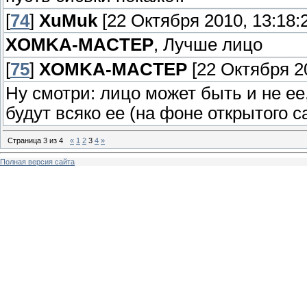
[
74
]
XuMuk
[22 Октября 2010, 13:18:
XOMKA-MACTEP
, Лучше лицо
[
75
]
XOMKA-MACTEP
[22 Октября 20
Ну смотри: лицо может быть и не ее,
будут всяко ее (на фоне открытого са
Страница
3
из
4
«
1
2
3
4
»
Полная версия сайта