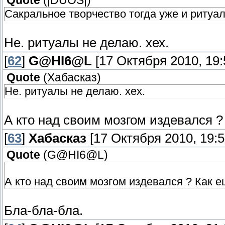
Quote
(
|DUОS|
)
Сакральное творчество тогда уже и ритуал
Не. ритуалы не делаю. хех.
[
62
]
G@HI6@L
[17 Октября 2010, 19:
Quote
(
Хабасказ
)
Не. ритуалы не делаю. хех.
А кто над своим мозгом издевался ?
[
63
]
Хабасказ
[17 Октября 2010, 19:5
Quote
(
G@HI6@L
)
А кто над своим мозгом издевался ? Как е
Бла-бла-бла.