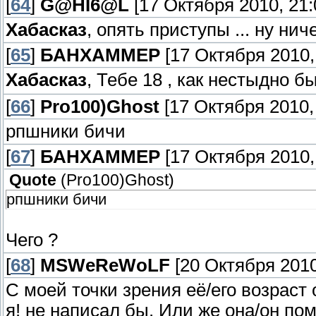
[
64
]
G@HI6@L
[17 Октября 2010, 21:
Хабасказ
, опять приступы ... ну нич
[
65
]
БАНХАММЕР
[17 Октября 2010, 
Хабасказ
, Тебе 18 , как нестыдно б
[
66
]
Pro100)Ghost
[17 Октября 2010, 
рпшники бичи
[
67
]
БАНХАММЕР
[17 Октября 2010, 
Quote
(
Pro100)Ghost
)
рпшники бичи
Чего ?
[
68
]
MSWeReWoLF
[20 Октября 2010
С моей точки зрения её/его возраст 
я! не написал бы. Или же она/он пом