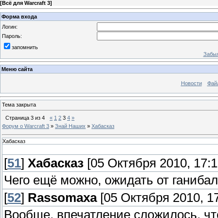
[
Всё для Warcraft 3
]
Форма входа
Логин:
Пароль:
запомнить
Забыл
Меню сайта
Новости
Фай
Тема закрыта
Страница
3
из
4
«
1
2
3
4
»
Форум о Warcraft 3
»
Знай Наших
»
Хабасказ
Хабасказ
[
51
]
Хабасказ
[05 Октября 2010, 17:1
Чего ещё можно, ожидать от ганибал
[
52
]
Rassomaxa
[05 Октября 2010, 17
Вообще, впечатление сложилось, чт