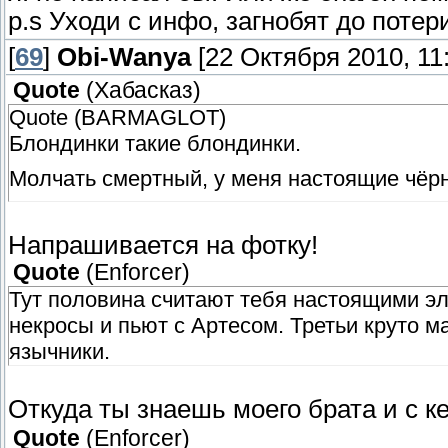
p.s Уходи с инфо, загнобят до потер
[
69
]
Obi-Wanya
[22 Октября 2010, 11:
Quote
(
Хабасказ
)
Quote (BARMAGLOT)
Блондинки такие блондинки.
Молчать смертный, у меня настоящие чёр
Напрашивается на фотку!
Quote
(
Enforcer
)
Тут половина считают тебя настоящими эл
некросы и пьют с Артесом. Третьи круто м
язычники.
Откуда ты знаешь моего брата и с 
Quote
(
Enforcer
)