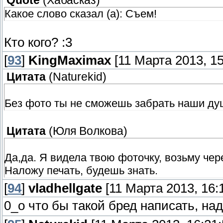
Quote
(
Хабасказ
)
Какое слово сказал (a): Съем!
Кто кого? :3
[
93
]
KingMaximax
[11 Марта 2013, 15
Цитата
(
Naturekid
)
Без фото ты не сможешь забрать наши душ
Цитата
(
Юля Волкова
)
Да,да. Я видела твою фоточку, возьму чер
Наложу печать, будешь знать.
[
94
]
vladhellgate
[11 Марта 2013, 16:
0_о что бы такой бред написать, на