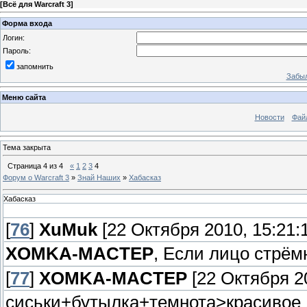
[
Всё для Warcraft 3
]
Форма входа
Логин:
Пароль:
запомнить
Забыл
Меню сайта
Новости
Фай
Тема закрыта
Страница
4
из
4
«
1
2
3
4
Форум о Warcraft 3
»
Знай Наших
»
Хабасказ
Хабасказ
[
76
]
XuMuk
[22 Октября 2010, 15:21:
XOMKA-MACTEP
, Если лицо стрём
[
77
]
XOMKA-MACTEP
[22 Октября 20
сиськи+бутылка+темнота>красивое