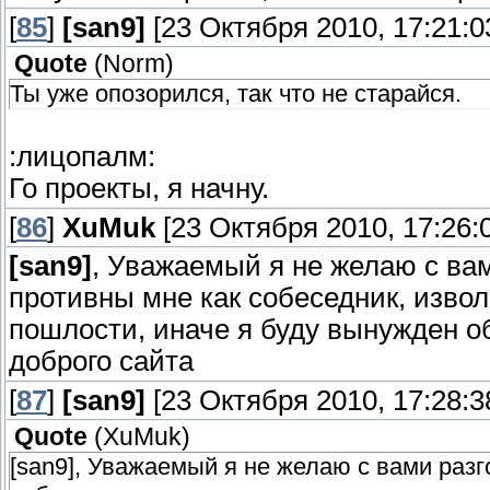
[
85
]
[san9]
[23 Октября 2010, 17:21:0
Quote
(
Norm
)
Ты уже опозорился, так что не старайся.
:лицопалм:
Го проекты, я начну.
[
86
]
XuMuk
[23 Октября 2010, 17:26:
[san9]
, Уважаемый я не желаю с вам
противны мне как собеседник, извол
пошлости, иначе я буду вынужден о
доброго сайта
[
87
]
[san9]
[23 Октября 2010, 17:28:3
Quote
(
XuMuk
)
[san9], Уважаемый я не желаю с вами разг