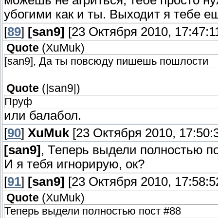
можешь не агриться, тебе просто н
убогими как и ты. Выходит я тебе ещ
[
89
]
[san9]
[23 Октября 2010, 17:47:1
Quote
(
XuMuk
)
[san9], Да ты повсюду пишешь пошлости
Quote
(
|san9|
)
Пруф
или балабол.
[
90
]
XuMuk
[23 Октября 2010, 17:50:
[san9]
, Теперь выдели полностью по
И я тебя игнорирую, ок?
[
91
]
[san9]
[23 Октября 2010, 17:58:5
Quote
(
XuMuk
)
Теперь выдели полностью пост #88