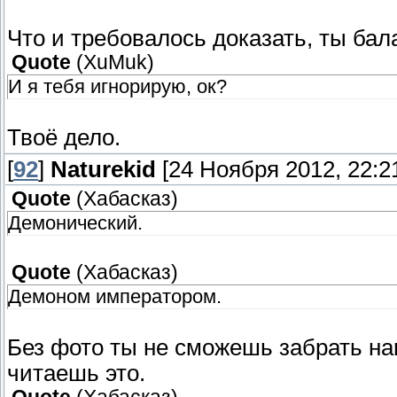
Что и требовалось доказать, ты бал
Quote
(
XuMuk
)
И я тебя игнорирую, ок?
Твоё дело.
[
92
]
Naturekid
[24 Ноября 2012, 22:21
Quote
(
Хабасказ
)
Демонический.
Quote
(
Хабасказ
)
Демоном императором.
Без фото ты не сможешь забрать на
читаешь это.