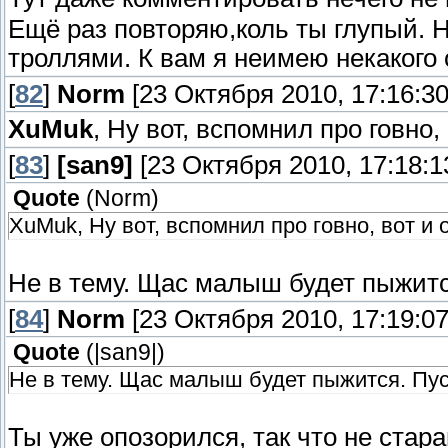
Ещё раз повторяю,коль ты глупый. 
троллями. К вам я неимею некакого
[
82
]
Norm
[23 Октября 2010, 17:16:30
XuMuk
, Ну вот, вспомнил про говно, 
[
83
]
[san9]
[23 Октября 2010, 17:18:1
Quote
(
Norm
)
XuMuk, Ну вот, вспомнил про говно, вот и 
Не в тему. Щас малыш будет пыжится
[
84
]
Norm
[23 Октября 2010, 17:19:07
Quote
(
|san9|
)
Не в тему. Щас малыш будет пыжится. Пуст
Ты уже опозорился, так что не стара