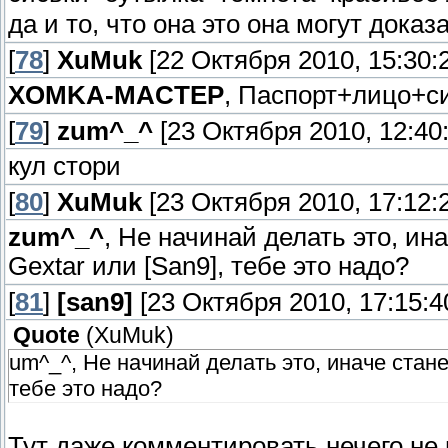
да и то, что она это она могут дока
[
78
]
XuMuk
[22 Октября 2010, 15:30:
XOMKA-MACTEP
, Паспорт+лицо+си
[
79
]
zum^_^
[23 Октября 2010, 12:40:
кул стори
[
80
]
XuMuk
[23 Октября 2010, 17:12:
zum^_^
, Не начинай делать это, и
Gextar или [San9], тебе это надо?
[
81
]
[san9]
[23 Октября 2010, 17:15:4
Quote
(
XuMuk
)
um^_^, Не начинай делать это, иначе стан
тебе это надо?
Тут даже комментировать нечего не