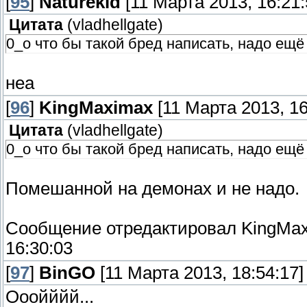
[
95
]
Naturekid
[11 Марта 2013, 16:21:
Цитата
(
vladhellgate
)
0_о что бы такой бред написать, надо ещё
неа
[
96
]
KingMaximax
[11 Марта 2013, 16
Цитата
(
vladhellgate
)
0_о что бы такой бред написать, надо ещё 
Помешанной на демонах и не надо.
Сообщение отредактировал
KingMa
16:30:03
[
97
]
BinGO
[11 Марта 2013, 18:54:17]
Ооойййй...