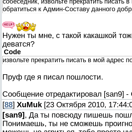
собеседник, извольте прекратить писать в
обратиться к Админ-Составу данного добр
Нужен ты мне, с такой какашкой тож
деватся?
Code
извольте прекратить писать в мой адрес 
Пруф где я писал пошлости.
Сообщение отредактировал
[san9]
-
[
88
]
XuMuk
[23 Октября 2010, 17:44:
[san9]
, Да ты повсюду пишешь пош
Понимаешь, ты не сможешь проигнор