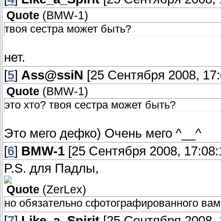
Quote
(
BMW-1
)
твоя сестра может быть?
нет.
[
5
]
Ass@ssiN
[25 Сентября 2008, 17:
Quote
(
BMW-1
)
это хто? твоя сестра может быть?
Это мего дефко) Очень мего ^__^
[
6
]
BMW-1
[25 Сентября 2008, 17:08:
P.S. для Падлы,
Quote
(
ZerLex
)
но обязательно сфотографированного вам
[
7
]
Like_a_Spirit
[25 Сентября 2008, 