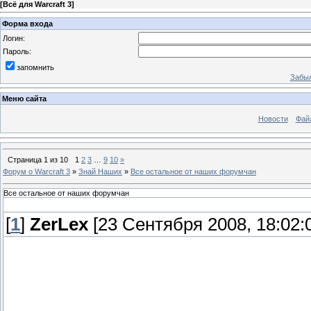
[
Всё для Warcraft 3
]
Форма входа
Логин:
Пароль:
запомнить
Забыл
Меню сайта
Новости
Фай
Страница
1
из
10
1
2
3
…
9
10
»
Форум о Warcraft 3
»
Знай Наших
»
Все остальное от наших форумчан
Все остальное от наших форумчан
[
1
]
ZerLex
[23 Сентября 2008, 18:02:
Здесь выкладываем фото чего-ли
бы показать, либо просто чего-т
сфотографированного вами, обсу