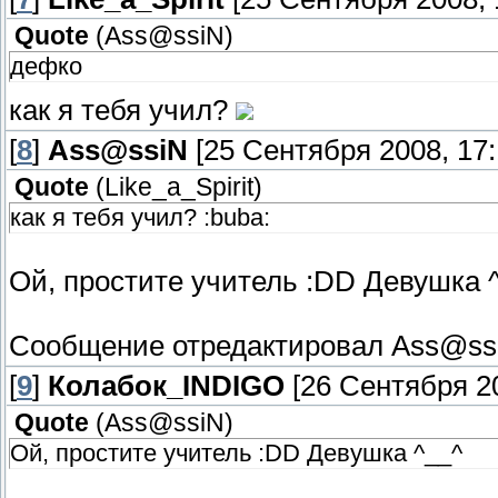
Quote
(
Ass@ssiN
)
дефко
как я тебя учил?
[
8
]
Ass@ssiN
[25 Сентября 2008, 17:
Quote
(
Like_a_Spirit
)
как я тебя учил? :buba:
Ой, простите учитель :DD Девушка 
Сообщение отредактировал
Ass@ss
[
9
]
Колабок_INDIGO
[26 Сентября 20
Quote
(
Ass@ssiN
)
Ой, простите учитель :DD Девушка ^__^