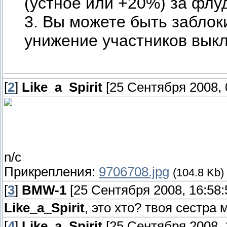
(устное или +20%) за флу
3. Вы можете быть заблок
унижение участников вы
[
2
]
Like_a_Spirit
[25 Сентября 2008, 
n/c
Прикрепления:
9706708.jpg
(104.8 Kb)
[
3
]
BMW-1
[25 Сентября 2008, 16:58:
Like_a_Spirit
, это хто? твоя сестра
[
4
]
Like_a_Spirit
[25 Сентября 2008, 