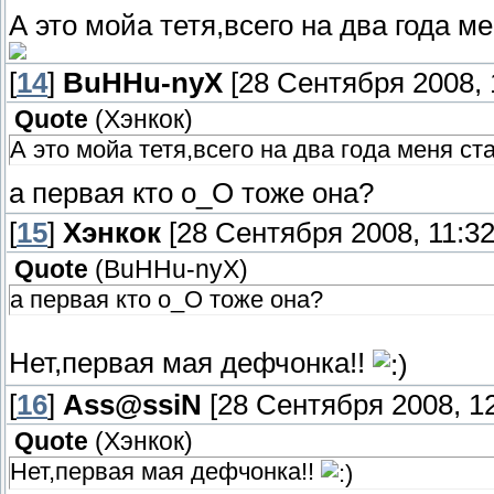
А это мойа тетя,всего на два года м
[
14
]
BuHHu-nyX
[28 Сентября 2008, 
Quote
(
Хэнкок
)
А это мойа тетя,всего на два года меня ст
а первая кто о_О тоже она?
[
15
]
Хэнкок
[28 Сентября 2008, 11:32
Quote
(
BuHHu-nyX
)
а первая кто о_О тоже она?
Нет,первая мая дефчонка!!
[
16
]
Ass@ssiN
[28 Сентября 2008, 12
Quote
(
Хэнкок
)
Нет,первая мая дефчонка!!