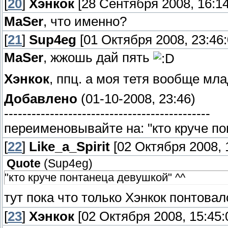
[
20
]
Хэнкок
[28 Сентября 2008, 16:14
MaSer
, что именно?
[
21
]
Sup4eg
[01 Октября 2008, 23:46:
MaSer
, жжошь дай пять
Хэнкок
, ппц. а моя тетя вообще мл
Добавлено
(01-10-2008, 23:46)
---------------------------------------------
переименовывайте на: "кто круче по
[
22
]
Like_a_Spirit
[02 Октября 2008, 
Quote
(
Sup4eg
)
"кто круче понтанеца девушкой" ^^
тут пока что только Хэнкок понтова
[
23
]
Хэнкок
[02 Октября 2008, 15:45: