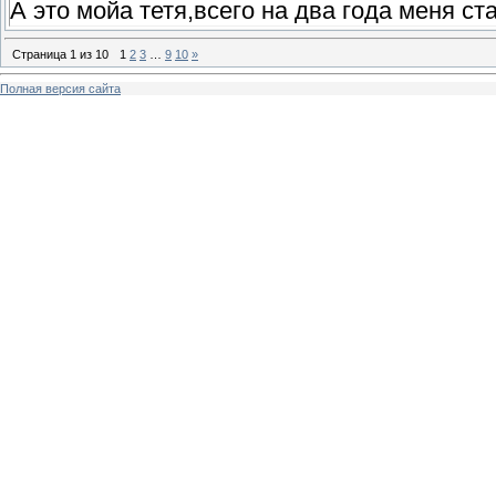
А это мойа тетя,всего на два года меня ст
Страница
1
из
10
1
2
3
…
9
10
»
Полная версия сайта