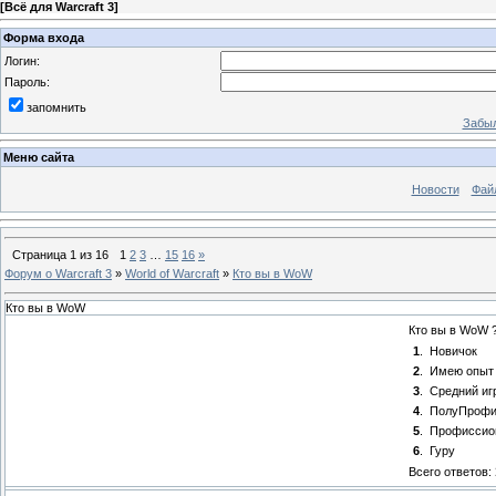
[
Всё для Warcraft 3
]
Форма входа
Логин:
Пароль:
запомнить
Забыл
Меню сайта
Новости
Фай
Страница
1
из
16
1
2
3
…
15
16
»
Форум о Warcraft 3
»
World of Warcraft
»
Кто вы в WoW
Кто вы в WoW
Кто вы в WoW 
1
.
Новичок
2
.
Имею опыт
3
.
Средний иг
4
.
ПолуПроф
5
.
Профиссио
6
.
Гуру
Всего ответов: