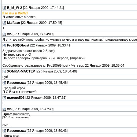
[
1
]
B_M_W-2
[22 Января 2009, 17:44:21]
Кто вы в WoW?
Я имею опыт в вовке
[
2
]
Malfatto
[22 Января 2009, 17:50:45]
1
[
3
]
vla
[22 Января 2009, 17:54:09]
Я считаю себя полупрофи, но учитывая что я играю на пиратки, пририравниваю к ср
[
4
]
Pro100)Ghost
[22 Января 2009, 18:33:41]
Задрачиваю в него около 2.5 лет)
Не знаю кто я o_O
На всех серверах примерно 50-70 персов, (пиратки)
Сообщение отредактировал
Pro100)Ghost
-
Четверг, 22 Января 2009, 18:35:04
[
5
]
XOMKA-MACTEP
[22 Января 2009, 18:34:40]
нуб
[
6
]
Rassomaxa
[22 Января 2009, 18:45:48]
Средний игрок
П.С Вла ты новичек^^
[
7
]
marcus506
[22 Января 2009, 18:47:31]
3
[
8
]
vla
[22 Января 2009, 18:47:39]
Quote
(
Rassomaxa
)
П.С Вла ты новичек
омг-.-
[
9
]
Rassomaxa
[22 Января 2009, 18:50:43]
Quote
(
vla
)