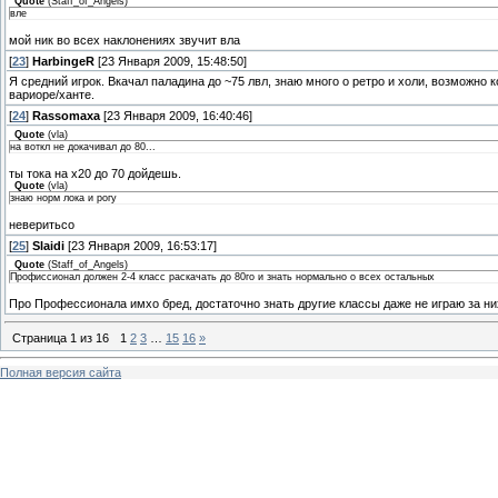
Quote
(
Staff_of_Angels
)
вле
мой ник во всех наклонениях звучит вла
[
23
]
HarbingeR
[23 Января 2009, 15:48:50]
Я средний игрок. Вкачал паладина до ~75 лвл, знаю много о ретро и холи, возможно 
вариоре/ханте.
[
24
]
Rassomaxa
[23 Января 2009, 16:40:46]
Quote
(
vla
)
на воткл не докачивал до 80...
ты тока на х20 до 70 дойдешь.
Quote
(
vla
)
знаю норм лока и рогу
неверитьсо
[
25
]
Slaidi
[23 Января 2009, 16:53:17]
Quote
(
Staff_of_Angels
)
Профиссионал должен 2-4 класс раскачать до 80го и знать нормально о всех остальных
Про Профессионала имхо бред, достаточно знать другие классы даже не играю за них
Страница
1
из
16
1
2
3
…
15
16
»
Полная версия сайта