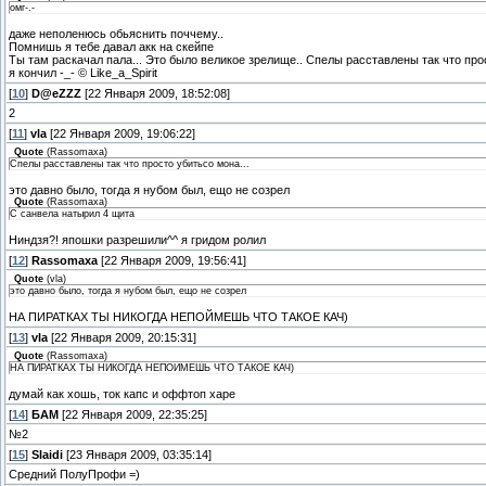
омг-.-
даже неполенюсь обьяснить поччему..
Помнишь я тебе давал акк на скейпе
Ты там раскачал пала... Это было великое зрелище.. Спелы расставлены так что про
я кончил -_- © Like_a_Spirit
[
10
]
D@eZZZ
[22 Января 2009, 18:52:08]
2
[
11
]
vla
[22 Января 2009, 19:06:22]
Quote
(
Rassomaxa
)
Спелы расставлены так что просто убитьсо мона...
это давно было, тогда я нубом был, ещо не созрел
Quote
(
Rassomaxa
)
С санвела натырил 4 щита
Ниндзя?! япошки разрешили^^ я гридом ролил
[
12
]
Rassomaxa
[22 Января 2009, 19:56:41]
Quote
(
vla
)
это давно было, тогда я нубом был, ещо не созрел
НА ПИРАТКАХ ТЫ НИКОГДА НЕПОЙМЕШЬ ЧТО ТАКОЕ КАЧ)
[
13
]
vla
[22 Января 2009, 20:15:31]
Quote
(
Rassomaxa
)
НА ПИРАТКАХ ТЫ НИКОГДА НЕПОЙМЕШЬ ЧТО ТАКОЕ КАЧ)
думай как хошь, ток капс и оффтоп харе
[
14
]
БАМ
[22 Января 2009, 22:35:25]
№2
[
15
]
Slaidi
[23 Января 2009, 03:35:14]
Средний ПолуПрофи =)