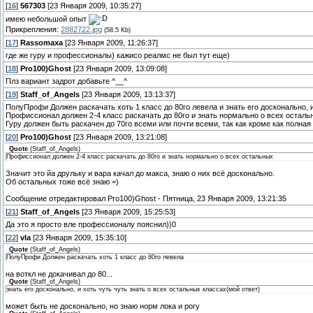
[
16
]
567303
[23 Января 2009, 10:35:27]
имею небольшой опыт
Прикрепления:
2882722.jpg
(58.5 Kb)
[
17
]
Rassomaxa
[23 Января 2009, 11:26:37]
где же гуру и профессионалы) кажисо реалмс не был тут еще)
[
18
]
Pro100)Ghost
[23 Января 2009, 13:09:08]
Плз вариант задрот добавьте ^__^
[
19
]
Staff_of_Angels
[23 Января 2009, 13:13:37]
ПолуПрофи Должен раскачать хоть 1 класс до 80го левела и знать его досконально, и
Профиссионал должен 2-4 класс раскачать до 80го и знать нормально о всех осталь
Гуру должен быть раскачен до 70го всеми или почти всеми, так как кроме как полна
[
20
]
Pro100)Ghost
[23 Января 2009, 13:21:08]
Quote
(
Staff_of_Angels
)
Профиссионал должен 2-4 класс раскачать до 80го и знать нормально о всех остальных
Значит это йа друльку и вара качал до макса, знаю о них всё досконально.
Об остальных тоже всё знаю =)
Сообщение отредактировал
Pro100)Ghost
-
Пятница, 23 Января 2009, 13:21:35
[
21
]
Staff_of_Angels
[23 Января 2009, 15:25:53]
Да это я просто вле профессионалу пояснил))0
[
22
]
vla
[23 Января 2009, 15:35:10]
Quote
(
Staff_of_Angels
)
ПолуПрофи Должен раскачать хоть 1 класс до 80го левела
на воткл не докачивал до 80...
Quote
(
Staff_of_Angels
)
знать его досконально, и хоть чуть чуть знать о всех остальных классах(мой ответ)
может быть не досконально, но знаю норм лока и рогу