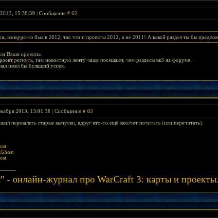
2013, 15:38:39 | Сообщение #
62
ся, конкурс-то был в 2012, так что и проекты 2012, а не 2011! А какой раздел ты бы предло
или Ваши проекты.
оект регнуть, там новостную ленту чаще посещают, чем разделы вк3 на форуме.
нал имел бы больший успех.
екабря 2013, 13:01:38 | Сообщение #
63
ешил перезалить старые выпуски, вдруг кто-то ещё захочет почитать (или перечитать).
ost
RGhost
ost
" - онлайн-журнал про WarCraft 3: карты и проек