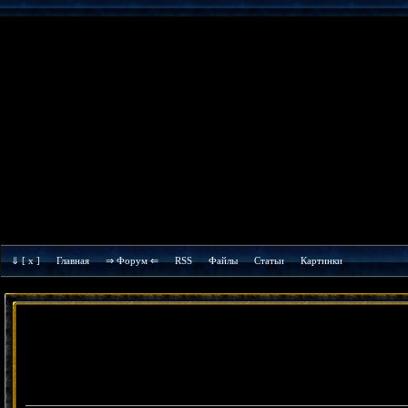
⇓
[ x ]
Главная
⇒ Форум ⇐
RSS
Файлы
Cтатьи
Картинки