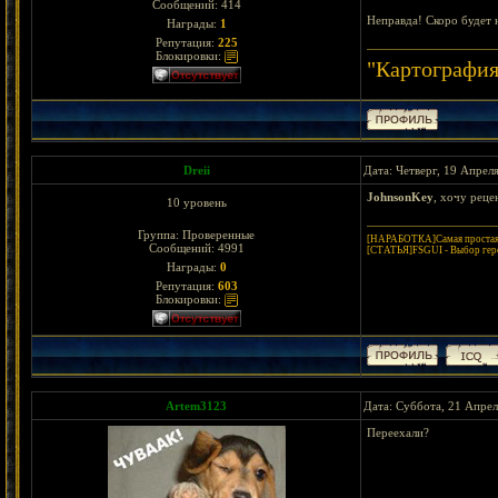
Сообщений:
414
Неправда! Скоро будет 
Награды:
1
Репутация:
225
Блокировки:
"Картография
Dreii
Дата: Четверг, 19 Апрел
JohnsonKey
, хочу реце
10 уровень
Группа: Проверенные
[НАРАБОТКА]Самая простая 
Сообщений:
4991
[СТАТЬЯ]FSGUI - Выбор гер
Награды:
0
Репутация:
603
Блокировки:
Artem3123
Дата: Суббота, 21 Апрел
Переехали?