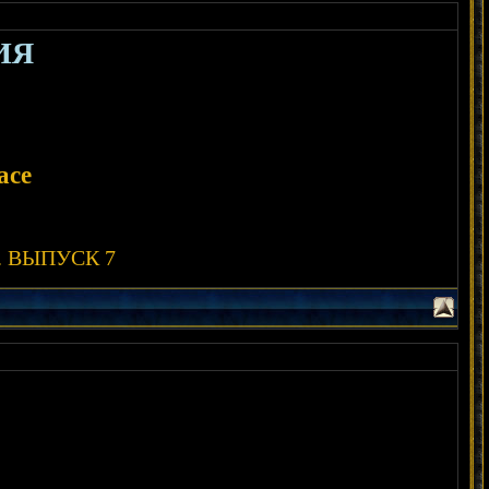
ИЯ
ace
ты. ВЫПУСК 7