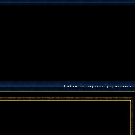
В о й т и
или
з а р е г и с т р и р о в а т ь с я