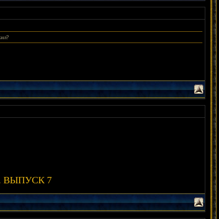
жил?
ты. ВЫПУСК 7