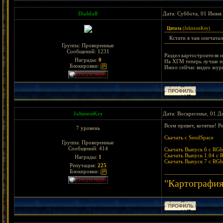
Diabfall
Дата: Суббота, 01 Июня 
Цитата
(
JohnsonKey
)
Кстати я там опечатал
Группа: Проверенные
Сообщений:
1231
Раздел картостроителя 
Награды:
0
На ХГМ теперь лучше пр
Блокировки:
Имхо сейчас видео жур
JohnsonKey
Дата: Воскресенье, 01 Д
Всем привет, котятки! Р
7 уровень
Скачать с SendSpace
Группа: Проверенные
Сообщений:
414
Скачать Выпуск 6 с RGh
Скачать Выпуск 1.04 с 
Награды:
1
Скачать Выпуск 7 с RGh
Репутация:
225
Блокировки:
"Картография