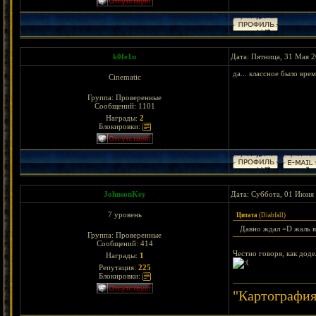
k0fe1n
Дата: Пятница, 31 Мая 2
да... классное было вре
Cinematic
Группа: Проверенные
Сообщений:
1101
Награды:
2
Блокировки:
JohnsonKey
Дата: Суббота, 01 Июня 
7 уровень
Цитата
(
Diabfall
)
Давно ждал =D жаль в
Группа: Проверенные
Сообщений:
414
Честно говоря, как доде
Награды:
1
Репутация:
225
Блокировки:
"Картография