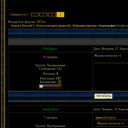
Страница
3
из
3
«
1
2
3
Модератор форума:
PUVer
Форум о Warcraft 3
»
Раздел для картостроителей
»
Избранные проекты
»
Картография
(Онлайн-ж
PitFighter
Дата: Вторник, 17 Апрел
Журнал загнулся =(
8 уровень
Группа: Проверенные
Сообщений:
542
Награды:
0
Репутация:
197
Блокировки:
JohnsonKey
Дата: Четверг, 19 Апрел
7 уровень
Quote
(
PitFighter
)
Журнал загнулся =(
Группа: Проверенные