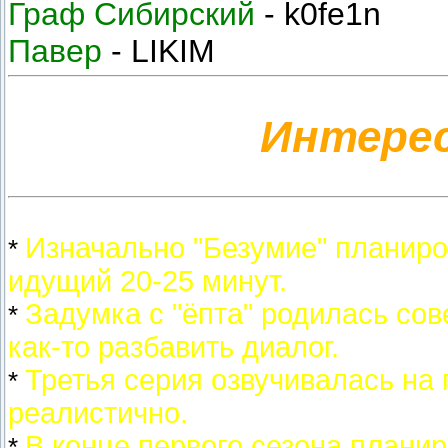
Граф Сибирский
- k0fe1n
Павер
- LIKIM
Интере
Изначально "Безумие" планир
*
идущий 20-25 минут.
Задумка с "ёпта" родилась сов
*
как-то разбавить диалог.
Третья серия озвучивалась на 
*
реалистично.
В конце первого сезона плани
*