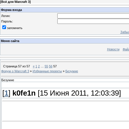
[
Всё для Warcraft 3
]
Форма входа
Логин:
Пароль:
запомнить
Забыл
Меню сайта
Новости
Фай
Страница
57
из
57
«
1
2
…
55
56
57
Форум о Warcraft 3
»
Избранные проекты
»
Безумие
Безумие
[
1
]
k0fe1n
[15 Июня 2011, 12:03:39]