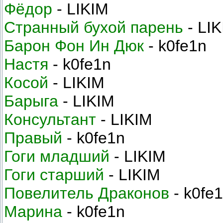
Фёдор
- LIKIM
Странный бухой парень
- LI
Барон Фон Ин Дюк
- k0fe1n
Настя
- k0fe1n
Косой
- LIKIM
Барыга
- LIKIM
Консультант
- LIKIM
Правый
- k0fe1n
Гоги младший
- LIKIM
Гоги старший
- LIKIM
Повелитель Драконов
- k0fe
Марина
- k0fe1n