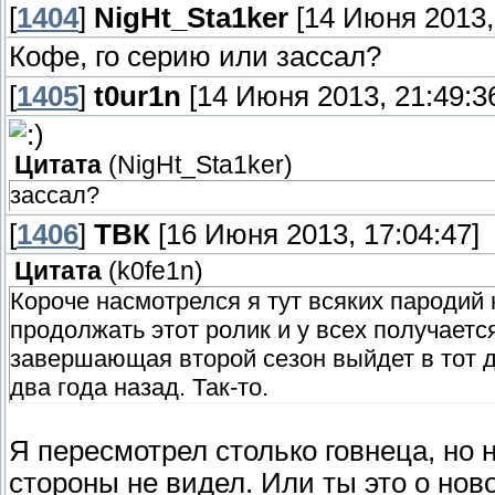
[
1404
]
NigHt_Sta1ker
[14 Июня 2013, 
Кофе, го серию или зассал?
[
1405
]
t0ur1n
[14 Июня 2013, 21:49:3
Цитата
(
NigHt_Sta1ker
)
зассал?
[
1406
]
ТВК
[16 Июня 2013, 17:04:47]
Цитата
(
k0fe1n
)
Короче насмотрелся я тут всяких пароди
продолжать этот ролик и у всех получается 
завершающая второй сезон выйдет в тот д
два года назад. Так-то.
Я пересмотрел столько говнеца, но 
стороны не видел. Или ты это о но