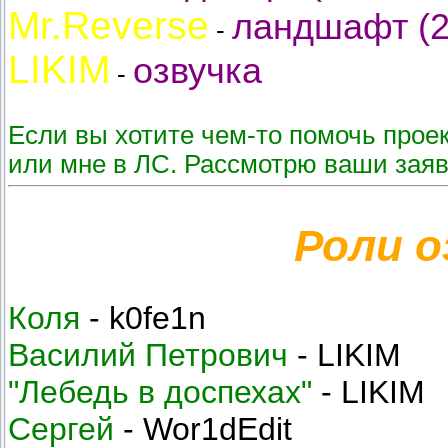
Mr.Reverse
ландшафт (2,
-
LIKIM
озвучка
-
Если вы хотите чем-то помочь проек
или мне в ЛС. Рассмотрю ваши зая
Роли о
Коля
- k0fe1n
Василий Петрович
- LIKIM
"Лебедь в доспехах"
- LIKIM
Сергей
- Wor1dEdit