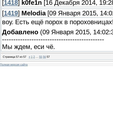
[
1418
]
k0fe1n
[16 Декабря 2014, 19:2
[
1419
]
Melodia
[09 Января 2015, 14:0
воу. Есть ещё порох в пороховницах! 
Добавлено
(09 Января 2015, 14:02:
---------------------------------------------
Мы ждем, еси чё.
Страница
57
из
57
«
1
2
…
55
56
57
Полная версия сайта