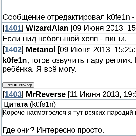
Сообщение отредактировал
k0fe1n
[
1401
]
WizardAlan
[09 Июня 2013, 15:
Если нид небольшой хелп - пиши.
[
1402
]
Metanol
[09 Июня 2013, 15:25:
k0fe1n
, готов озвучить пару реплик.
ребёнка. Я всё могу.
[
1403
]
MrReverse
[11 Июня 2013, 19:
Цитата
(
k0fe1n
)
Короче насмотрелся я тут всяких пародий
Где они? Интересно просто.