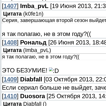
[
1407
]
Imba_pvL
[19 Июня 2013, 21:3
Цитата
(
k0fe1n
)
Серия, завершающая второй сезон выйдет 
я так полагаю, не в этом году?((
[
1408
]
Рональд
[26 Июня 2013, 18:48
Цитата
(
Imba_pvL
)
я так полагаю, не в этом году?((
ЭТО БЕЗУМИЕ!
[
1409
]
Diabfall
[03 Октября 2013, 22:0
Если сериал больше не выйдет, за
[
1410
]
Duosora
[25 Октября 2013, 14:
Цитата
Diabfall
(
)