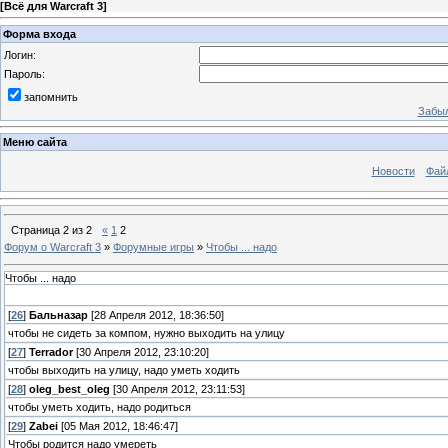
[
Всё для Warcraft 3
]
Форма входа
Логин:
Пароль:
запомнить
Забыл
Меню сайта
Новости
Фай
Страница
2
из
2
«
1
2
Форум о Warcraft 3
»
Форумные игры
»
Чтобы ... надо
Чтобы ... надо
[
26
]
Бальназар
[28 Апреля 2012, 18:36:50]
чтобы не сидеть за компом, нужно выходить на улицу
[
27
]
Terrador
[30 Апреля 2012, 23:10:20]
чтобы выходить на улицу, надо уметь ходить
[
28
]
oleg_best_oleg
[30 Апреля 2012, 23:11:53]
чтобы уметь ходить, надо родиться
[
29
]
Zabei
[05 Мая 2012, 18:46:47]
Чтобы родится надо умереть