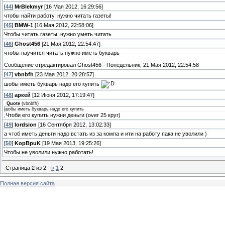
[
44
]
MrBlekmyr
[16 Мая 2012, 16:29:56]
чтобы найти работу, нужно читать газеты!
[
45
]
BMW-1
[16 Мая 2012, 22:58:06]
Чтобы читать газеты, нужно уметь читать
[
46
]
Ghost456
[21 Мая 2012, 22:54:47]
чтобы научится читать нужно иметь букварь
Сообщение отредактировал
Ghost456
-
Понедельник, 21 Мая 2012, 22:54:58
[
47
]
vbnbfh
[23 Мая 2012, 20:28:57]
шобы иметь букварь надо его купить
[
48
]
аркей
[12 Июня 2012, 17:19:47]
Quote
(
vbnbfh
)
шобы иметь букварь надо его купить
,Чтоби его купить нужни деньги (over 25 круг)
[
49
]
lordsion
[16 Сентября 2012, 13:02:33]
а чтоб иметь деньги надо встать из за компа и ити на работу пака не уволили )
[
50
]
KopBpuK
[19 Мая 2013, 19:25:26]
Чтобы не уволили нужно работать!
Страница
2
из
2
«
1
2
Полная версия сайта