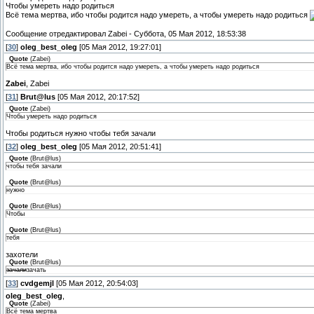
Чтобы умереть надо родиться
Всё тема мертва, ибо чтобы родится надо умереть, а чтобы умереть надо родиться
Сообщение отредактировал
Zabei
-
Суббота, 05 Мая 2012, 18:53:38
[
30
]
oleg_best_oleg
[05 Мая 2012, 19:27:01]
Quote
(
Zabei
)
Всё тема мертва, ибо чтобы родится надо умереть, а чтобы умереть надо родиться
Zabei
, Zabei
[
31
]
Brut@lus
[05 Мая 2012, 20:17:52]
Quote
(
Zabei
)
Чтобы умереть надо родиться
Чтобы родиться нужно чтобы тебя зачали
[
32
]
oleg_best_oleg
[05 Мая 2012, 20:51:41]
Quote
(
Brut@lus
)
чтобы тебя зачали
Quote
(
Brut@lus
)
нужно
Quote
(
Brut@lus
)
Чтобы
Quote
(
Brut@lus
)
тебя
захотели
Quote
(
Brut@lus
)
зачали
зачать
[
33
]
cvdgemjl
[05 Мая 2012, 20:54:03]
oleg_best_oleg
,
Quote
(
Zabei
)
Всё тема мертва