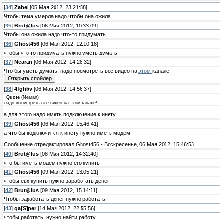
[
34
]
Zabei
[05 Мая 2012, 23:21:58]
Чтобы тема умерла надо чтобы она ожила...
[
35
]
Brut@lus
[06 Мая 2012, 10:33:09]
Чтобы она ожила надо что-то придумать.
[
36
]
Ghost456
[06 Мая 2012, 12:10:18]
чтобы что то придумать нужно уметь думать
[
37
]
Nearan
[06 Мая 2012, 14:28:32]
Что бы уметь думать, надо посмотреть все видео на
этом
канале!
[
38
]
4fghbv
[06 Мая 2012, 14:56:37]
Quote
(
Nearan
)
надо посмотреть все видео на этом канале!
а для этого надо иметь подключение к инету
[
39
]
Ghost456
[06 Мая 2012, 15:46:41]
а что бы подключится к инету нужно иметь модем
Сообщение отредактировал
Ghost456
-
Воскресенье, 06 Мая 2012, 15:46:53
[
40
]
Brut@lus
[08 Мая 2012, 14:32:40]
что бы иметь модем нужно его купить
[
41
]
Ghost456
[09 Мая 2012, 13:05:21]
чтобы ево купить нужно заработать денег
[
42
]
Brut@lus
[09 Мая 2012, 15:14:11]
Чтобы заработать денег нужно работать
[
43
]
qa[S]per
[14 Мая 2012, 22:55:56]
чтобы работать, нужно найти работу