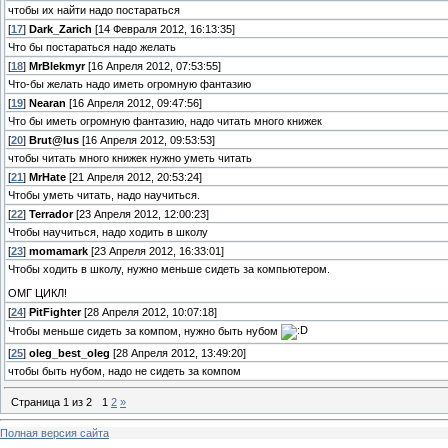
чтобы их найти надо постараться
[
17
]
Dark_Zarich
[14 Февраля 2012, 16:13:35]
Что бы постараться надо желать
[
18
]
MrBlekmyr
[16 Апреля 2012, 07:53:55]
Что-бы желать надо иметь огромную фантазию
[
19
]
Nearan
[16 Апреля 2012, 09:47:56]
Что бы иметь огромную фантазию, надо читать много книжек
[
20
]
Brut@lus
[16 Апреля 2012, 09:53:53]
чтобы читать много книжек нужно уметь читать
[
21
]
MrHate
[21 Апреля 2012, 20:53:24]
Чтобы уметь читать, надо научиться.
[
22
]
Terrador
[23 Апреля 2012, 12:00:23]
Чтобы научиться, надо ходить в школу
[
23
]
momamark
[23 Апреля 2012, 16:33:01]
Чтобы ходить в школу, нужно меньше сидеть за компьютером.
ОМГ ЦИКЛ!
[
24
]
PitFighter
[28 Апреля 2012, 10:07:18]
Чтобы меньше сидеть за компом, нужно быть нубом
[
25
]
oleg_best_oleg
[28 Апреля 2012, 13:49:20]
чтобы быть нубом, надо не сидеть за компом
Страница
1
из
2
1
2
»
Полная версия сайта