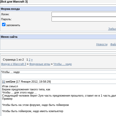
[
Всё для Warcraft 3
]
Форма входа
Логин:
Пароль:
запомнить
Забыл
Меню сайта
Новости
Фай
Страница
1
из
2
1
2
»
Форум о Warcraft 3
»
Форумные игры
»
Чтобы ... надо
Чтобы ... надо
[
1
]
onl1ne
[17 Января 2012, 19:58:29]
Итак смысл
Берем предложения такого типа, как
Чтобы ... для этого надо ...
Следующий человек берет 2ую часть предложения прошлого, ставит ее в 1 часть,д
Пример
Чтобы быть на этом форуме, надо быть геймером
Чтобы быть геймером, надо иметь компьютер