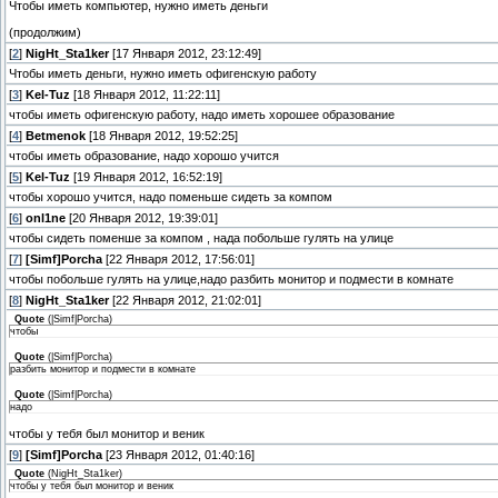
Чтобы иметь компьютер, нужно иметь деньги
(продолжим)
[
2
]
NigHt_Sta1ker
[17 Января 2012, 23:12:49]
Чтобы иметь деньги, нужно иметь офигенскую работу
[
3
]
Kel-Tuz
[18 Января 2012, 11:22:11]
чтобы иметь офигенскую работу, надо иметь хорошее образование
[
4
]
Betmenok
[18 Января 2012, 19:52:25]
чтобы иметь образование, надо хорошо учится
[
5
]
Kel-Tuz
[19 Января 2012, 16:52:19]
чтобы хорошо учится, надо поменьше сидеть за компом
[
6
]
onl1ne
[20 Января 2012, 19:39:01]
чтобы сидеть поменше за компом , нада побольше гулять на улице
[
7
]
[Simf]Porcha
[22 Января 2012, 17:56:01]
чтобы побольше гулять на улице,надо разбить монитор и подмести в комнате
[
8
]
NigHt_Sta1ker
[22 Января 2012, 21:02:01]
Quote
(
|Simf|Porcha
)
чтобы
Quote
(
|Simf|Porcha
)
разбить монитор и подмести в комнате
Quote
(
|Simf|Porcha
)
надо
чтобы у тебя был монитор и веник
[
9
]
[Simf]Porcha
[23 Января 2012, 01:40:16]
Quote
(
NigHt_Sta1ker
)
чтобы у тебя был монитор и веник