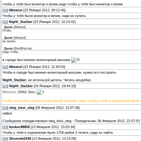
чтобы у тебя был монитор и веник,надо чтобы у тебя был монитор и веник
[
10
]
Metanol
[23 Января 2012, 09:12:46]
Чтобы у тебя были монитор и веник, надо их купить
[
11
]
NigHt_Sta1ker
[23 Января 2012, 10:23:42]
Quote
(
Metanol
)
Чтобы
Quote
(
Metanol
)
их купить
Quote
(
|Simf|Porcha
)
надо чтобы
в городе был венико-мониторный магазин
[
12
]
Metanol
[23 Января 2012, 11:49:03]
Чтобы в городе был венико-мониторный магазин, нужно его построить.
NigHt_Sta1ker
, не используй цитаты. Читать неудобно.
[
13
]
NigHt_Sta1ker
[24 Января 2012, 19:44:10]
Metanol
, ОКАУ, босс
Чтобы построить венико-мониторный магазин, надо чтобы у тебя в подчинении было 
[
14
]
oleg_best_oleg
[06 Февраля 2012, 22:07:36]
edited
Сообщение отредактировал
oleg_best_oleg
-
Понедельник, 06 Февраля 2012, 22:07:53
[
15
]
keskec88855
[13 Февраля 2012, 23:03:34]
Чтобы у тебя в подчинении было 1750 рабов 3 телеги ,надо их найти.
[
16
]
Shumski2436
[14 Февраля 2012, 13:10:08]