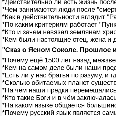
*Действительно ли есть жизнь посл
*Чем занимаются люди после "смер
*Как в действительности вглядит "Ра
*По каким критериям работает "Пун
*Кто и зачем навязал землянам хри
*Кем были настоящие отец, жена и 
"Сказ о Ясном Соколе. Прошлое и
*Почему ещё 1500 лет назад межзв
*Кем на самом деле были наши пре
*Есть ли у нас братья по разуму, и г
*Сколько обитаемых планет существ
*На чём наши предки перемещались
*Кто такие Боги и в чём заключалас
*На каком языке общается большин
*Почему русский язык является са