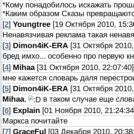
*Кому понадобилось искажать прош
*Каким образом Сказы превращаютс
[
2
]
Youngtree
[19 Октября 2010, 15:3
Ненавязчивая реклама такая ненав
[
3
]
Dimon4iK-ERA
[31 Октября 2010,
бред имхо... особенно про первую кн
[
4
]
Mihaa
[31 Октября 2010, 22:07:40]
мне кажется словарь даля перестро
[
5
]
Dimon4iK-ERA
[31 Октября 2010,
Mihaa
,
в таком случае еще слова
[
6
]
Explain
[01 Ноября 2010, 21:24:34
Маркса почитайте
[
7
]
GraceFul
[03 Декабря 2010, 20:38