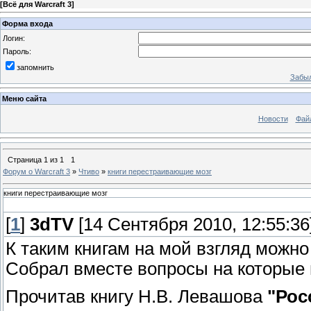
[
Всё для Warcraft 3
]
Форма входа
Логин:
Пароль:
запомнить
Забыл
Меню сайта
Новости
Фай
Страница
1
из
1
1
Форум о Warcraft 3
»
Чтиво
»
книги перестраивающие мозг
книги перестраивающие мозг
[
1
]
3dTV
[14 Сентября 2010, 12:55:36
К таким книгам на мой взгляд можн
Собрал вместе вопросы на которые 
Прочитав книгу Н.В. Левашова
"Рос