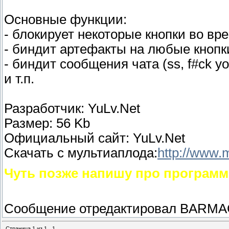
Основные функции:
- блокирует некоторые кнопки во вр
- биндит артефакты на любые кнопк
- биндит сообщения чата (ss, f#ck you
и т.п.
Разработчик: YuLv.Net
Размер: 56 Kb
Официальный сайт: YuLv.Net
Скачать с мультиаплода:
http://www
Чуть позже напишу про программы
Сообщение отредактировал
BARMA
Страница
1
из
1
1