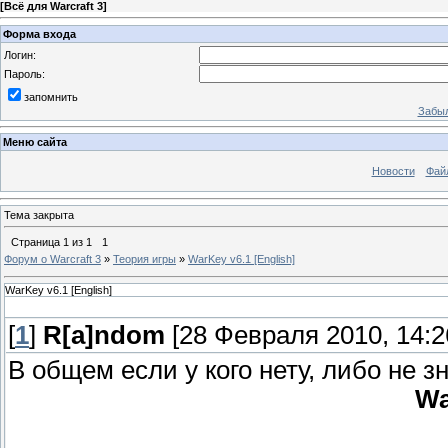
[
Всё для Warcraft 3
]
Форма входа
Логин:
Пароль:
запомнить
Забыл
Меню сайта
Новости
Фай
Тема закрыта
Страница
1
из
1
1
Форум о Warcraft 3
»
Теория игры
»
WarKey v6.1 [English]
WarKey v6.1 [English]
[
1
]
R[a]ndom
[28 Февраля 2010, 14:2
В общем если у кого нету, либо не зн
Wa