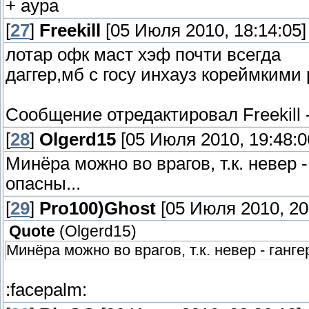
+ аура
[
27
]
Freekill
[05 Июля 2010, 18:14:05]
лотар офк маст хэф почти всегда
даггер,мб с госу инхауз кореймким
Сообщение отредактировал
Freekill
[
28
]
Olgerd15
[05 Июля 2010, 19:48:0
Минёра можно во врагов, т.к. невер -
опасны...
[
29
]
Pro100)Ghost
[05 Июля 2010, 20
Quote
(
Olgerd15
)
Минёра можно во врагов, т.к. невер - ганге
:facepalm: