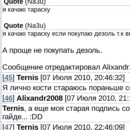
Quote
(
Na3u
)
я качаю тараску
Quote
(
Na3u
)
я качаю тараску если покупаю дезоль т.к
А проще не покупать дезоль.
Сообщение отредактировал
Alixand
[
45
]
Ternis
[07 Июля 2010, 20:46:32]
Я лично кости стараюсь пораньше с
[
46
]
Alixandr2008
[07 Июля 2010, 21:
Ternis
, а еще моя старая подпись с
гайде... :DD
[
47
]
Ternis
[07 Июля 2010, 22:46:09]