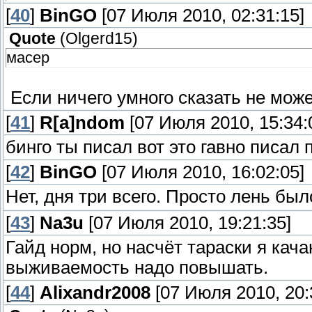
[
40
]
BinGO
[07 Июля 2010, 02:31:15]
Quote
(
Olgerd15
)
масер
Если ничего умного сказать не мож
[
41
]
R[a]ndom
[07 Июля 2010, 15:34:
бинго ты писал вот это гавно писал 
[
42
]
BinGO
[07 Июля 2010, 16:02:05]
Нет, дня три всего. Просто лень б
[
43
]
Na3u
[07 Июля 2010, 19:21:35]
Гайд норм, но насчёт тараски я кача
выживаемость надо повышать.
[
44
]
Alixandr2008
[07 Июля 2010, 20: