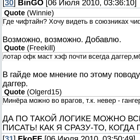
[
30
]
BinGO
[06 Июля 2010, 03:36:10]
Quote
(
Winnie
)
Где чифтайн? Хочу видеть в союзниках чиф
Возможно, возможно. Добавлю.
Quote
(
Freekill
)
лотар офк маст хэф почти всегда даггер,
В гайде мое мнение по этому поводу
даггер.
Quote
(
Olgerd15
)
Минёра можно во врагов, т.к. невер - ганге
ДА ПО ТАКОЙ ЛОГИКЕ МОЖНО ВС
ПИСАТЬ! КАК Я СРАЗУ-ТО, КОГДА
[
31
]
FkoFF
[06 Июля 2010, 03:50:49]