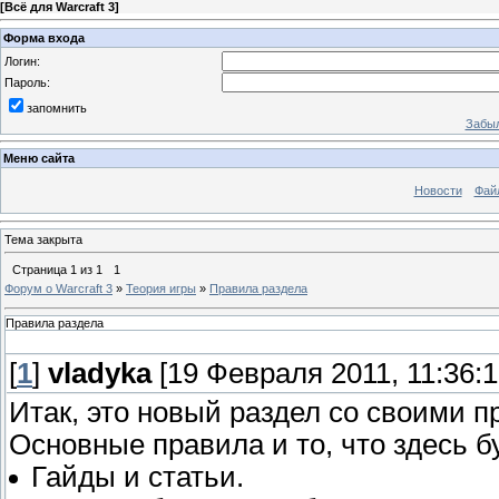
[
Всё для Warcraft 3
]
Форма входа
Логин:
Пароль:
запомнить
Забыл
Меню сайта
Новости
Фай
Тема закрыта
Страница
1
из
1
1
Форум о Warcraft 3
»
Теория игры
»
Правила раздела
Правила раздела
[
1
]
vladyka
[19 Февраля 2011, 11:36:1
Итак, это новый раздел со своими п
Основные правила и то, что здесь б
Гайды и статьи.