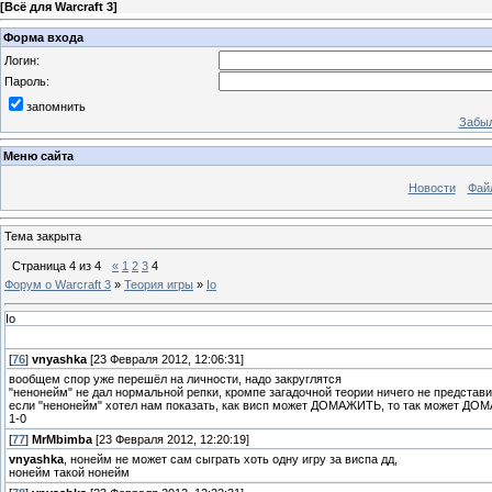
[
Всё для Warcraft 3
]
Форма входа
Логин:
Пароль:
запомнить
Забыл
Меню сайта
Новости
Фай
Тема закрыта
Страница
4
из
4
«
1
2
3
4
Форум о Warcraft 3
»
Теория игры
»
Io
Io
[
76
]
vnyashka
[23 Февраля 2012, 12:06:31]
вообщем спор уже перешёл на личности, надо закруглятся
"ненонейм" не дал нормальной репки, кромпе загадочной теории ничего не представ
если "ненонейм" хотел нам показать, как висп может ДОМАЖИТЬ, то так может ДО
1-0
[
77
]
MrMbimba
[23 Февраля 2012, 12:20:19]
vnyashka
, нонейм не может сам сыграть хоть одну игру за виспа дд,
нонейм такой нонейм