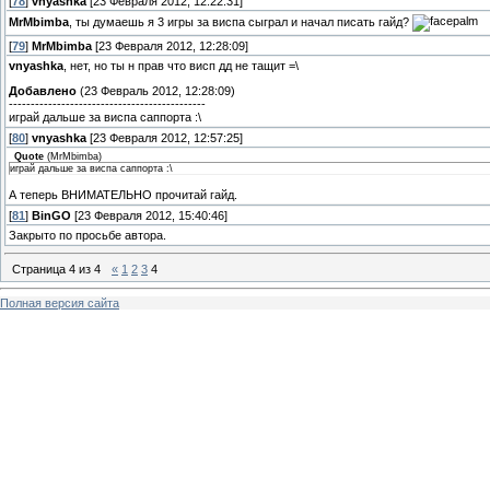
[
78
]
vnyashka
[23 Февраля 2012, 12:22:31]
MrMbimba
, ты думаешь я 3 игры за виспа сыграл и начал писать гайд?
[
79
]
MrMbimba
[23 Февраля 2012, 12:28:09]
vnyashka
, нет, но ты н прав что висп дд не тащит =\
Добавлено
(23 Февраль 2012, 12:28:09)
---------------------------------------------
играй дальше за виспа саппорта :\
[
80
]
vnyashka
[23 Февраля 2012, 12:57:25]
Quote
(
MrMbimba
)
играй дальше за виспа саппорта :\
А теперь ВНИМАТЕЛЬНО прочитай гайд.
[
81
]
BinGO
[23 Февраля 2012, 15:40:46]
Закрыто по просьбе автора.
Страница
4
из
4
«
1
2
3
4
Полная версия сайта