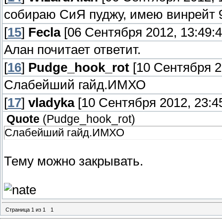
собираю СиЯ пуджу, имею винрейт 
[
15
]
Fecla
[06 Сентября 2012, 13:49:4
Алан почитает ответит.
[
16
]
Pudge_hook_rot
[10 Сентября 20
Слабейший гайд.ИМХО
[
17
]
vladyka
[10 Сентября 2012, 23:45
Quote
(
Pudge_hook_rot
)
Слабейший гайд.ИМХО
Тему можно закрывать.
Страница
1
из
1
1