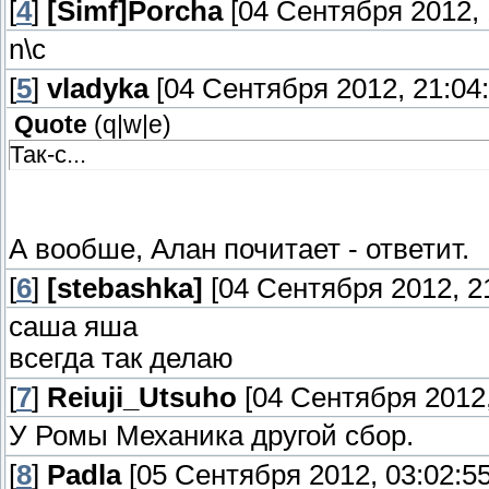
[
4
]
[Simf]Porcha
[04 Сентября 2012, 
n\c
[
5
]
vladyka
[04 Сентября 2012, 21:04:
Quote
(
q|w|e
)
Так-с...
А вообше, Алан почитает - ответит.
[
6
]
[stebashka]
[04 Сентября 2012, 21
саша яша
всегда так делаю
[
7
]
Reiuji_Utsuho
[04 Сентября 2012,
У Ромы Механика другой сбор.
[
8
]
Padla
[05 Сентября 2012, 03:02:55