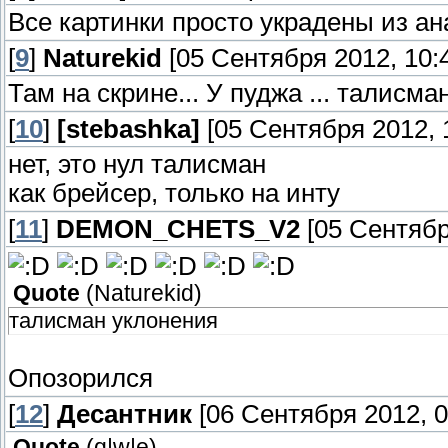
Все картинки просто украдены из ан
[
9
]
Naturekid
[05 Сентября 2012, 10:4
Там на скрине... У пуджа ... талисм
[
10
]
[stebashka]
[05 Сентября 2012, 1
нет, это нул талисман
как брейсер, только на инту
[
11
]
DEMON_CHETS_V2
[05 Сентябр
Quote
(
Naturekid
)
талисман уклонения
Опозорился
[
12
]
Десантник
[06 Сентября 2012, 0
Quote
(
q|w|e
)