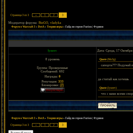
Страница
3
из
3
«
1
2
3
Модератор форума:
BinGO
,
vladyka
Форум о Warcraft 3
»
DotA
»
Теория игры
»
Гайд по герою Furion | Фурион
lyneev
Дата: Среда, 17 Октября
8 уровень
Quote
(
Mo3g
)
сапорта??? Подумай е
Группа: Проверенные
Сообщений:
692
Награды:
0
да считай как хочешь .
Репутация:
333
Блокировки:
Quote
(
lyneev
)
что с вами всеми спо
Форум о Warcraft 3
»
DotA
»
Теория игры
»
Гайд по герою Furion | Фурион
Страница
3
из
3
«
1
2
3