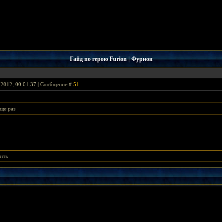
Гайд по герою Furion | Фурион
 2012, 00:01:37 | Сообщение #
51
ще раз
рить