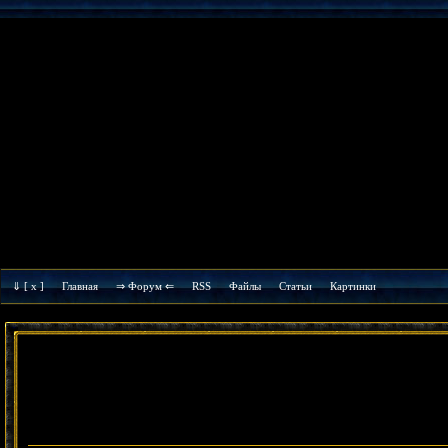
⇓
[ x ]
Главная
⇒ Форум ⇐
RSS
Файлы
Cтатьи
Картинки