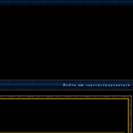
В о й т и
или
з а р е г и с т р и р о в а т ь с я