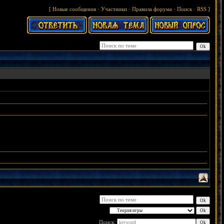
[
Новые сообщения
·
Участники
·
Правила форума
·
Поиск
·
RSS
]
Поиск: