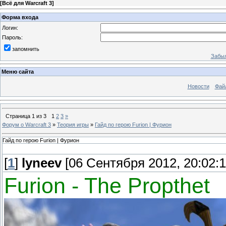
[
Всё для Warcraft 3
]
Форма входа
Логин:
Пароль:
запомнить
Забыл
Меню сайта
Новости
Фай
Страница
1
из
3
1
2
3
»
Форум о Warcraft 3
»
Теория игры
»
Гайд по герою Furion | Фурион
Гайд по герою Furion | Фурион
[
1
]
lyneev
[06 Сентября 2012, 20:02:1
Furion - The Propthet