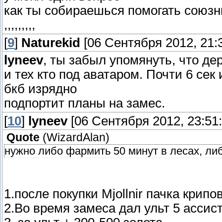
как ты собираешься помогать союзни
,,,,,,,,,
[
9
]
Naturekid
[06 Сентября 2012, 21:3
lyneev
, ты забыл упомянуть, что д
и тех кто под аватаром. Почти 6 сек
бкб изрядно
подпортит планы на замес.
[
10
]
lyneev
[06 Сентября 2012, 23:51:
Quote
(
WizardAlan
)
нужно либо фармить 50 минут в лесах, ли
1.после покупки Mjollnir пачка крипо
2.Во время замеса дал ульт 5 ассист