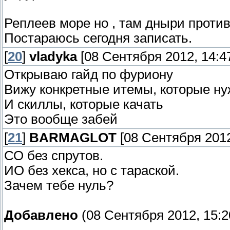
Реплеев море но , там дныри против 
Постараюсь сегодня записать.
[
20
]
vladyka
[08 Сентября 2012, 14:47
Открываю гайд по фуриону
Вижу конкретные итемы, которые ну
И скиллы, которые качать
Это вообще забей
[
21
]
BARMAGLOT
[08 Сентября 2012
СО без спрутов.
ИО без хекса, но с тараской.
Зачем тебе нуль?
Добавлено
(08 Сентября 2012, 15:2