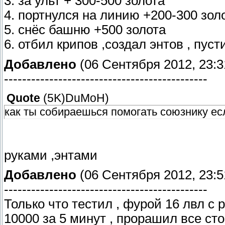
3. за ульт + 300-500 золота
4. портнулся на линию +200-300 зол
5. снёс башню +500 золота
6. отбил крипов ,создал энтов , пуст
Добавлено
(06 Сентября 2012, 23:3
---------------------------------------------
Quote
(
5K)DuMoH
)
как ты собираешься помогать союзнику есл
руками ,энтами
Добавлено
(06 Сентября 2012, 23:5
---------------------------------------------
Только что тестил , фурой 16 лвл с 
10000 за 5 минут , прорашил все ст