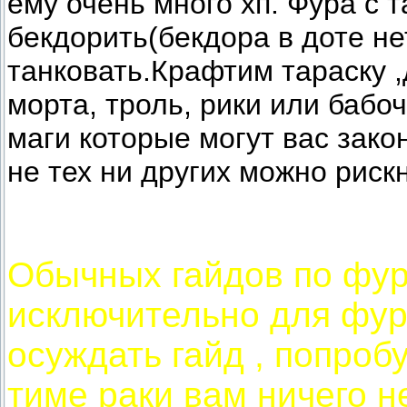
ему очень много хп. Фура с 
бекдорить(бекдора в доте не
танковать.Крафтим тараску ,
морта, троль, рики или бабо
маги которые могут вас зако
не тех ни других можно рискн
Обычных гайдов по фуре
исключительно для фур
осуждать гайд , попробу
тиме раки вам ничего н