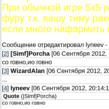
При обычной игре 5х5 р
фуру т.к. вашу тиму рак
если много нафармить 
Сообщение отредактировал
lyneev
[
2
]
[Simf]Porcha
[06 Сентября 2012, 
со говно,ио говно
[
3
]
WizardAlan
[06 Сентября 2012, 20
...
[
4
]
lyneev
[06 Сентября 2012, 20:14:1
Quote
(
|Simf|Porcha
)
со говно,ио говно