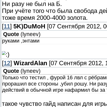
Ни разу не был на Б.
При учёте того что была свобода д
тоже время 2000-4000 золота.
[
11
]
5K)DuMoH
[07 Сентября 2012, 0
Quote
(
lyneev
)
руками ,энтами
[
12
]
WizardAlan
[07 Сентября 2012, 1
Quote
(
lyneev
)
Только что тестил , фурой 16 лвл с рёбрам
прорашил все стороны ,убил рошу. Ни разу
действий в обычной игре нафармил бы за 
такое чувство гайд написан для игры