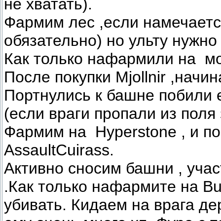
не хватать).
Фармим лес ,если намечаетс
обязательно) но ульту нужно 
Как только нафармили на
мо
После покупки
Mjollnir ,нач
Портнулись к башне побили е
(если враги пропали из поля
Фармим на
Hyperstone , и п
AssaultCuirass.
Активно сносим башни , учас
.Как только нафармите на
Bu
убивать. Кидаем на врага де