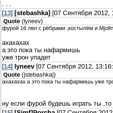
. . .
[
13
]
[stebashka]
[07 Сентября 2012, 1
Quote
(
lyneev
)
фурой 16 лвл с рёбрами ,костылём и Mjoll
ахахахах
а это пока ты нафармишь
уже трон упадет
[
14
]
lyneev
[07 Сентября 2012, 13:16:
Quote
(
|stebashka|
)
ахахахах а это пока ты нафармишь уже тр
ну если фурой будешь играть ты ,то 
[
15
]
[Simf]Porcha
[07 Сентября 2012,