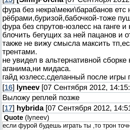
фура без некра\меки\барабанов етс 
рёбрами,буризой,бабочкой-тоже пу
фура без спрутов-юзлесс на ганге и
блочить бегущих за ней пацанов и о
также не вижу смысла максить тп,е
трентами.
не увидел в альтернативной сборке 
аганима,ни мидаса.
гайд юзлесс,сделанный после игры 
[
16
]
lyneev
[07 Сентября 2012, 14:15:
Выложу реплей позже
[
17
]
hybrida
[07 Сентября 2012, 14:51
Quote
(
lyneev
)
если фурой будешь играть ты ,то трон точн