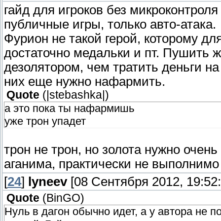
гайд для игроков без микроконтроля
публичные игры, только авто-атака.
Фурион не такой герой, которому дл
достаточно медальки и пт. Пушить 
дезолятором, чем тратить деньги на
них еще нужно нафармить.
Quote
(
|stebashka|
)
а это пока ты нафармишь
уже трон упадет
трон не трон, но золота нужно очень
аганима, практически не выполнимо
[
24
]
lyneev
[08 Сентября 2012, 19:52:
Quote
(
BinGO
)
Нуль в дагон обычно идет, а у автора не по