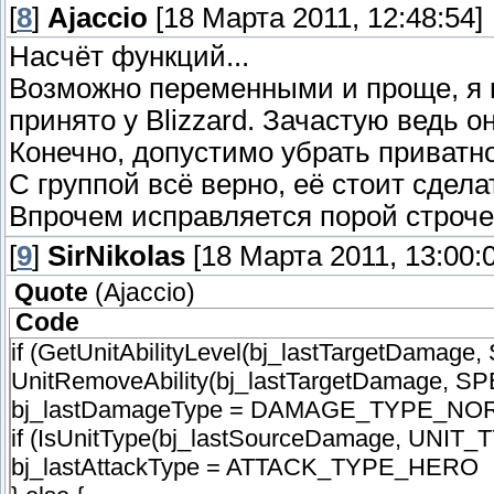
[
8
]
Ajaccio
[18 Марта 2011, 12:48:54]
Насчёт функций...
attacktype GetEventAttackType() {
return bj_lastAttackType
Возможно переменными и проще, я пр
}
принято у Blizzard. Зачастую ведь 
Конечно, допустимо убрать приватно
С группой всё верно, её стоит сдела
Впрочем исправляется порой строче
[
9
]
SirNikolas
[18 Марта 2011, 13:00:0
Quote
(
Ajaccio
)
Code
if (GetUnitAbilityLevel(bj_lastTargetDamag
UnitRemoveAbility(bj_lastTargetDamage, 
bj_lastDamageType = DAMAGE_TYPE_N
if (IsUnitType(bj_lastSourceDamage, UNIT
bj_lastAttackType = ATTACK_TYPE_HERO