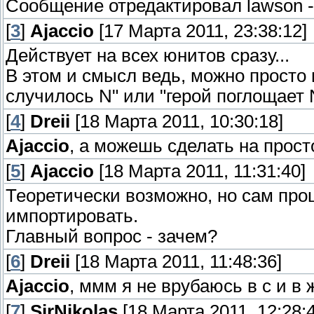
Сообщение отредактировал
lawson
[
3
]
Ajaccio
[17 Марта 2011, 23:38:12]
Действует на всех юнитов сразу...
В этом и смысл ведь, можно просто 
случилось N" или "герой поглощает N
[
4
]
Dreii
[18 Марта 2011, 10:30:18]
Ajaccio
, а можешь сделать на прост
[
5
]
Ajaccio
[18 Марта 2011, 11:31:40]
Теоретически возможно, но сам про
импортировать.
Главный вопрос - зачем?
[
6
]
Dreii
[18 Марта 2011, 11:48:36]
Ajaccio
, ммм я не врубаюсь в с и в 
[
7
]
SirNikolas
[18 Марта 2011, 12:28:4