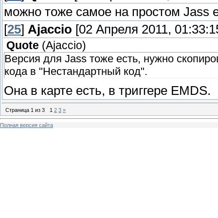
можно тоже самое на простом Jass 
[
25
]
Ajaccio
[02 Апреля 2011, 01:33:1
Quote
(
Ajaccio
)
Версия для Jass тоже есть, нужно скопир
кода в "Нестандартный код".
Она в карте есть, в триггере EMDS.
Страница
1
из
3
1
2
3
»
Полная версия сайта