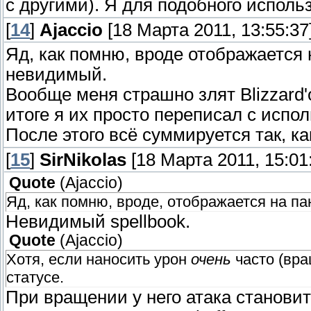
с другими). Я для подобного исполь
[
14
]
Ajaccio
[18 Марта 2011, 13:55:37
Яд, как помню, вроде отображается 
невидимый.
Вообще меня страшно злят Blizzard
итоге я их просто переписал с испо
После этого всё суммируется так, ка
[
15
]
SirNikolas
[18 Марта 2011, 15:01
Quote
(
Ajaccio
)
Яд, как помню, вроде, отображается на па
Невидимый spellbook.
Quote
(
Ajaccio
)
Хотя, если наносить урон
очень
часто (вра
статусе.
При вращении у него атака становит