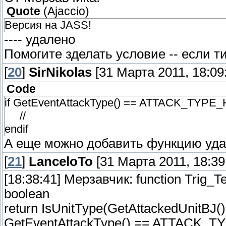
Quote
(
Ajaccio
)
Версия на JASS!
---- удалено
Помогите зделать условие -- если ти
[
20
]
SirNikolas
[31 Марта 2011, 18:09
Code
if GetEventAttackType() == ATTACK_TYPE
//
endif
А еще можно добавить функцию уда
[
21
]
LanceloTo
[31 Марта 2011, 18:39
[18:38:41] Мерзавчик: function Trig_Te
boolean
return IsUnitType(GetAttackedUnitBJ
GetEventAttackType() == ATTACK_