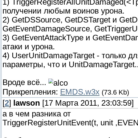
1) TriggerRegisterAllUnitDamaged(<Т
получении любым воинов урона.
2) GetDSSource, GetDSTarget и Get
GetEventDamageSource, GetTriggerU
3) GetEventAttackType и GetEventDa
атаки и урона.
4) UserUnitDamageTarget - только д
параметры, что и UnitDamageTarget..
Вроде всё...
Прикрепления:
EMDS.w3x
(73.6 Kb)
[
2
]
lawson
[17 Марта 2011, 23:03:59]
а в чем разника от
TriggerRegisterUnitEvent(t, unit 