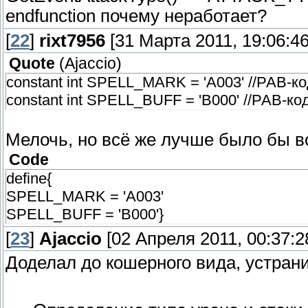
endfunction почему неработает?
[
22
]
rixt7956
[31 Марта 2011, 19:06:46
Quote
(
Ajaccio
)
constant int SPELL_MARK = 'A003' //РАВ-к
constant int SPELL_BUFF = 'B000' //РАВ-к
Мелочь, но всё же лучше было бы в
Code
define{
SPELL_MARK = 'A003'
SPELL_BUFF = 'B000'}
[
23
]
Ajaccio
[02 Апреля 2011, 00:37:2
Доделал до кошерного вида, устранил