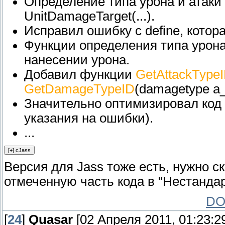
Определение типа урона и атаки
UnitDamageTarget(...).
Исправил ошибку с define, котор
Функции определения типа урона
нанесении урона.
Добавил функции
GetAttackType
GetDamageTypeID
(damagetype a_t
Значительно оптимизировал код
указания на ошибки).
...
Версия для Jass тоже есть, нужно с
отмеченную часть кода в "Нестандар
DO
[
24
]
Quasar
[02 Апреля 2011, 01:23:2