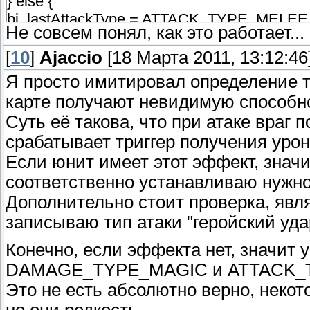
} else {
bj_lastAttackType = ATTACK_TYPE_MELE
Не совсем понял, как это работает...
}
} else {
[
10
]
Ajaccio
[18 Марта 2011, 13:12:46
bj_lastDamageType = DAMAGE_TYPE_M
Я просто имитировал определение ти
bj_lastAttackType = ATTACK_TYPE_MAGI
карте получают невидимую способн
}
Суть её такова, что при атаке враг
срабатывает триггер получения урон
Если юнит имеет этот эффект, значит
соответственно устанавливаю нужно
Дополнительно стоит проверка, явл
записываю тип атаки "геройский уда
Конечно, если эффекта нет, значит у
DAMAGE_TYPE_MAGIC и ATTACK_
Это не есть абсолютно верно, некот
но они редкость.