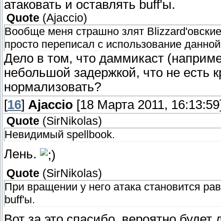
атаковать и оставлять buff'ы.
Quote
(
Ajaccio
)
Вообще меня страшно злят Blizzard'овские
просто переписал с использование данной
Дело в том, что даммикаст (наприме
небольшой задержкой, что не есть к
нормализовать?
[
16
]
Ajaccio
[18 Марта 2011, 16:13:59
Quote
(
SirNikolas
)
Невидимый spellbook.
Лень.
Quote
(
SirNikolas
)
При вращении у него атака становится рав
buff'ы.
Вот за это спасибо, вероятно будет 