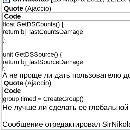
Quote
(
Ajaccio
)
Code
float GetDSCounts() {
return bj_lastCountsDamage
}
unit GetDSSource() {
return bj_lastSourceDamage
}
А не проще ли дать пользователю д
Quote
(
Ajaccio
)
unit GetDSTarget() {
Code
return bj_lastTargetDamage
group timed = CreateGroup()
}
Не лучше ли сделать ее глобальной
damagetype GetEventDamageType() {
return bj_lastDamageType
Сообщение отредактировал
SirNikol
}