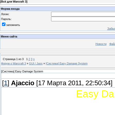
[
Всё для Warcraft 3
]
Форма входа
Логин:
Пароль:
запомнить
Забыл
Меню сайта
Новости
Фай
Страница
1
из
3
1
2
3
»
Форум о Warcraft 3
»
GUI / Jass
»
[Система] Easy Damage System
[Система] Easy Damage System
[
1
]
Ajaccio
[17 Марта 2011, 22:50:34]
Easy Da