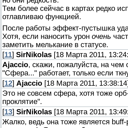
Тем более сейчас в картах редко исп
отлавливаю функцией.
После работы эффект-пустышка удал
Хотя, если наносить урон
очень
част
заметить мелькание в статусе.
[
11
]
SirNikolas
[18 Марта 2011, 13:24
Ajaccio
, скажи, пожалуйста, на чем
"Сфера..." работает, только если тк
[
12
]
Ajaccio
[18 Марта 2011, 13:38:14
Это не совсем сфера, хотя тоже орб
проклятие".
[
13
]
SirNikolas
[18 Марта 2011, 13:49
Жалко, ведь она тоже является buff-