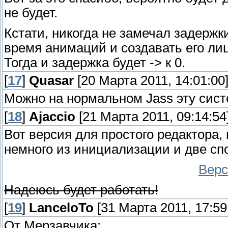
не будет.
Кстати, никогда не замечал задерж
время анимаций и создавать его лиц
Тогда и задержка будет -> к 0.
[
17
]
Quasar
[20 Марта 2011, 14:01:00
Можно на нормальном Jass эту сис
[
18
]
Ajaccio
[21 Марта 2011, 09:14:54
Вот версия для простого редактора,
немного из инициализации и две спо
Верс
Надеюсь будет работать!
[
19
]
LanceloTo
[31 Марта 2011, 17:59
От Мерзавчика: