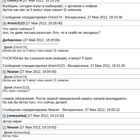
[
3
]
Omni174
[27 Мая 2012, 18:24:28]
Вообщем, сегодня играл в майнкрафт, с артемом и лойром.
Артем как про за 5 минут игры нашел 11 алмазов.
Сообщение отредактировал
Omni174
-
Воскресенье, 27 Мая 2012, 18:24:38
[
4
]
Artem3123
[27 Мая 2012, 18:28:06]
Что такое снепшот?
лол, ты даже письма разослал. Бтв, че в скайп не заходишь?
Добавлено
(27 Май 2012, 18:28:06)
---------------------------------------------
Quote
(
Omni174
)
Артем как про за 5 минут игры нашел 11 алмазов.
FUCKYEA вы бы слышали мою реакцию, я минут 5 орал
Сообщение отредактировал
Artem3123
-
Воскресенье, 27 Мая 2012, 18:31:25
[
5
]
Nearan
[27 Мая 2012, 19:04:56]
Quote
(
Omni174
)
Артем как про за 5 минут игры
нашел
11 алмазов.
Quote
(
Artem3123
)
Что такое снепшот?
снимок обновления. После первой официальной кажись начали выкладывать.
Ну как бы бетки того, что сейчас делают.
Сообщение отредактировал
Nearan
-
Воскресенье, 27 Мая 2012, 19:05:12
[
6
]
[stebashka]
[27 Мая 2012, 19:13:32]
автор ниран
[
7
]
Nearan
[27 Мая 2012, 19:19:52]
Quote
(
|stebashka|
)
Автор темы