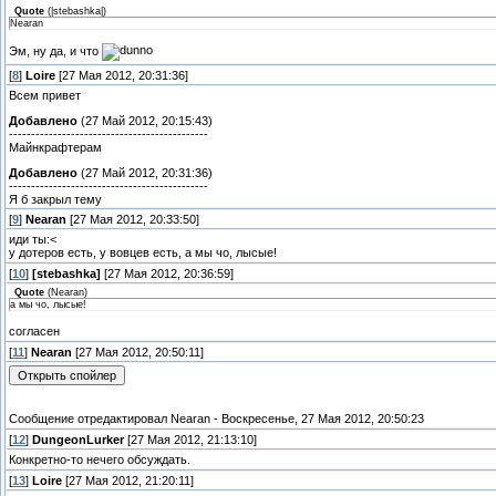
Quote
(
|stebashka|
)
Nearan
Эм, ну да, и что
[
8
]
Loire
[27 Мая 2012, 20:31:36]
Всем привет
Добавлено
(27 Май 2012, 20:15:43)
---------------------------------------------
Майнкрафтерам
Добавлено
(27 Май 2012, 20:31:36)
---------------------------------------------
Я б закрыл тему
[
9
]
Nearan
[27 Мая 2012, 20:33:50]
иди ты:<
у дотеров есть, у вовцев есть, а мы чо, лысые!
[
10
]
[stebashka]
[27 Мая 2012, 20:36:59]
Quote
(
Nearan
)
а мы чо, лысые!
согласен
[
11
]
Nearan
[27 Мая 2012, 20:50:11]
Сообщение отредактировал
Nearan
-
Воскресенье, 27 Мая 2012, 20:50:23
[
12
]
DungeonLurker
[27 Мая 2012, 21:13:10]
Конкретно-то нечего обсуждать.
[
13
]
Loire
[27 Мая 2012, 21:20:11]