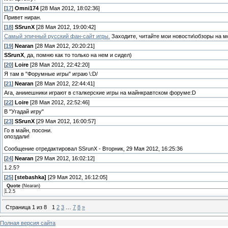
[
17
]
Omni174
[28 Мая 2012, 18:02:36]
Привет ниран.
[
18
]
SSrunX
[28 Мая 2012, 19:00:42]
Самый эпичный русский фан-сайт игры.
Заходите, читайте мои новости\обзоры на м
[
19
]
Nearan
[28 Мая 2012, 20:20:21]
SSrunX
, да, помню как то только на нем и сидел)
[
20
]
Loire
[28 Мая 2012, 22:42:20]
Я там в "Форумные игры" играю \:D/
[
21
]
Nearan
[28 Мая 2012, 22:44:41]
Ага, анииешники играют в сталкерские игры на майнкравтском форуме:D
[
22
]
Loire
[28 Мая 2012, 22:52:46]
В "Угадай игру"
[
23
]
SSrunX
[29 Мая 2012, 16:00:57]
Го в майн, посони.
опоздали!
Сообщение отредактировал
SSrunX
-
Вторник, 29 Мая 2012, 16:25:36
[
24
]
Nearan
[29 Мая 2012, 16:02:12]
1.2.5?
[
25
]
[stebashka]
[29 Мая 2012, 16:12:05]
Quote
(
Nearan
)
1.2.5
Страница
1
из
8
1
2
3
…
7
8
»
Полная версия сайта