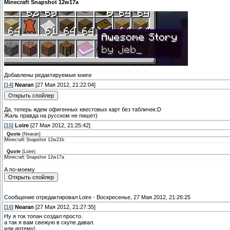
Minecraft Snapshot 12w17a
Добавлены редактируемые книги
[
14
]
Nearan
[27 Мая 2012, 21:22:04]
Да, теперь ждем офигенных квестовых карт без табличек:D
Жаль правда на русском не пишет)
[
15
]
Loire
[27 Мая 2012, 21:25:42]
Quote
(
Nearan
)
Minecraft Snapshot 12w21b
Quote
(
Loire
)
Minecraft Snapshot 12w17a
А по-моему
Сообщение отредактировал
Loire
-
Воскресенье, 27 Мая 2012, 21:26:25
[
16
]
Nearan
[27 Мая 2012, 21:27:35]
Ну я ток топан создал просто.
а так я вам свежую в скупе давал.
или артему\