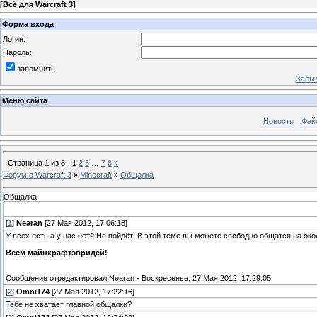
[
Всё для Warcraft 3
]
Форма входа
Логин:
Пароль:
запомнить
Забыл
Меню сайта
Новости
Фай
Страница
1
из
8
1
2
3
…
7
8
»
Форум о Warcraft 3
»
Minecraft
»
Общалка
Общалка
[
1
]
Nearan
[27 Мая 2012, 17:06:18]
У всех есть а у нас нет? Не пойдёт! В этой теме вы можете свободно общатся на о
Всем майнкрафтэвридей!
Сообщение отредактировал
Nearan
-
Воскресенье, 27 Мая 2012, 17:29:05
[
2
]
Omni174
[27 Мая 2012, 17:22:16]
Тебе не хватает главной общалки?