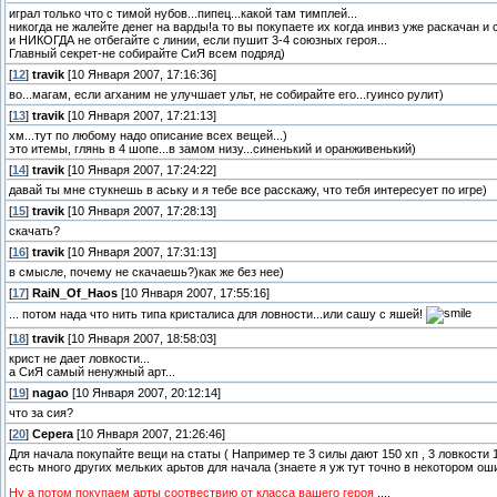
играл только что с тимой нубов...пипец...какой там тимплей...
никогда не жалейте денег на варды!а то вы покупаете их когда инвиз уже раскачан и 
и НИКОГДА не отбегайте с линии, если пушит 3-4 союзных героя...
Главный секрет-не собирайте СиЯ всем подряд)
[
12
]
travik
[10 Января 2007, 17:16:36]
во...магам, если агханим не улучшает ульт, не собирайте его...гуинсо рулит)
[
13
]
travik
[10 Января 2007, 17:21:13]
хм...тут по любому надо описание всех вещей...)
это итемы, глянь в 4 шопе...в замом низу...синенький и оранживенький)
[
14
]
travik
[10 Января 2007, 17:24:22]
давай ты мне стукнешь в аську и я тебе все расскажу, что тебя интересует по игре)
[
15
]
travik
[10 Января 2007, 17:28:13]
скачать?
[
16
]
travik
[10 Января 2007, 17:31:13]
в смысле, почему не скачаешь?)как же без нее)
[
17
]
RaiN_Of_Haos
[10 Января 2007, 17:55:16]
... потом нада что нить типа кристалиса для ловности...или сашу с яшей!
[
18
]
travik
[10 Января 2007, 18:58:03]
крист не дает ловкости...
а СиЯ самый ненужный арт...
[
19
]
nagao
[10 Января 2007, 20:12:14]
что за сия?
[
20
]
Cepera
[10 Января 2007, 21:26:46]
Для начала покупайте вещи на статы ( Например те 3 силы дают 150 хп , 3 ловкости 
есть много других мельких арьтов для начала (знаете я уж тут точно в некотором ош
Ну а потом покупаем арты соотвествию от класса вашего героя
....