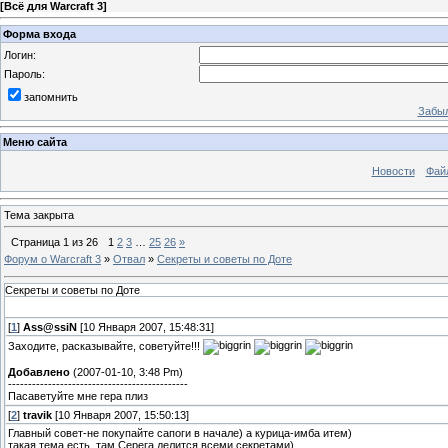
[
Всё для Warcraft 3
]
Форма входа
Логин:
Пароль:
запомнить
Забыл
Меню сайта
Новости
Фай
Тема закрыта
Страница
1
из
26
1
2
3
…
25
26
»
Форум о Warcraft 3
»
Отвал
»
Секреты и советы по Доте
Секреты и советы по Доте
[
1
]
Ass@ssiN
[10 Января 2007, 15:48:31]
Заходите, расказывайте, советуйте!!!
Добавлено
(2007-01-10, 3:48 Pm)
---------------------------------------------
Пасаветуйте мне гера плиз
[
2
]
travik
[10 Января 2007, 15:50:13]
Главный совет-не покупайте сапоги в начале) а курица-имба итем)
такая тема есть, там Серега делится всеми секретами)