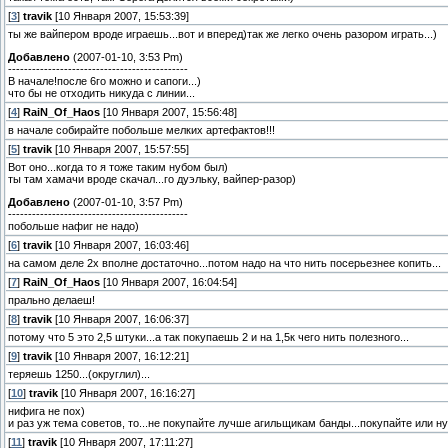
[
3
]
travik
[10 Января 2007, 15:53:39]
ты же вайпером вроде играешь...вот и вперед)так же легко очень разором играть...)
Добавлено
(2007-01-10, 3:53 Pm)
---------------------------------------------
В начале!после 6го можно и сапоги...)
что бы не отходить никуда с линии...
[
4
]
RaiN_Of_Haos
[10 Января 2007, 15:56:48]
в начале собирайте побольше мелких артефактов!!!
[
5
]
travik
[10 Января 2007, 15:57:55]
Вот оно...когда то я тоже таким нубом был)
ты там хамачи вроде скачал...го дуэльку, вайпер-разор)
Добавлено
(2007-01-10, 3:57 Pm)
---------------------------------------------
побольше нафиг не надо)
[
6
]
travik
[10 Января 2007, 16:03:46]
на самом деле 2х вполне достаточно...потом надо на что нить посерьезнее копить...
[
7
]
RaiN_Of_Haos
[10 Января 2007, 16:04:54]
прально делаеш!
[
8
]
travik
[10 Января 2007, 16:06:37]
потому что 5 это 2,5 штуки...а так покупаешь 2 и на 1,5к чего нить полезного...
[
9
]
travik
[10 Января 2007, 16:12:21]
теряешь 1250...(округлил)...
[
10
]
travik
[10 Января 2007, 16:16:27]
нифига не пох)
и раз уж тема советов, то...не покупайте лучше агильщикам банды...покупайте или ну
[
11
]
travik
[10 Января 2007, 17:11:27]