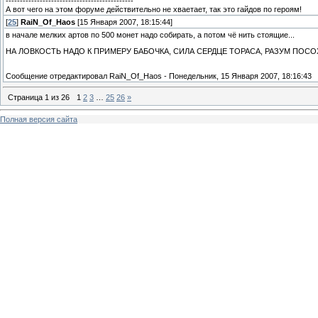
---------------------------------------------
А вот чего на этом форуме действительно не хваетает, так это гайдов по героям!
[
25
]
RaiN_Of_Haos
[15 Января 2007, 18:15:44]
в начале мелких артов по 500 монет надо собирать, а потом чё нить стоящие...
НА ЛОВКОСТЬ НАДО К ПРИМЕРУ БАБОЧКА, СИЛА СЕРДЦЕ ТОРАСА, РАЗУМ ПОСОХ С
Сообщение отредактировал
RaiN_Of_Haos
-
Понедельник, 15 Января 2007, 18:16:43
Страница
1
из
26
1
2
3
…
25
26
»
Полная версия сайта