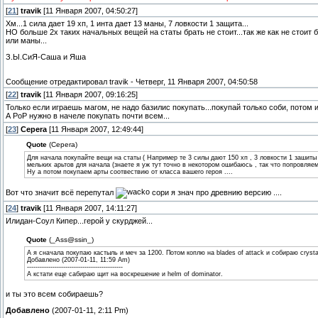
[
21
]
travik
[11 Января 2007, 04:50:27]
Хм...1 сила дает 19 хп, 1 инта дает 13 маны, 7 ловкости 1 защита...
НО больше 2х таких начальных вещей на статы брать не стоит...так же как не стоит 
или маны...
З.Ы.СиЯ-Саша и Яша
Сообщение отредактировал
travik
-
Четверг, 11 Января 2007, 04:50:58
[
22
]
travik
[11 Января 2007, 09:16:25]
Только если играешь магом, не надо базилис покупать...покупай только соби, потом из
А РоР нужно в начеле покупать почти всем...
[
23
]
Cepera
[11 Января 2007, 12:49:44]
Quote
(Cepera)
Для начала покупайте вещи на статы ( Например те 3 силы дают 150 хп , 3 ловкости 1 зашиты 
мельких арьтов для начала (знаете я уж тут точно в некотором ошибаюсь , так что попровляем
Ну а потом покупаем арты соотвествию от класса вашего героя ....
Вот что значит всё перепутал
сори я знач про древнию версию ....
[
24
]
travik
[11 Января 2007, 14:11:27]
Илидан-Соул Кипер...герой у скурджей...
Quote
(_Ass@ssin_)
А я сначала покупаю кастыль и меч за 1200. Потом коплю на blades of attack и собираю cryst
Добавлено (2007-01-11, 11:59 Am)
---------------------------------------------
А кстати еще сабираю щит на воскрешение и helm of dominator.
и ты это всем собираешь?
Добавлено
(2007-01-11, 2:11 Pm)