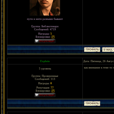
пути и нити разными бывают
Группа: Библиотекари
Сообщений:
4719
Награды:
5
Блокировки:
Explain
Дата: Пятница, 26 Авгус
как внимание к теме то 
5 уровень
Группа: Проверенные
Сообщений:
113
Награды:
0
Репутация:
77
Блокировки: