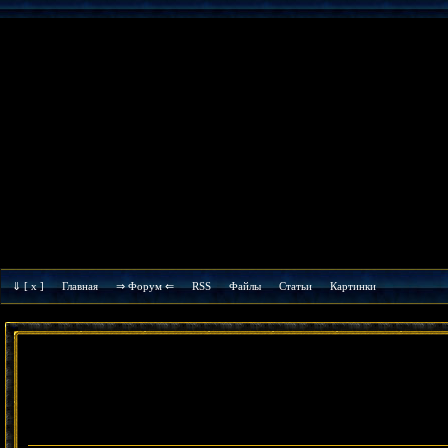
⇓
[ x ]
Главная
⇒ Форум ⇐
RSS
Файлы
Cтатьи
Картинки