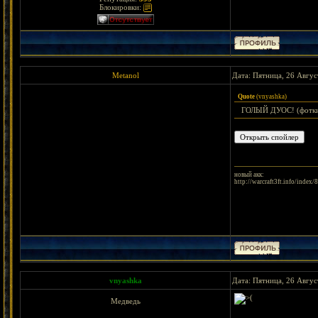
Блокировки:
Metanol
Дата: Пятница, 26 Авгус
Quote
(
vnyashka
)
ГОЛЫЙ ДУОС! (фотк
новый акк:
http://warcraft3ft.info/index
vnyashka
Дата: Пятница, 26 Авгус
Медведь