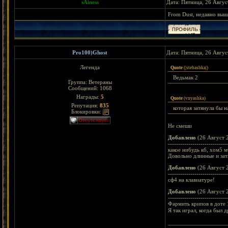
sAiness
Дата: Пятница, 26 Авгус
From Dust, недавно выш
Pro100)Ghost
Дата: Пятница, 26 Авгус
Легенда
Quote
(
|stebashka|
)
Ведьмак 2
Группа: Ветераны
Сообщений:
1068
Награды:
5
Quote
(
vnyashka
)
Репутация:
835
которая затянула бы н
Блокировки:
Не смеши
Добавлено
(26 Август 2
-----------------------------
какое нибудь кб, хом5 м
Довольно длинные и за
Добавлено
(26 Август 2
-----------------------------
сф4 на клавиатуре!
Добавлено
(26 Август 2
-----------------------------
Фармить крипов в доте 
Я так играл, когда был 