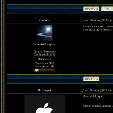
checkers
Дата: Пятница, 26 Авгус
фалаут нв, фалаут такти
если правильно играть (
Свинцовый фермер
Группа: Ветераны
Сообщений:
2336
Награды:
5
Репутация:
982
Блокировки:
HarbingeR
Дата: Пятница, 26 Авгус
Девил Мей Край
Сдохни от спидорака жопы, м