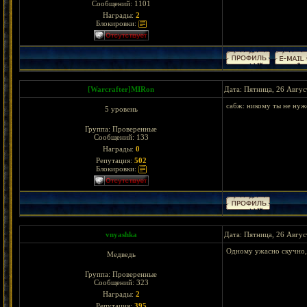
Сообщений:
1101
Награды:
2
Блокировки:
[Warcrafter]MIRon
Дата: Пятница, 26 Авгус
сабж: никому ты не ну
5 уровень
Группа: Проверенные
Сообщений:
133
Награды:
0
Репутация:
502
Блокировки:
vnyashka
Дата: Пятница, 26 Авгус
Одному ужасно скучно, 
Медведь
Группа: Проверенные
Сообщений:
323
Награды:
2
Репутация:
395