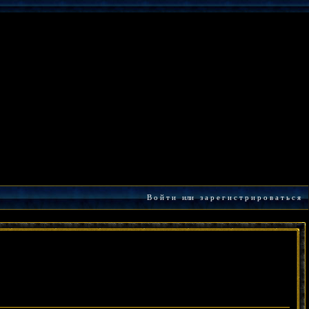
В о й т и
или
з а р е г и с т р и р о в а т ь с я