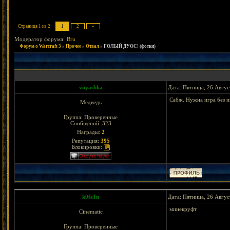
Страница
1
из
2
1
2
»
Модератор форума:
Bru
Форум о Warcraft 3
»
Прочее
»
Отвал
»
ГОЛЫЙ ДУОС! (фотки)
vnyashka
Дата: Пятница, 26 Авгус
Сабж. Нужна игра без ин
Медведь
Группа: Проверенные
Сообщений:
323
Награды:
2
Репутация:
395
Блокировки:
k0fe1n
Дата: Пятница, 26 Авгус
минекруфт
Cinematic
Группа: Проверенные