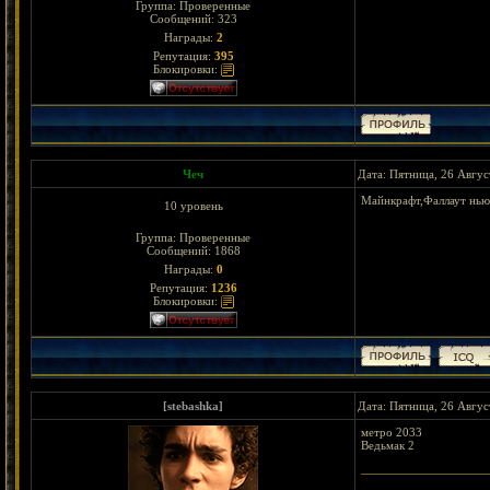
Группа: Проверенные
Сообщений:
323
Награды:
2
Репутация:
395
Блокировки:
Чеч
Дата: Пятница, 26 Авгус
Майнкрафт,Фаллаут нью 
10 уровень
Группа: Проверенные
Сообщений:
1868
Награды:
0
Репутация:
1236
Блокировки:
[stebashka]
Дата: Пятница, 26 Авгус
метро 2033
Ведьмак 2