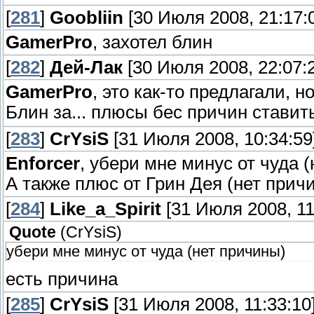
[
281
]
Goobliin
[30 Июля 2008, 21:17:
GamerPro
, захотел блин
[
282
]
Дей-Лак
[30 Июля 2008, 22:07:
GamerPro
, это как-то предлагали, н
Блин за... плюсы бес причин ставит
[
283
]
CrYsiS
[31 Июля 2008, 10:34:59
Enforcer
, убери мне минус от чуда 
А также плюс от Грин Дея (нет прич
[
284
]
Like_a_Spirit
[31 Июля 2008, 11
Quote
(
CrYsiS
)
убери мне минус от чуда (нет причины)
есть причина
[
285
]
CrYsiS
[31 Июля 2008, 11:33:10