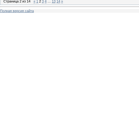
Страница
2
из
14
«
1
2
3
4
…
13
14
»
Полная версия сайта