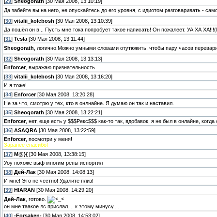
[
29
]
Sheogorath
[30 Мая 2008, 13:10:19]
Да забейте вы на него, не опускайтесь до его уровня, с идиотом разговаривать - са
[
30
]
vitalii_kolebosh
[30 Мая 2008, 13:10:39]
Да пошёл он в... Пусть мне тока попробует такое написать! Он пожалеет. УА ХА ХА!!!
[
31
]
Tesla
[30 Мая 2008, 13:11:44]
Sheogorath
, логично.Можно умными словами отутюжить, чтобы пару часов перева
[
32
]
Sheogorath
[30 Мая 2008, 13:13:13]
Enforcer
, выражаю признательность
[
33
]
vitalii_kolebosh
[30 Мая 2008, 13:16:20]
И я тоже!
[
34
]
Enforcer
[30 Мая 2008, 13:20:28]
Не за что, смотрю у тех, кто в онлнайне. Я думаю он так и наставил.
[
35
]
Sheogorath
[30 Мая 2008, 13:22:21]
Enforcer
, нет, еще есть у $$$Рекс$$$ как-то так, вдобавок, я не был в онлайне, когд
[
36
]
ASAQRA
[30 Мая 2008, 13:22:59]
Enforcer
, посмотри у меня!
Заранее спасибо!
[
37
]
M@}{
[30 Мая 2008, 13:38:15]
Уоу похоже выф многим репы испортил
[
38
]
Дей-Лак
[30 Мая 2008, 14:08:13]
И мне! Это не честно! Удалите плиз!
[
39
]
HIARAN
[30 Мая 2008, 14:29:20]
Дей-Лак
, готово.
он мне таакое лс прислал.... к этому минусу....
[
40
]
-Forsaken-
[30 Мая 2008, 14:53:02]