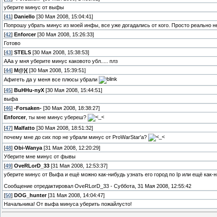
уберите минус от выфы
[
41
]
Daniello
[30 Мая 2008, 15:04:41]
Попрошу убрать минус из моей инфы, все уже догадались от кого. Просто реально не
[
42
]
Enforcer
[30 Мая 2008, 15:26:33]
Готово
[
43
]
STELS
[30 Мая 2008, 15:38:53]
ААа у мня уберите минус каковото убл..... плз
[
44
]
M@}{
[30 Мая 2008, 15:39:51]
Афигеть да у меня все плюсы убрали
[
45
]
BuHHu-nyX
[30 Мая 2008, 15:44:51]
выфа
[
46
]
-Forsaken-
[30 Мая 2008, 18:38:27]
Enforcer
, ты мне минус убереш?
[
47
]
Malfatto
[30 Мая 2008, 18:51:32]
почему мне до сих пор не убрали минус от ProWarStar'а?
[
48
]
Obi-Wanya
[31 Мая 2008, 12:20:29]
Уберите мне минус от фывы
[
49
]
OveRLorD_33
[31 Мая 2008, 12:53:37]
уберите минус от Выфа и ещё можно как-нибудь узнать его город по Ip или ещё как-
Сообщение отредактировал
OveRLorD_33
-
Суббота, 31 Мая 2008, 12:55:42
[
50
]
DOG_hunter
[31 Мая 2008, 14:04:47]
Начальника! От выфа минуса уберить пожайлусто!