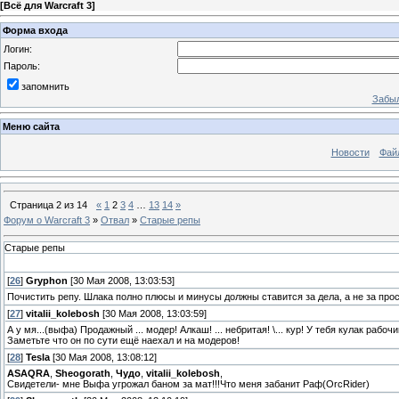
[
Всё для Warcraft 3
]
Форма входа
Логин:
Пароль:
запомнить
Забыл
Меню сайта
Новости
Фай
Страница
2
из
14
«
1
2
3
4
…
13
14
»
Форум о Warcraft 3
»
Отвал
»
Старые репы
Старые репы
[
26
]
Gryphon
[30 Мая 2008, 13:03:53]
Почистить репу. Шлака полно плюсы и минусы должны ставится за дела, а не за прос
[
27
]
vitalii_kolebosh
[30 Мая 2008, 13:03:59]
А у мя...(выфа) Продажный ... модер! Алкаш! ... небритая! \... кур! У тебя кулак рабоч
Заметьте что он по сути ещё наехал и на модеров!
[
28
]
Tesla
[30 Мая 2008, 13:08:12]
ASAQRA
,
Sheogorath
,
Чудо
,
vitalii_kolebosh
,
Свидетели- мне Выфа угрожал баном за мат!!!Что меня забанит Раф(OrcRider)