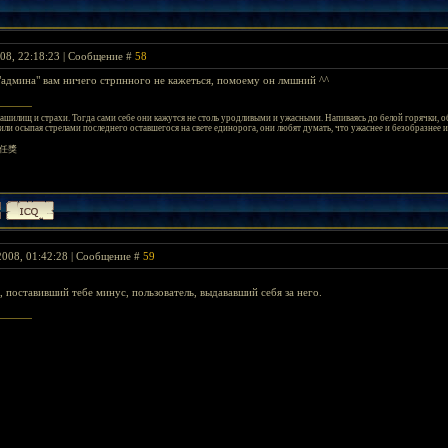
08, 22:18:23 | Сообщение #
58
"админа" вам ничего стрпнного не кажеться, помоему он лмшний ^^
шилищ и страхи. Тогда сами себе они кажутся не столь уродливыми и ужасными. Напиваясь до белой горячки, о
ли осыпая стрелами последнего оставшегося на свете единорога, они любят думать, что ужаснее и безобразнее их
任獎
2008, 01:42:28 | Сообщение #
59
 поставивший тебе минус, пользователь, выдававший себя за него.