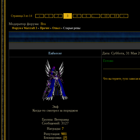
Страница
3
из
14
«
1
2
3
4
5
…
13
14
»
Модератор форума:
Bru
Форум о Warcraft 3
»
Прочее
»
Отвал
»
Старые репы
Enforcer
Дата: Суббота, 31 Мая 2
Готово
Что вы теряете, тупо зависая
Энф
Когда-то смотрел за порядком
Группа: Ветераны
Сообщений:
3127
Награды:
7
Репутация:
981
Блокировки: