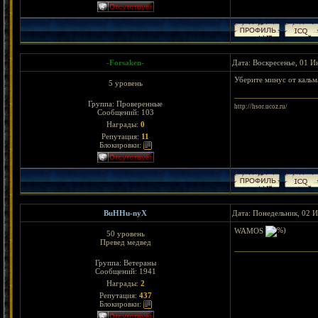
-Forsaken-
Дата: Воскресенье, 01 И
Уберите минус от кальма
5 уровень
Группа: Проверенные
http://hsor.ucoz.ru/
Сообщений:
103
Награды:
0
Репутация:
11
Блокировки:
BuHHu-nyX
Дата: Понедельник, 02 
WAMOS
50 уровень
Превед медвед
Группа: Ветераны
Сообщений:
1941
Награды:
2
Репутация:
437
Блокировки: