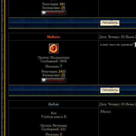
Репутация:
181
Блокировки:
Malfatto
Дата: Четверг, 05 Июня 
а мне чего не удалили?
Группа: Модераторы
Сообщений:
3806
Награды:
7
Репутация:
2425
Блокировки:
ZerLex
Дата: Четверг, 05 Июня 
Удалил
Кэп
Учитель класса В
Группа: Ветераны
Сообщений:
432
Награды:
2