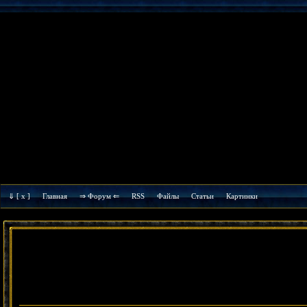
⇓
[ x ]
Главная
⇒ Форум ⇐
RSS
Файлы
Cтатьи
Картинки