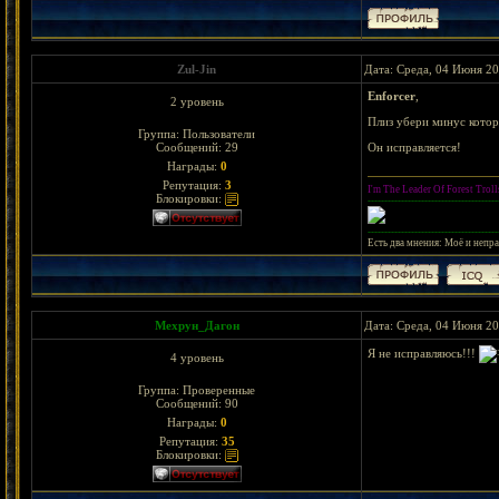
Zul-Jin
Дата: Среда, 04 Июня 20
Enforcer
,
2 уровень
Плиз убери минус котор
Группа: Пользователи
Сообщений:
29
Он исправляется!
Награды:
0
Репутация:
3
I'm The Leader Of Forest Trolls
Блокировки:
---------------------------------------
---------------------------------------
Есть два мнения: Моё и непр
Мехрун_Дагон
Дата: Среда, 04 Июня 20
Я не исправляюсь!!!
4 уровень
Группа: Проверенные
Сообщений:
90
Награды:
0
Репутация:
35
Блокировки: