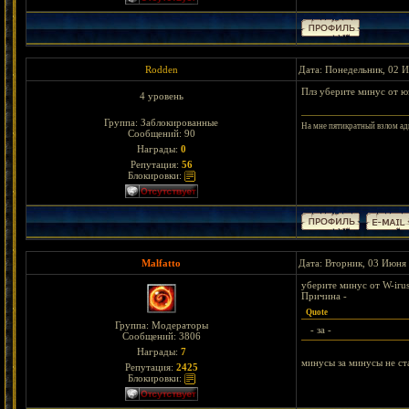
Rodden
Дата: Понедельник, 02 
Плз уберите минус от ю
4 уровень
Группа: Заблокированные
На мне пятикратный взлом адм
Сообщений:
90
Награды:
0
Репутация:
56
Блокировки:
Malfatto
Дата: Вторник, 03 Июня 
уберите минус от W-iru
Причина -
Quote
Группа: Модераторы
- за -
Сообщений:
3806
Награды:
7
минусы за минусы не ст
Репутация:
2425
Блокировки: