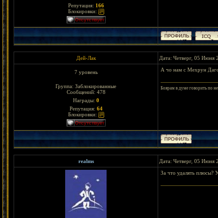
Репутация:
166
Блокировки:
Дей-Лак
Дата: Четверг, 05 Июня 
А чо нам с Мехрун Даг
7 уровень
Группа: Заблокированные
Боярам в думе говорить по н
Сообщений:
478
Награды:
0
Репутация:
64
Блокировки:
realms
Дата: Четверг, 05 Июня 
За что удалять плюсы? 