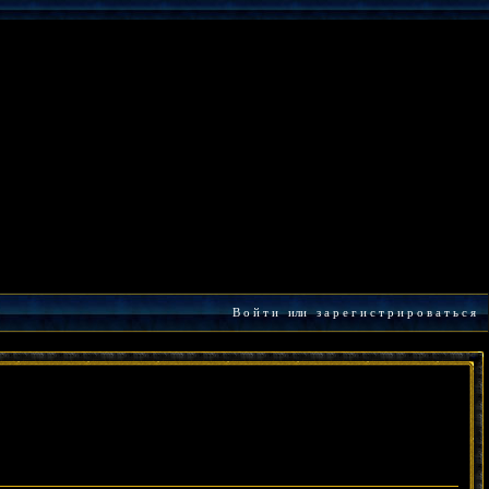
В о й т и
или
з а р е г и с т р и р о в а т ь с я