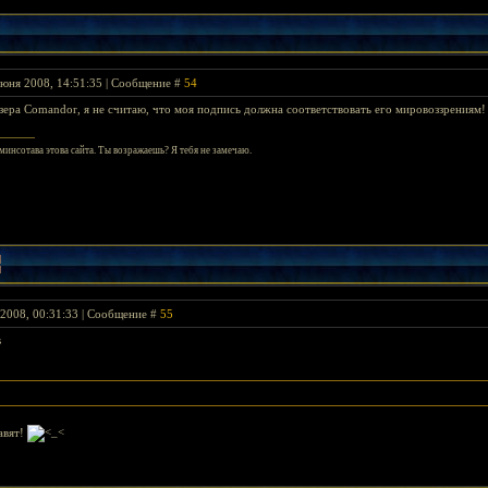
Июня 2008, 14:51:35 | Сообщение #
54
зера Comandor, я не считаю, что моя подпись должна соответствовать его мировоззрениям!
инсотава этова сайта. Ты возражаешь? Я тебя не замечаю.
2008, 00:31:33 | Сообщение #
55
s
авят!