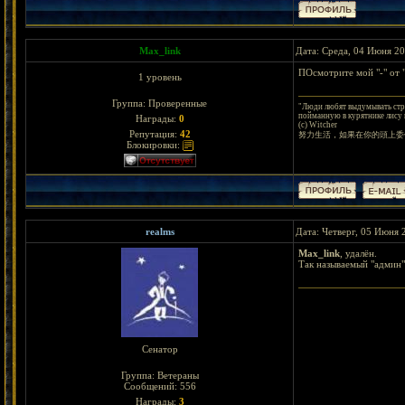
Max_link
Дата: Среда, 04 Июня 20
ПОсмотрите мой "-" от 
1 уровень
Группа: Проверенные
"Люди любят выдумывать стра
пойманную в курятнике лису и
Награды:
0
(с) Witcher
Репутация:
42
努力生活，如果在你的頭上委
Блокировки:
realms
Дата: Четверг, 05 Июня 
Max_link
, удалён.
Так называемый "админ",
Сенатор
Группа: Ветераны
Сообщений:
556
Награды:
3