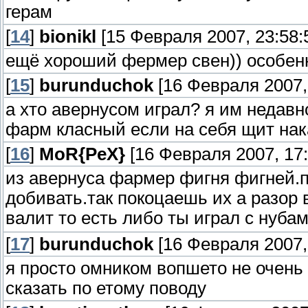
герам
[
14
]
bionikl
[15 Февраля 2007, 23:58:
ещё хороший фермер свен)) особен
[
15
]
burunduchok
[16 Февраля 2007, 
а хто авернусом играл? я им недавно
фарм класный если на себя щит нак
[
16
]
MoR{PeX}
[16 Февраля 2007, 17:
из авернуса фармер фигня фигней.п
добивать.так покоцаешь их а разор в
валит то есть либо ты играл с нубам
[
17
]
burunduchok
[16 Февраля 2007, 
я просто омником вопшето не очень
сказать по етому поводу