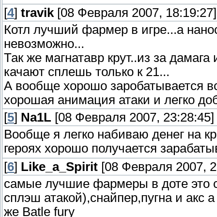
[
4
]
travik
[08 Февраля 2007, 18:19:27]
Котл лучший фармер в игре...а наноси
невозможно...
Так же магнатавр крут..из за дамаг
качают сплешь только к 21...
А вообще хорошо заробатывается вс
хорошая анимация атаки и легко доб
[
5
]
Na1L
[08 Февраля 2007, 23:28:45]
Вообще я легко набиваю денег на кр
героях хорошо получается зарабат
[
6
]
Like_a_Spirit
[08 Февраля 2007, 2
самые лучшие фармеры в доте это с
сплэш атакой),снайпер,пугна и акс 
же Batle fury