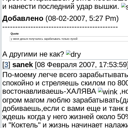
и нанести последний удар вышки.
Добавлено
(08-02-2007, 5:27 Pm)
---------------------------------------------
Quote
у меня деньги получалось зарабатывать только луной
А другими не как?
[
3
]
sanek
[08 Февраля 2007, 17:53:59
По-моему легче всего зарабытывать
спокойно и стреляешь скилом по 80
востонавливаешь-ХАЛЯВА
,н
огром магом люблю зарабатывать(да 
добиваешь,если с вами еще и танк 
ждешь когда у него жизней около 50%
и "Коктель" и жизнь начинает нала