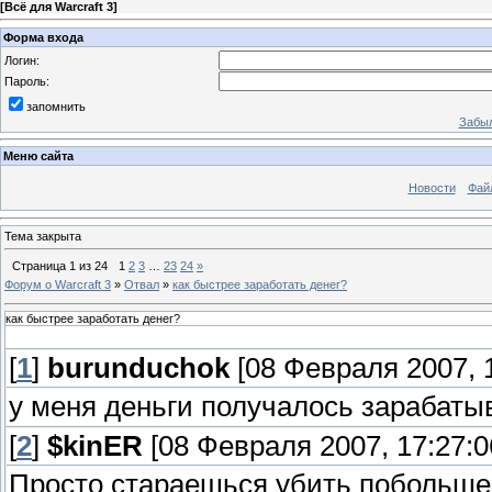
[
Всё для Warcraft 3
]
Форма входа
Логин:
Пароль:
запомнить
Забыл
Меню сайта
Новости
Фай
Тема закрыта
Страница
1
из
24
1
2
3
…
23
24
»
Форум о Warcraft 3
»
Отвал
»
как быстрее заработать денег?
как быстрее заработать денег?
[
1
]
burunduchok
[08 Февраля 2007, 1
у меня деньги получалось зарабаты
[
2
]
$kinER
[08 Февраля 2007, 17:27:0
Просто стараешься убить побольше