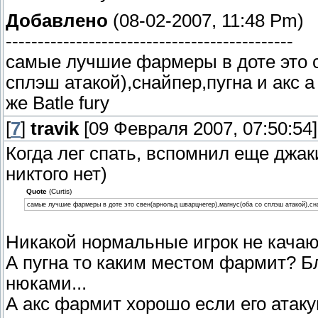
Добавлено
(08-02-2007, 11:48 Pm)
---------------------------------------------
самые лучшие фармеры в доте это с
сплэш атакой),снайпер,пугна и акс 
же Batle fury
[
7
]
travik
[09 Февраля 2007, 07:50:54]
Когда лег спать, вспомнил еще джак
никтого нет)
Quote
(Curtis)
самые лучшие фармеры в доте это свен(арнольд шварцнегер),магнус(оба со сплэш атакой),сна
Никакой нормальные игрок не качаю
А пугна то каким местом фармит? Бл
нюками...
А акс фармит хорошо если его атакую