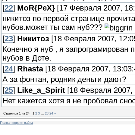
[
22
]
MoR{PeX}
[17 Февраля 2007, 18:
никитоз по первой странице прочит
нубов.может ты сам нуб???
[
23
]
Никитоз
[18 Февраля 2007, 12:0
Конечно я нуб , я запрограмирован
нубов в Доте.
[
24
]
Rhasta
[18 Февраля 2007, 13:03:
А за фонтан, родник деньги дают?
[
25
]
Like_a_Spirit
[18 Февраля 2007, 
Нет кажется хотя я не пробовал сно
Страница
1
из
24
1
2
3
…
23
24
»
Полная версия сайта