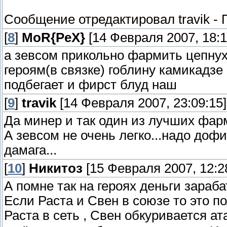
Сообщение отредактировал
travik
-
[
8
]
MoR{PeX}
[14 Февраля 2007, 18:1
а зевсом прикольно фармить цепнух
героям(в связке) гоблину камикадзе 
подбегает и фирст блуд наш
[
9
]
travik
[14 Февраля 2007, 23:09:15]
Да минер и так один из лучших фарм
А зевсом не очень легко...надо дофи
дамага...
[
10
]
Никитоз
[15 Февраля 2007, 12:2
А помне так на героях деньги зара
Если Раста и Свен в союзе то это пол
Раста в сеть , Свен обкуривается ат