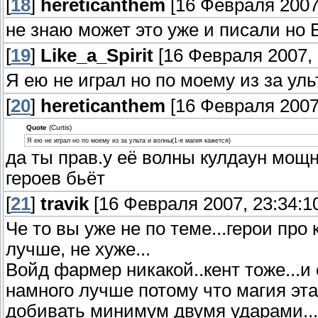
[
18
]
hereticanthem
[16 Февраля 2007,
не знаю может это уже и писали н
[
19
]
Like_a_Spirit
[16 Февраля 2007, 
Я ею не играл но по моему из за уль
[
20
]
hereticanthem
[16 Февраля 2007,
Quote
(Curtis)
Я ею не играл но по моему из за ульта и волны(1-я магия кажется)
да ты прав.у её волны кулдаун мощн
героев бьёт
[
21
]
travik
[16 Февраля 2007, 23:34:1
Че то вы уже не по теме...герои про
лучше, не хуже...
Войд фармер никакой..кент тоже...и
намного лучше потому что магия эта
добивать минимум двумя ударами...