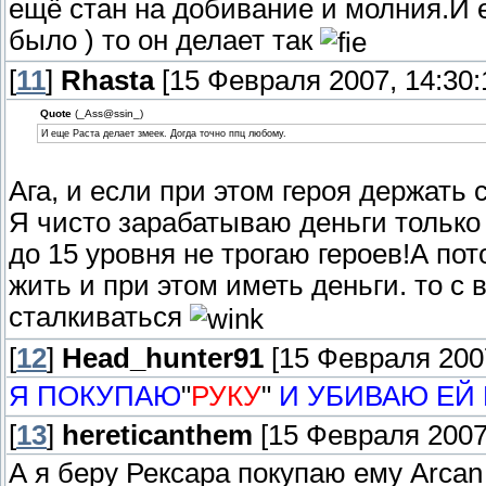
ещё стан на добивание и молния.И е
было ) то он делает так
[
11
]
Rhasta
[15 Февраля 2007, 14:30:
Quote
(_Ass@ssin_)
И еще Раста делает змеек. Догда точно ппц любому.
Ага, и если при этом героя держать 
Я чисто зарабатываю деньги только 
до 15 уровня не трогаю героев!А пот
жить и при этом иметь деньги. то с
сталкиваться
[
12
]
Head_hunter91
[15 Февраля 2007
Я ПОКУПАЮ
"
РУКУ
"
И УБИВАЮ ЕЙ
[
13
]
hereticanthem
[15 Февраля 2007,
А я беру Рексара покупаю ему Arcan