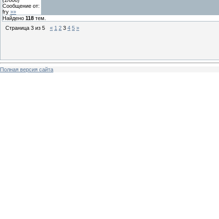
Сообщение от:
fry
»»
Найдено
118
тем.
Страница
3
из
5
«
1
2
3
4
5
»
Полная версия сайта