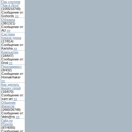
Пак спеллов
"Как в Доте"
(
1055
/
33749
)
Сообщение от:
Gohords
»»
Обломка
(
38
/
1321
)
Сообщение от:
AU
»»
Система
показа урона
(
17
/
814
)
Сообщение от:
Kartoha
»»
Компьютер
(
18
/
647
)
Сообщение от:
Dreii
»»
Программист
(
8
/
432
)
Сообщение от:
HomakHaker
»»
Как зделать
вышку герой
(
16
/
670
)
Сообщение от:
sam-art
»»
Общение
фанатов
(
2660
/
26748
)
Сообщение от:
Velm@ris
»»
Гайд по
Phoenix
(
87
/
4055
)
Сообщение от: