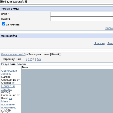
[
Всё для Warcraft 3
]
Форма входа
Логин:
Пароль:
запомнить
Забыл
Меню сайта
Новости
Фай
Форум о Warcraft 3
»
Темы участника [U4enik)]
Страница
3
из
5
«
1
2
3
4
5
»
Результаты поиска
Тема
Ошибка при
запуске
(
11
/
883
)
Сообщение от:
U4enik)
»»
Облость и
тригеры.
(
6
/
350
)
Сообщение от:
Konel
»»
Мана и
покупание
предметов.
(
14
/
359
)