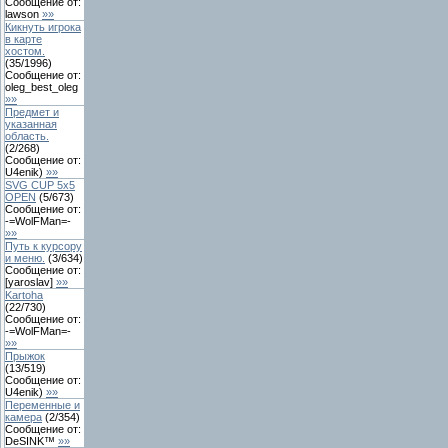
Сообщение от:
lawson
»»
Кикнуть игрока
в карте
хостом.
(
35
/
1996
)
Сообщение от:
oleg_best_oleg
»»
Предмет и
указанная
область.
(
2
/
268
)
Сообщение от:
U4enik)
»»
SVG CUP 5x5
OPEN
(
5
/
673
)
Сообщение от:
-=WolFMan=-
»»
Путь к курсору
и меню.
(
3
/
634
)
Сообщение от:
[yaroslav]
»»
Kartoha
(
22
/
730
)
Сообщение от:
-=WolFMan=-
»»
Прыжок
(
13
/
519
)
Сообщение от:
U4enik)
»»
Переменные и
камера
(
2
/
354
)
Сообщение от:
DeSINK™
»»