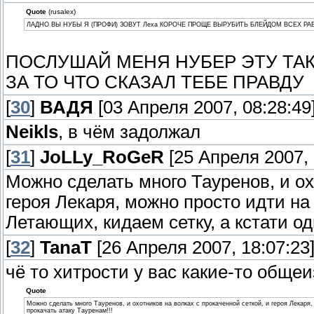
Quote
(rusalex)
ЛАДНО ВЫ НУБЫ Я (ПРОФИ) ЗОВУТ Леха КОРОЧЕ ПРОЩЕ ВЫРУБИТЬ БЛЕЙДОМ ВСЕХ РАБО
ПОСЛУШАЙ МЕНЯ НУБЕР ЭТУ ТАК
ЗА ТО ЧТО СКАЗАЛ ТЕБЕ ПРАВДУ
[
30
]
ВАДЯ
[03 Апреля 2007, 08:28:49
Neikls
, в чём задолжал
[
31
]
JoLLy_RoGeR
[25 Апреля 2007, 
Можно сделать много Тауренов, и ох
героя Лекаря, можно просто идти на 
Летающих, кидаем сетку, а кстати од
[
32
]
TanaT
[26 Апреля 2007, 18:07:23
чё то хитрости у вас какие-то общ
Quote
Можно сделать много Тауренов, и охотников на волках с прокаченной сеткой, и героя Лекаря,
прокачать атаку Тауренам!!!