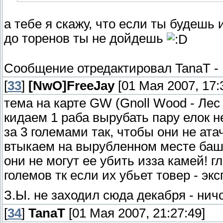
а тебе я скажу, что если ты будешь и
до торенов ты не дойдешь
Сообщение отредактировал
TanaT
-
[
33
]
[NwO]FreeJay
[01 Мая 2007, 17:
тема на карте GW (Gnoll Wood - Лес 
кидаем 1 раба вырубать пару елок не
за 3 големами так, чтобы они не ат
втыкаем на вырубленном месте башн
они не могут ее убить изза камей! 
големов тк если их убьет товер - эк
З.Ы. не заходил сюда декабря - нич
[
34
]
TanaT
[01 Мая 2007, 21:27:49]