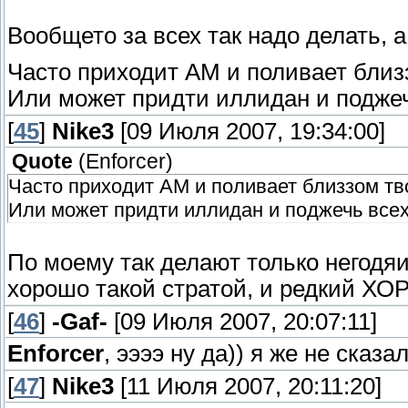
Вообщето за всех так надо делать, а 
Часто приходит АМ и поливает близ
Или может придти иллидан и поджеч
[
45
]
Nike3
[09 Июля 2007, 19:34:00]
Quote
(
Enforcer
)
Часто приходит АМ и поливает близзом тв
Или может придти иллидан и поджечь все
По моему так делают только негодяи.
хорошо такой стратой, и редкий ХОР
[
46
]
-Gaf-
[09 Июля 2007, 20:07:11]
Enforcer
, ээээ ну да)) я же не сказ
[
47
]
Nike3
[11 Июля 2007, 20:11:20]