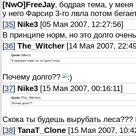
[NwO]FreeJay
, бодрая тема, у меня
у него Фарсир 3-го лвла потом бегает)
[
35
]
Nike3
[05 Мая 2007, 12:27:56]
В принципе норм, но это долго очен
[
36
]
The_Witcher
[14 Мая 2007, 22:49
Quote
(Nike3)
В принципе норм, но это долго очень
Почему долго??
[
37
]
Nike3
[15 Мая 2007, 00:16:11]
Quote
(The_Witcher)
Почему долго??
Скока ты будешь вырубать леса??? Н
[
38
]
TanaT_Clone
[15 Мая 2007, 10:4