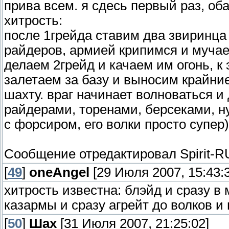
прива всем. я сдесь первый раз, об
хитрость:
после 1грейда ставим два звиринца
райдеров, армией крипимся и мучаем
делаем 2грейд и качаем им огонь, к
залетаем за базу и выносим крайни
шахту. враг начинает волноваться 
райдерами, торенами, берсеками, н
с форсиром, его волки просто супер)
Сообщение отредактировал
Spirit-
[
49
]
oneAngel
[29 Июля 2007, 15:43:
хитрость известна: блэйд и сразу в
казармы и сразу агрейт до волков и 
[
50
]
Шах
[31 Июля 2007, 21:25:02]