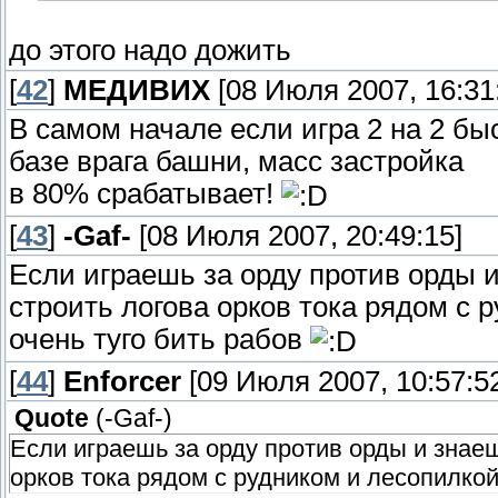
до этого надо дожить
[
42
]
МЕДИВИХ
[08 Июля 2007, 16:31
В самом начале если игра 2 на 2 бы
базе врага башни, масс застройка
в 80% срабатывает!
[
43
]
-Gaf-
[08 Июля 2007, 20:49:15]
Если играешь за орду против орды и
строить логова орков тока рядом с 
очень туго бить рабов
[
44
]
Enforcer
[09 Июля 2007, 10:57:5
Quote
(
-Gaf-
)
Если играешь за орду против орды и знаешь
орков тока рядом с рудником и лесопилкой