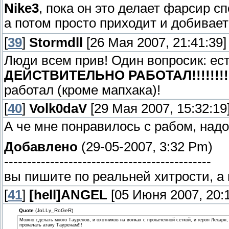
Nike3
, пока он это делает фарсир сп
а потом просто приходит и добивает
[
39
]
Stormdll
[26 Мая 2007, 21:41:39]
Люди всем прив! Один вопросик: ес
ДЕЙСТВИТЕЛЬНО РАБОТАЛ!!!!!!!!
работал (кроме мапхака)!
[
40
]
Volk0daV
[29 Мая 2007, 15:32:19
А че мне понравилось с рабом, надо
Добавлено
(29-05-2007, 3:32 Pm)
---------------------------------------------
вы пишите по реальней хитрости, а 
[
41
]
[hell]ANGEL
[05 Июня 2007, 20:1
Quote
(JoLLy_RoGeR)
Можно сделать много Тауренов, и охотников на волках с прокаченной сеткой, и героя Лекаря,
прокачать атаку Тауренам!!!