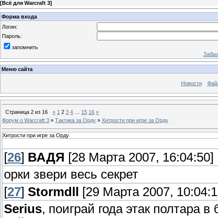
[
Всё для Warcraft 3
]
Форма входа
Логин:
Пароль:
запомнить
Забыл
Меню сайта
Новости
Фай
Страница
2
из
16
«
1
2
3
4
…
15
16
»
Форум о Warcraft 3
»
Тактика за Орду
»
Хитрости при игре за Орду
Хитрости при игре за Орду
[
26
]
ВАДЯ
[28 Марта 2007, 16:04:50]
орки звери весь секрет
[
27
]
Stormdll
[29 Марта 2007, 10:04:1
Serius
, поиграй года этак полтара в