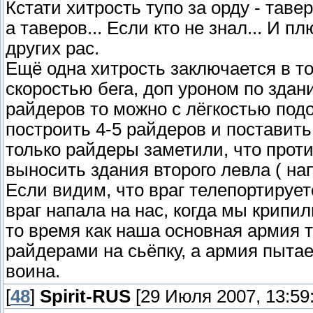
Кстати хитрость тупо за орду - тав
а таверов... Если кто не знал... И п
других рас.
Ещё одна хитрость заключается в то
скоростью бега, доп уроном по здан
райдеров то можно с лёгкостью под
построить 4-5 райдеров и поставить 
только райдеры заметили, что проти
выносить здания второго левла ( на
Если видим, что враг телепортирует
враг напала на нас, когда мы крипи
то время как наша основная армия т
райдерами на сьёпку, а армия пытае
воина.
[
48
]
Spirit-RUS
[29 Июля 2007, 13:59: