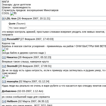
МАГИ
Знахарь: духи целттели
Шаман : кровожадность
Служитель предков: воскрешение Минотавров
СООL
[
9
]
LDL-Iron
[26 Февраля 2007, 20:11:21]
Quote
(Tauren)
Что такое микро?
это микро контроль армией, простыми словами вовремя уводить еле живых юнитов, б
поправте
[
10
]
Russia007
[27 Февраля 2007, 17:43:03]
Короче так
Берёшь в магазе свиток ускарения - приминяешь на рабов ! ОНИ БЫСТРЫ КАК ВЕТЕР
(когда бабло и дерево срочно надо )
[
11
]
Никитоз
[28 Февраля 2007, 05:32:23]
Впервые такое слышу, наверное круто
[
12
]
Stormdll
[28 Февраля 2007, 17:09:31]
Да не за орду есть одна хитрость, если к примеру игра затянулась и рудник умер, то
тоже можно!
[
13
]
maxopka
[02 Марта 2007, 01:12:24]
Ндаа люди вы реально не очень в варе рубите а что касается про отводку юнитов ска
Добавлено
(02-03-2007, 1:12 Am)
---------------------------------------------
ps скока сообшений надо для сержанта
[
14
]
Hellborn
[02 Марта 2007, 06:35:12]
не знать что такое микро.. ВОТ ЭТО ДА!!!