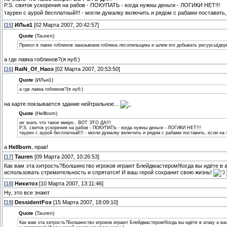
P.S. свиток ускорения на рабов - ПОКУПАТЬ - когда нужны деньги - ЛОГИКИ НЕТ!!!
таурен с аурой бесплатный!!! - могли думалку включить и рядом с рабами поставить
[
15
]
ИЛья1
[02 Марта 2007, 20:42:57]
Quote
(Tauren)
Прикол в лавке гоблинов заказываем гоблина лесопильщика и шлем его добывать ресурсы(дере
а где лавка гоблинов?(я нуб:)
[
16
]
RaiN_Of_Haos
[02 Марта 2007, 20:53:50]
Quote
(ИЛья1)
а где лавка гоблинов?(я нуб:)
на карте покзывается здание нейтральное...
Quote
(Hellborn)
не знать что такое микро.. ВОТ ЭТО ДА!!!
P.S. свиток ускорения на рабов - ПОКУПАТЬ - когда нужны деньги - ЛОГИКИ НЕТ!!!
таурен с аурой бесплатный!!! - могли думалку включить и рядом с рабами поставить, если на
а
Hellborn
, прав!
[
17
]
Tauren
[09 Марта 2007, 10:26:53]
Как вам эта хитрость?Болшинство игроков играют Блейдмастером!Когда вы идёте в ат
использовать стремительность и спрятатся! И ваш герой сохранит свою жизнь!
[
18
]
Никитоз
[10 Марта 2007, 13:11:46]
Ну, это все знают
[
19
]
DessidentFox
[15 Марта 2007, 18:09:10]
Quote
(Tauren)
Как вам эта хитрость?Болшинство игроков играют Блейдмастером!Когда вы идёте в атаку а ваш