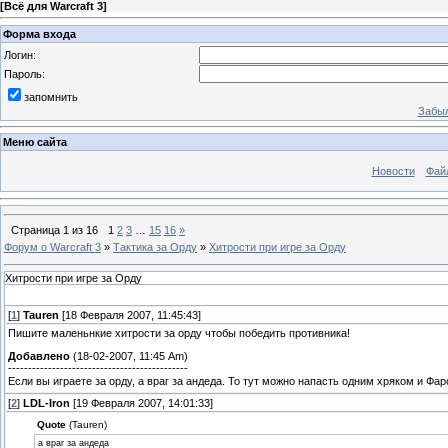
[
Всё для Warcraft 3
]
Форма входа
Логин:
Пароль:
запомнить
Забыл
Меню сайта
Новости
Фай
Страница
1
из
16
1
2
3
…
15
16
»
Форум о Warcraft 3
»
Тактика за Орду
»
Хитрости при игре за Орду
Хитрости при игре за Орду
[
1
]
Tauren
[18 Февраля 2007, 11:45:43]
Пишите маленьнкие хитрости за орду чтобы победить противника!
Добавлено
(18-02-2007, 11:45 Am)
---------------------------------------------
Если вы играете за орду, а враг за андеда. То тут можно напасть одним хряком и 
[
2
]
LDL-Iron
[19 Февраля 2007, 14:01:33]
Quote
(Tauren)
а враг за андеда