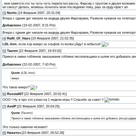
, мне кажется,что ты чуть-чуть перепутал рассы, Фарсир с грунтом и двумя волкам
не смогут делать, можешь почитать мою последнюю тему, раш за орду+фаст ап.
[
3
]
Nortis
[19 Февраля 2007, 20:31:04]
Вчера с одним ger напали на андеда двумя Фарсирами, Развели чуваков на телепорт
Добавлено
(19-02-2007, 8:31 Pm)
---------------------------------------------
Вчера с одним ger напали на андеда двумя Фарсирами, Развели чуваков на телепорт
[
4
]
RaiN_Of_Haos
[19 Февраля 2007, 21:02:35]
LDL-Iron
, если хор микро за эльфов то волки уйдут в небытьё!
[
5
]
Tauren
[22 Февраля 2007, 19:43:02]
Прикол в лавке гоблинов заказываем гоблина лесопильщика и шлем его добывать ре
Добавлено
(22-02-2007, 7:43 Pm)
---------------------------------------------
Quote
(LDL-Iron)
микро
Что такое микро?
[
6
]
Russia007
[22 Февраля 2007, 20:02:41]
ООО ! Ну я про это узнал на 1 недели игры !! Спасибо за совет !!
[
7
]
AxelP
[22 Февраля 2007, 20:04:25]
Quote
(Tauren)
Прикол в лавке гоблинов заказываем гоблина лесопильщика и шлем его добывать ресурсы(дере
Это только навички незнают!
[
8
]
Никитоз
[23 Февраля 2007, 05:52:28]