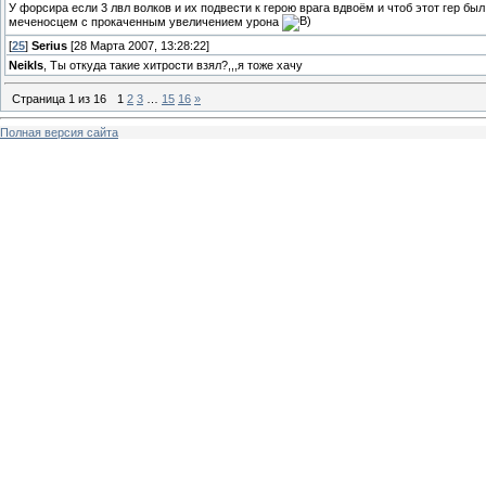
У форсира если 3 лвл волков и их подвести к герою врага вдвоём и чтоб этот гер бы
меченосцем с прокаченным увеличением урона
[
25
]
Serius
[28 Марта 2007, 13:28:22]
Neikls
, Ты откуда такие хитрости взял?,,,я тоже хачу
Страница
1
из
16
1
2
3
…
15
16
»
Полная версия сайта