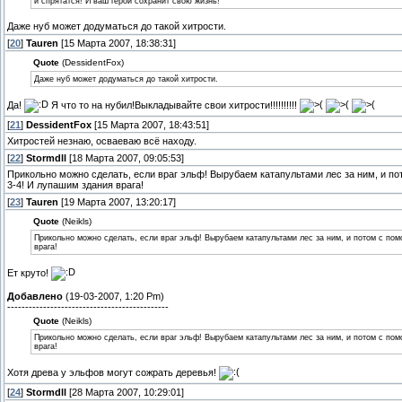
и спрятатся! И ваш герой сохранит свою жизнь!
Даже нуб может додуматься до такой хитрости.
[
20
]
Tauren
[15 Марта 2007, 18:38:31]
Quote
(DessidentFox)
Даже нуб может додуматься до такой хитрости.
Да!
Я что то на нубил!Выкладывайте свои хитрости!!!!!!!!!!
[
21
]
DessidentFox
[15 Марта 2007, 18:43:51]
Хитростей незнаю, осваеваю всё находу.
[
22
]
Stormdll
[18 Марта 2007, 09:05:53]
Прикольно можно сделать, если враг эльф! Вырубаем катапультами лес за ним, и п
3-4! И лупашим здания врага!
[
23
]
Tauren
[19 Марта 2007, 13:20:17]
Quote
(Neikls)
Прикольно можно сделать, если враг эльф! Вырубаем катапультами лес за ним, и потом с по
врага!
Ет круто!
Добавлено
(19-03-2007, 1:20 Pm)
---------------------------------------------
Quote
(Neikls)
Прикольно можно сделать, если враг эльф! Вырубаем катапультами лес за ним, и потом с по
врага!
Хотя древа у эльфов могут сожрать деревья!
[
24
]
Stormdll
[28 Марта 2007, 10:29:01]