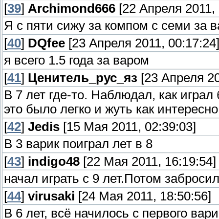
[
39
]
Archimond666
[22 Апреля 2011, 
Я с пяти сижу за компом с семи за 
[
40
]
DQfee
[23 Апреля 2011, 00:17:24
я всего 1.5 года за варом
[
41
]
Ценитель_рус_яз
[23 Апреля 20
В 7 лет где-то. Наблюдал, как играл
это было легко и жуть как интересно
[
42
]
Jedis
[15 Мая 2011, 02:39:03]
В 3 варик поиграл лет в 8
[
43
]
indigo48
[22 Мая 2011, 16:19:54]
начал играть с 9 лет.Потом забросил
[
44
]
virusaki
[24 Мая 2011, 18:50:56]
В 6 лет, всё начилось с первого вари