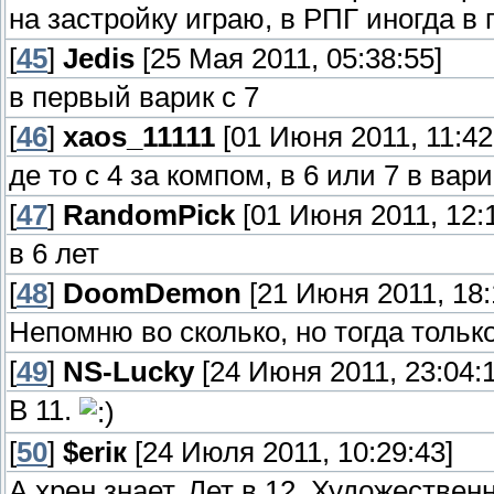
на застройку играю, в РПГ иногда 
[
45
]
Jedis
[25 Мая 2011, 05:38:55]
в первый варик с 7
[
46
]
xaos_11111
[01 Июня 2011, 11:42
де то с 4 за компом, в 6 или 7 в вар
[
47
]
RandomPick
[01 Июня 2011, 12:1
в 6 лет
[
48
]
DoomDemon
[21 Июня 2011, 18:
Непомню во сколько, но тогда толь
[
49
]
NS-Lucky
[24 Июня 2011, 23:04:1
В 11.
[
50
]
$eriк
[24 Июля 2011, 10:29:43]
А хрен знает. Лет в 12. Художестве