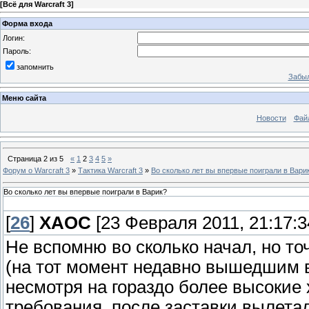
[
Всё для Warcraft 3
]
Форма входа
Логин:
Пароль:
запомнить
Забыл
Меню сайта
Новости
Фай
Страница
2
из
5
«
1
2
3
4
5
»
Форум о Warcraft 3
»
Тактика Warcraft 3
»
Во сколько лет вы впервые поиграли в Вари
Во сколько лет вы впервые поиграли в Варик?
[
26
]
ХАОС
[23 Февраля 2011, 21:17:3
Не вспомню во сколько начал, но то
(на тот момент недавно вышедшим в
несмотря на гораздо более высоки
требования, после заставки вылетал