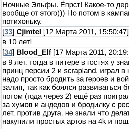
Ночные Эльфы. Ёпрст! Какое-то дерев
вообще от этого))) Но потом в камп
потихоньку.
[
33
]
Cjimtel
[12 Марта 2011, 15:50:47]
в 10 лет!
[
34
]
Blood_Elf
[17 Марта 2011, 20:19:
в 9 лет. тогда в питере в гостях у зн
принц персии 2 и scrapland. играл 
надо просто бродить за героев и войс
залип, так как боялся развиваться 
потом (года через 2) ещё раз поигр
за хумов и андедов и бродилку с рес
лет, против друга. не знали что дел
накупили простых артов на 4k и пош