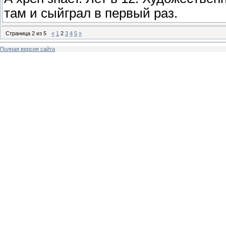
там и сыйграл в первый раз.
Страница
2
из
5
«
1
2
3
4
5
»
Полная версия сайта