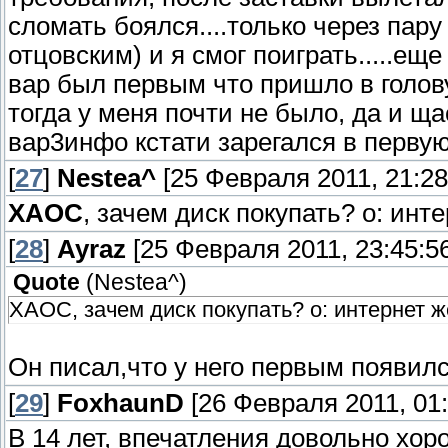
сломать боялся....только через пару
отцовским) и я смог поиграть.....ещ
вар был первым что пришло в голов
тогда у меня почти не было, да и ща
вар3инфо кстати зарегался в первую
[
27
]
Nestea^
[25 Февраля 2011, 21:28
ХАОС
, зачем диск покупать? o: инте
[
28
]
Ayraz
[25 Февраля 2011, 23:45:56
Quote
(
Nestea^
)
ХАОС, зачем диск покупать? o: интернет ж
Он писал,что у него первым появилс
[
29
]
FoxhaunD
[26 Февраля 2011, 01:
В 14 лет, впечатления довольно хор