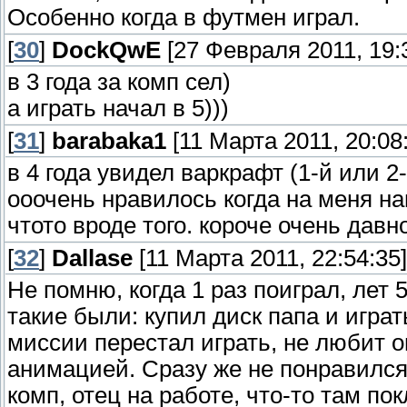
Особенно когда в футмен играл.
[
30
]
DockQwE
[27 Февраля 2011, 19:
в 3 года за комп сел)
а играть начал в 5)))
[
31
]
barabaka1
[11 Марта 2011, 20:08
в 4 года увидел варкрафт (1-й или 2
ооочень нравилось когда на меня н
чтото вроде того. короче очень дав
[
32
]
Dallase
[11 Марта 2011, 22:54:35]
Не помню, когда 1 раз поиграл, лет
такие были: купил диск папа и игра
миссии перестал играть, не любит о
анимацией. Сразу же не понравилс
комп, отец на работе, что-то там п