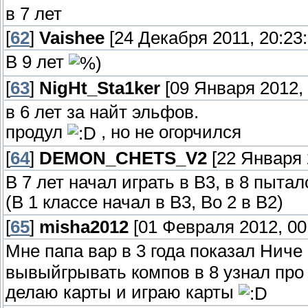
в 7 лет
[
62
]
Vaishee
[24 Декабря 2011, 20:23:
В 9 лет
[
63
]
NigHt_Sta1ker
[09 Января 2012, 
в 6 лет за найт эльфов.
продул
, но не огорчился
[
64
]
DEMON_CHETS_V2
[22 Января 
В 7 лет начал играть в В3, в 8 пытал
(В 1 классе начал в В3, Во 2 в В2)
[
65
]
misha2012
[01 Февраля 2012, 00
Мне папа вар в 3 года показал Ниче
вывыйгрывать компов в 8 узнал про 
делаю карты и играю карты