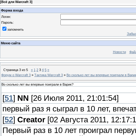
[
Всё для Warcraft 3
]
Форма входа
Логин:
Пароль:
запомнить
Забыл
Меню сайта
Новости
Фай
Страница
3
из
5
«
1
2
3
4
5
»
Форум о Warcraft 3
»
Тактика Warcraft 3
»
Во сколько лет вы впервые поиграли в Вари
Во сколько лет вы впервые поиграли в Варик?
[
51
]
NN
[26 Июля 2011, 21:01:54]
первый раз я сыграл в 10 лет, впеча
[
52
]
Creator
[02 Августа 2011, 12:17:1
Первый раз в 10 лет проиграл перву