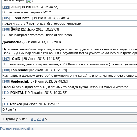
такая история.
[
104
]
Jоker
[19 Июня 2013, 06:30:38]
В 8 лет впервые сыграл в ROC
[
105
]
_LordDeath_
[19 Июня 2013, 22:48:54]
начал играть в 7 лет тогда я был совсем молодым
[
106
]
ŠÄŇĐ
[22 Июня 2013, 10:27:09]
В 6 лет поиграл в warcraft 2 tides of darkness.
Добавлено
(22 Июня 2013, 10:27:09)
---------------------------------------------
Ну впечатления были хорошие, я тогда играл за орду а позже за неё и всю игру прош
Эээх... До сих пор помню как башня с орудиями могла убивать с одного выстрела сраз
[
107
]
-GolD-
[29 Июня 2013, 14:18:55]
Лол, впервые давно поиграл, может, в 2008-ом (относительно давно), а начал увлека
[
108
]
Lambrador
[02 Июля 2013, 11:29:39]
Кампанию в далеком детстве(не помню именно когда), а впечатление, впечатление 
[
109
]
Raidenchik
[07 Июля 2013, 09:48:32]
Первый раз сыграл лет в 12, и почему то всегда путал названия WoW и Warcraft
[
110
]
PONTAL
[19 Декабря 2013, 19:33:57]
ы
[
111
]
Ranked
[04 Июля 2014, 15:51:59]
В 7 лет))
Страница
5
из
5
«
1
2
3
4
5
Полная версия сайта