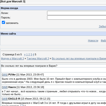
[
Всё для Warcraft 3
]
Форма входа
Логин:
Пароль:
запомнить
Забыл
Меню сайта
Новости
Фай
Страница
5
из
5
«
1
2
3
4
5
Форум о Warcraft 3
»
Тактика Warcraft 3
»
Во сколько лет вы впервые поиграли в Вари
Во сколько лет вы впервые поиграли в Варик?
[
101
]
PUVer
[11 Мая 2013, 23:09:47]
Было это в далёком 2003. Мне было 10 лет. Пришёл брат с компьютерного клуба и с
охренненная игра." На следующий день я с братом пошёл в компьютерный клуб и та
[
102
]
Наклз
[11 Мая 2013, 23:36:18]
в 7 лет начал... всё казалось таким странным , любил открывать что-то новое... когда
только не было...
[
103
]
EAGLE-R
[15 Июня 2013, 09:12:15]
Впервые познакомился с WarCraft 3 в 14 лет. Я тогда с друзьями играл в доту на ин